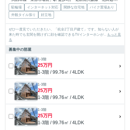
駐輪場
インターネット対応
閑静な住宅地
バイク置場あり
外観タイル張り
好立地
ぜひ一度見ていただきたい、「杭全2丁目戸建て」です。知らない人が
来た時でも玄関を開けずに顔を確認できるTVインターホンが...
もっと見
る
募集中の部屋
1-3階
25万円
1-3階 / 99.76㎡ / 4LDK
1-3階
25万円
1-3階 / 99.76㎡ / 4LDK
1-3階
25万円
1-3階 / 99.76㎡ / 4LDK