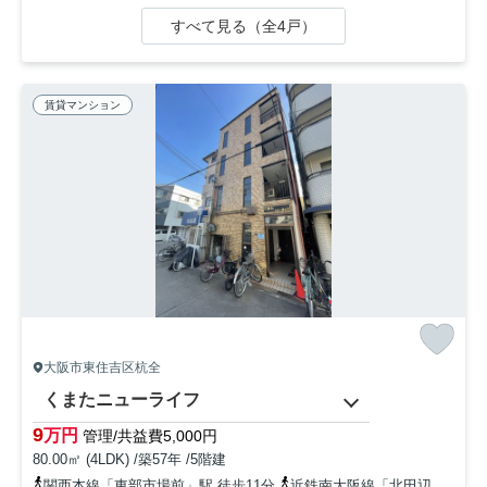
すべて見る（全4戸）
賃貸マンション
大阪市東住吉区杭全
くまたニューライフ
9
万円
管理/共益費5,000円
80.00㎡ (4LDK) /築57年 /5階建
関西本線「東部市場前」駅 徒歩11分
近鉄南大阪線「北田辺」駅 徒歩10分