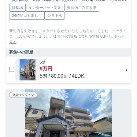
駐輪場
インターネット対応
敷地内ごみ置き場
24時間ゴミ出し可
公共下水
新生活を失敗せず、スタートさせたいならこちらの「くまたニューライ
フ」はいかがでしょうか。徒歩4分の場所に育和小学校があり...
もっと
見る
募集中の部屋
5階
9万円
5階 / 80.00㎡ / 4LDK
賃貸マンション