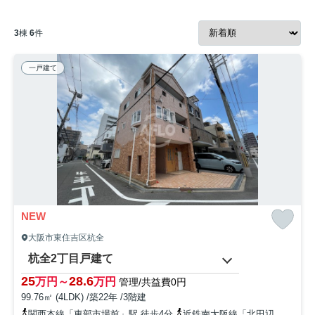
3
棟
6
件
一戸建て
NEW
大阪市東住吉区杭全
杭全2丁目戸建て
25
28.6
万円～
万円
管理/共益費0円
99.76㎡ (4LDK) /築22年 /3階建
関西本線「東部市場前」駅 徒歩4分
近鉄南大阪線「北田辺」駅 徒歩14分