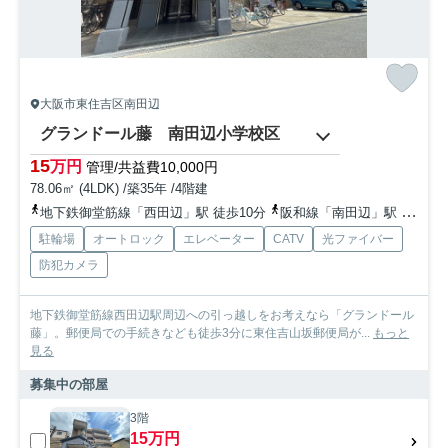
大阪市東住吉区南田辺
グランドール藤 南田辺小学校区
15
万円
管理/共益費10,000円
78.06㎡ (4LDK) /築35年 /4階建
地下鉄御堂筋線「西田辺」駅 徒歩10分
阪和線「南田辺」駅 徒歩10分
駐輪場
オートロック
エレベーター
CATV
光ファイバー
防犯カメラ
地下鉄御堂筋線西田辺駅周辺への引っ越しをお考えなら「グランドール
藤」。郵便局での手続きなども徒歩3分に東住吉山坂郵便局が...
もっと
見る
募集中の部屋
3階
15万円