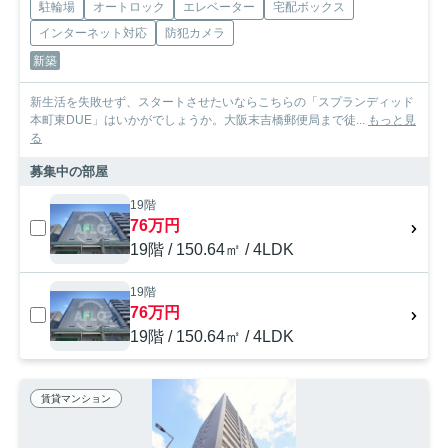
駐輪場
オートロック
エレベーター
宅配ボックス
インターネット対応
防犯カメラ
新築
新生活を失敗せず、スタートさせたいならこちらの「スプランディッド
本町東DUE」はいかがでしょうか。大阪末吉橋郵便局まで徒...
もっと見
る
募集中の部屋
19階
76万円
19階 / 150.64㎡ / 4LDK
19階
76万円
19階 / 150.64㎡ / 4LDK
賃貸マンション