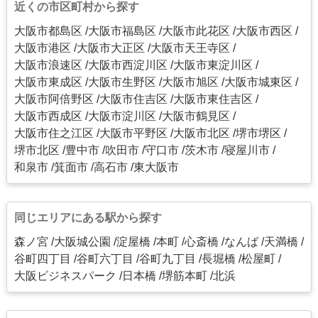
近くの市区町村から探す
大阪市都島区
大阪市福島区
大阪市此花区
大阪市西区
大阪市港区
大阪市大正区
大阪市天王寺区
大阪市浪速区
大阪市西淀川区
大阪市東淀川区
大阪市東成区
大阪市生野区
大阪市旭区
大阪市城東区
大阪市阿倍野区
大阪市住吉区
大阪市東住吉区
大阪市西成区
大阪市淀川区
大阪市鶴見区
大阪市住之江区
大阪市平野区
大阪市北区
堺市堺区
堺市北区
豊中市
吹田市
守口市
茨木市
寝屋川市
和泉市
箕面市
高石市
東大阪市
同じエリアにある駅から探す
森ノ宮
大阪城公園
淀屋橋
本町
心斎橋
なんば
天満橋
谷町四丁目
谷町六丁目
谷町九丁目
長堀橋
松屋町
大阪ビジネスパーク
日本橋
堺筋本町
北浜