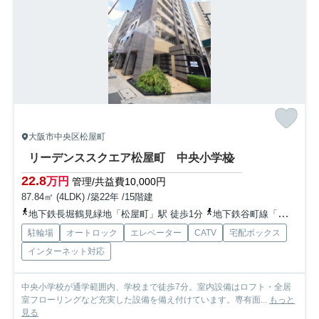
大阪市中央区松屋町
リーデンススクエア松屋町 中央小学校
22.8
万円
管理/共益費10,000円
87.84㎡ (4LDK) /築22年 /15階建
地下鉄長堀鶴見緑地「松屋町」駅 徒歩1分
地下鉄谷町線「谷町六丁目」駅 徒歩5分
駐輪場
オートロック
エレベーター
CATV
宅配ボックス
インターネット対応
中央小学校が通学範囲内、学校まで徒歩7分。室内設備はロフト・全居
室フローリングなど充実した設備を備え付けています。専有面...
もっと
見る