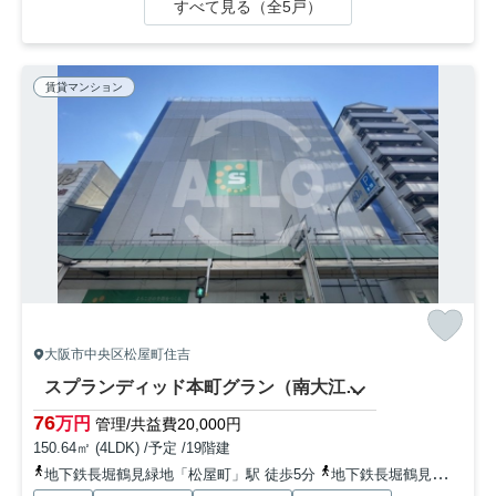
すべて見る（全5戸）
賃貸マンション
大阪市中央区松屋町住吉
スプランディッド本町グラン（南大江小学校区）
76
万円
管理/共益費20,000円
150.64㎡ (4LDK) /予定 /19階建
地下鉄長堀鶴見緑地「松屋町」駅 徒歩5分
地下鉄長堀鶴見緑地「長堀橋」駅 徒歩9分