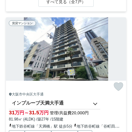
すべて見る（全7戸）
賃貸マンション
大阪市中央区大手通
インプルーブ天満大手通
31
31.5
万円～
万円
管理/共益費20,000円
81.98㎡ (4LDK) /築27年 /15階建
地下鉄谷町線「天満橋」駅 徒歩5分
地下鉄谷町線「谷町四丁目」駅 徒歩5分