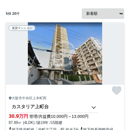
5
棟
20
件
賃貸マンション
大阪市中央区上本町西
カスタリア上町台
30.9
万円
管理/共益費10,000円～13,000円
87.89㎡ (4LDK) /築19年 /15階建
地下鉄谷町線「谷町六丁目」駅 徒歩7分
地下鉄長堀鶴見緑地「松屋町」駅 徒歩15分