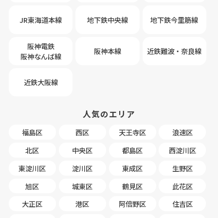
JR東海道本線
地下鉄中央線
地下鉄今里筋線
阪神電鉄
阪神本線
近鉄難波・奈良線
阪神なんば線
近鉄大阪線
人気のエリア
福島区
西区
天王寺区
浪速区
北区
中央区
都島区
西淀川区
東淀川区
淀川区
東成区
生野区
旭区
城東区
鶴見区
此花区
大正区
港区
阿倍野区
住吉区