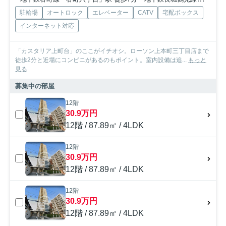
駐輪場
オートロック
エレベーター
CATV
宅配ボックス
インターネット対応
「カスタリア上町台」のここがイチオシ。ローソン上本町三丁目店まで
徒歩2分と近場にコンビニがあるのもポイント。室内設備は追...
もっと
見る
募集中の部屋
12階
30.9万円
12階 / 87.89㎡ / 4LDK
12階
30.9万円
12階 / 87.89㎡ / 4LDK
12階
30.9万円
12階 / 87.89㎡ / 4LDK