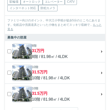
駐輪場
オートロック
エレベーター
CATV
インターネット対応
防犯カメラ
ファミリー向けのポイント、中大江小学校が徒歩5分のところにありま
す。化粧品や洗面道具といった小物をまとめてスッキリ収納で...
もっと
見る
募集中の部屋
8階
31万円
8階 / 81.98㎡ / 4LDK
10階
31.5万円
10階 / 81.98㎡ / 4LDK
10階
31.5万円
10階 / 81.98㎡ / 4LDK