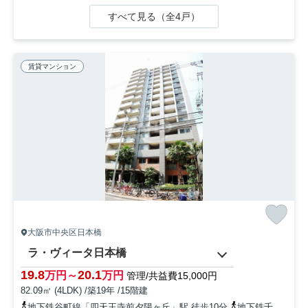
すべて見る（全4戸）
賃貸マンション
大阪市中央区日本橋
ラ・ヴィータ日本橋
19.8
20.1
万円～
万円
管理/共益費15,000円
82.09㎡ (4LDK) /築19年 /15階建
地下鉄谷町線「四天王寺前夕陽ヶ丘」駅 徒歩10分
地下鉄千日前線「日本橋」駅 徒歩8分