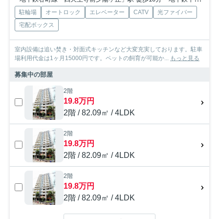
駐輪場
オートロック
エレベーター
CATV
光ファイバー
宅配ボックス
室内設備は追い焚き・対面式キッチンなど大変充実しております。駐車
場利用代金は1ヶ月15000円です。ペットの飼育が可能か...
もっと見る
募集中の部屋
2階
19.8万円
2階 / 82.09㎡ / 4LDK
2階
19.8万円
2階 / 82.09㎡ / 4LDK
2階
19.8万円
2階 / 82.09㎡ / 4LDK