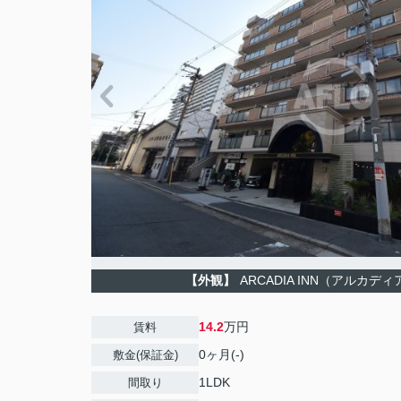
【外観】
ARCADIA INN（アルカデ
14.2
万円
賃料
0ヶ月(-)
敷金(保証金)
1LDK
間取り