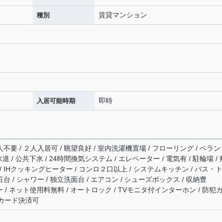
賃貸マンション
種別
即時
入居可能時期
不要 / ２人入居可 / 眺望良好 / 室内洗濯機置場 / フローリング / ベラン
水道 / 公共下水 / 24時間換気システム / エレベーター / 電気有 / 駐輪場 / 
/ IHクッキングヒーター / コンロ２口以上 / システムキッチン / バス・
台 / シャワー / 独立洗面台 / エアコン / シューズボックス / 収納豊
光ファイバー / ネット使用料無料 / オートロック / TVモニタ付インターホン / 防犯
費用カード決済可