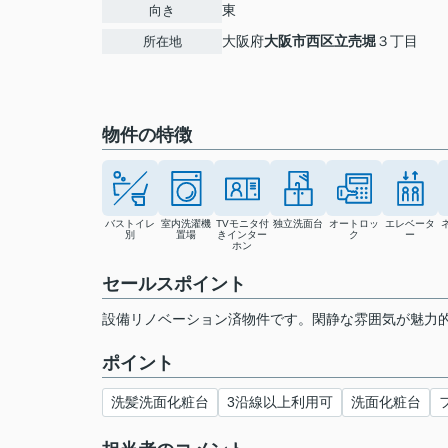
東
向き
大阪府
大阪市西区
立売堀
３丁目
所在地
物件の特徴
バストイレ
室内洗濯機
TVモニタ付
独立洗面台
オートロッ
エレベータ
別
置場
きインター
ク
ー
ホン
セールスポイント
設備リノベーション済物件です。閑静な雰囲気が魅力
ポイント
洗髪洗面化粧台
3沿線以上利用可
洗面化粧台