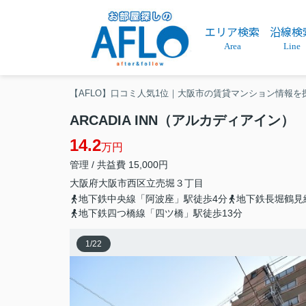
エリア検索
沿線検
Area
Line
【AFLO】口コミ人気1位｜大阪市の賃貸マンション情報を
ARCADIA INN（アルカディアイン
14.2
万円
管理 / 共益費 15,000円
大阪府
大阪市西区
立売堀
３丁目
地下鉄中央線「阿波座」駅徒歩4分
地下鉄長堀鶴見
地下鉄四つ橋線「四ツ橋」駅徒歩13分
1
/
22