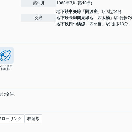
1986年3月(築40年)
築年月
地下鉄中央線
「
阿波座
」駅 徒歩4分
地下鉄長堀鶴見緑地
「
西大橋
」駅 徒歩7
交通
地下鉄四つ橋線
「
四ツ橋
」駅 徒歩13分
ネット使用
料無料
的な物件。
フローリング
駐輪場