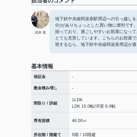
担当者のコメント
地下鉄中央線阿波座駅周辺への引っ越しをお考
分)がありちょっとした買い物に便利です
揃っており、過ごしやすいお部屋になって
武井 篤
とても充実しています。こちらのお部屋で
視するなら、地下鉄中央線阿波座周辺が適
基本情報
-
保証金
敷金積み増し
-
1LDK
間取り / 詳細
LDK 15.0帖
/
洋室 6.0帖
46.00㎡
専有面積
5階 / 10階建
所在階 / 階建て