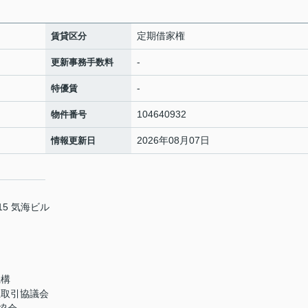
定期借家権
賃貸区分
-
更新事務手数料
-
特優賃
104640932
物件番号
2026年08月07日
情報更新日
5 気海ビル
機構
正取引協議会