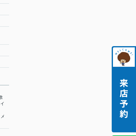
敷
トイ
カメ