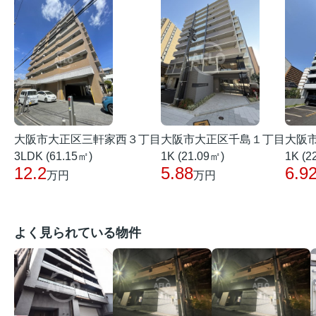
大阪市大正区三軒家西３丁目
大阪市大正区千島１丁目
大阪
3LDK (61.15㎡)
1K (21.09㎡)
1K (2
12.2
5.88
6.9
万円
万円
よく見られている物件