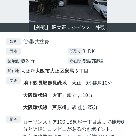
【外観】JP大正レジデンス 外観
- 管理/共益費 -
賃料
-
3LDK
面積
間取り
築24年
5階/7階建
築年数
所在階
大阪府
大阪市大正区
泉尾
３丁目
所在地
交通
地下鉄長堀鶴見緑地
「
大正
」駅 徒歩10分
大阪環状線
「
大正
」駅 徒歩10分
大阪環状線
「
芦原橋
」駅 徒歩25分
備考
ローソンストア100 LS泉尾一丁目店まで徒歩6
分と近場にコンビニがあるのもポイント。こ