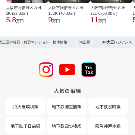
大阪市阿倍野区西田辺町１丁目
大阪市阿倍野区西田辺町１丁目
大阪市阿倍野区西田辺町１丁目
1K (22.82㎡)
1LDK (40.00㎡)
2LDK (60.00㎡)
1
5.8
9
11
万円
万円
万円
市大正区の賃貸（賃貸マンション）物件情報
大正駅
JP大正レジデンス
人気の沿線
JR大阪環状線
地下鉄御堂筋線
地下鉄谷町線
地下鉄千日前線
地下鉄四つ橋線
阪急神戸本線