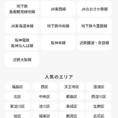
地下鉄
JR東西線
JRおおさか車線
長堀鶴見緑地線
JR東海道本線
地下鉄中央線
地下鉄今里筋線
阪神電鉄
阪神本線
近鉄難波・奈良線
阪神なんば線
近鉄大阪線
人気のエリア
福島区
西区
天王寺区
浪速区
北区
中央区
都島区
西淀川区
東淀川区
淀川区
東成区
生野区
旭区
城東区
鶴見区
此花区