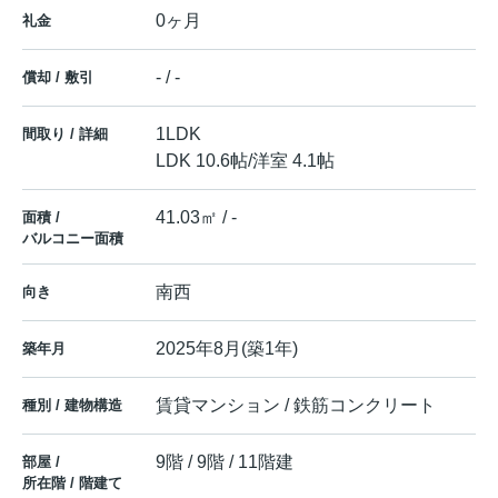
0ヶ月
礼金
- / -
償却 / 敷引
1LDK
間取り / 詳細
LDK 10.6帖
/
洋室 4.1帖
41.03㎡ / -
面積 /
バルコニー面積
南西
向き
2025年8月(築1年)
築年月
賃貸マンション / 鉄筋コンクリート
種別 / 建物構造
9階 / 9階 / 11階建
部屋 /
所在階 / 階建て