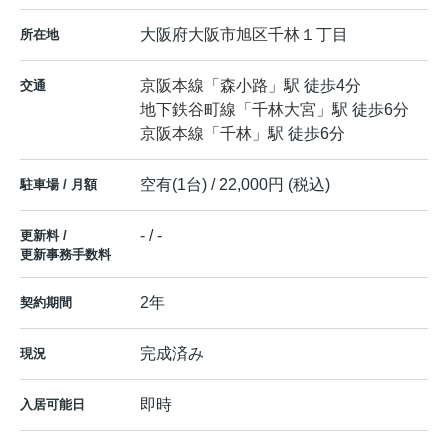
大阪府
大阪市旭区
千林
１丁目
所在地
京阪本線
「
森小路
」駅 徒歩4分
交通
地下鉄谷町線
「
千林大宮
」駅 徒歩6分
京阪本線
「
千林
」駅 徒歩6分
空有(1台) / 22,000円 (税込)
駐車場 / 月額
- / -
更新料 /
更新事務手数料
2年
契約期間
完成済み
現況
即時
入居可能日