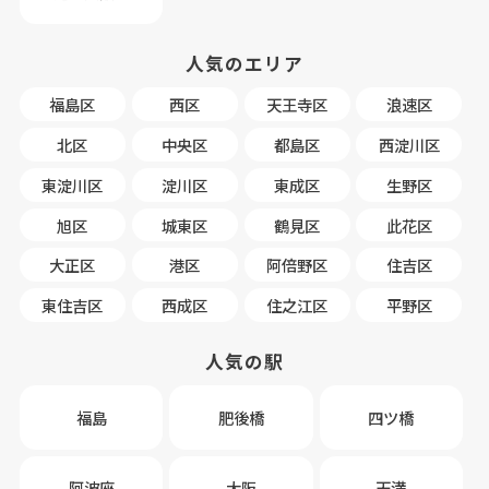
人気のエリア
福島区
西区
天王寺区
浪速区
北区
中央区
都島区
西淀川区
東淀川区
淀川区
東成区
生野区
旭区
城東区
鶴見区
此花区
大正区
港区
阿倍野区
住吉区
東住吉区
西成区
住之江区
平野区
人気の駅
福島
肥後橋
四ツ橋
阿波座
大阪
天満