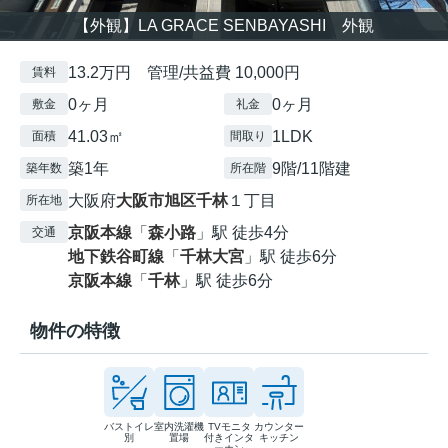
【外観】LA GRACE SENBAYASHI 外観
13.2万円 管理/共益費 10,000円
賃料
0ヶ月
0ヶ月
敷金
礼金
41.03㎡
1LDK
面積
間取り
築1年
9階/11階建
築年数
所在階
大阪府
大阪市旭区
千林
１丁目
所在地
京阪本線
「
森小路
」駅 徒歩4分
交通
地下鉄谷町線
「
千林大宮
」駅 徒歩6分
京阪本線
「
千林
」駅 徒歩6分
物件の特徴
バストイレ
室内洗濯機
TVモニタ
カウンター
別
置場
付きインタ
キッチン