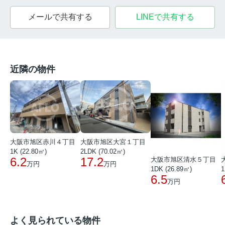
メールで共有する
LINEで共有する
近隣の物件
大阪市旭区赤川４丁目
大阪市旭区大宮１丁目
1K (22.80㎡)
2LDK (70.02㎡)
6.2
17.2
大阪市旭区清水５丁目
万円
万円
1DK (26.89㎡)
1
6.5
万円
よく見られている物件