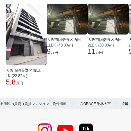
大阪市阿倍野区西田辺町１丁目
大阪市阿倍野区西田辺町１丁目
1LDK (40.00㎡)
2LDK (60.00㎡)
1
9
11
万円
万円
大阪市阿倍野区西田辺町１丁目
1K (22.82㎡)
5.8
万円
大阪市旭区の賃貸（賃貸マンション）物件情報
LA GRACE 千林大宮
9階