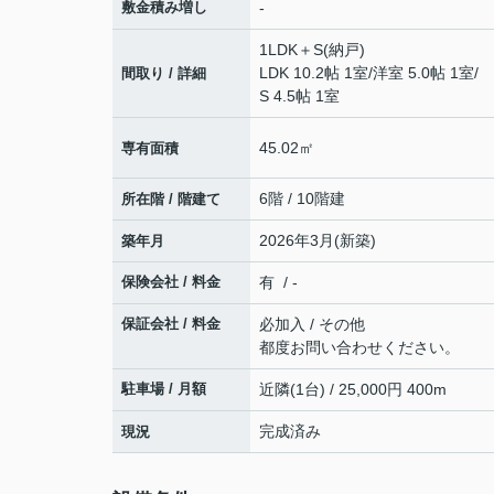
敷金積み増し
-
1LDK＋S(納戸)
LDK 10.2帖 1室
/
洋室 5.0帖 1室
/
間取り / 詳細
S 4.5帖 1室
45.02㎡
専有面積
6階 / 10階建
所在階 / 階建て
2026年3月(新築)
築年月
保険会社 / 料金
有 / -
保証会社 / 料金
必加入 / その他
都度お問い合わせください。
駐車場 / 月額
近隣(1台) / 25,000円 400m
完成済み
現況