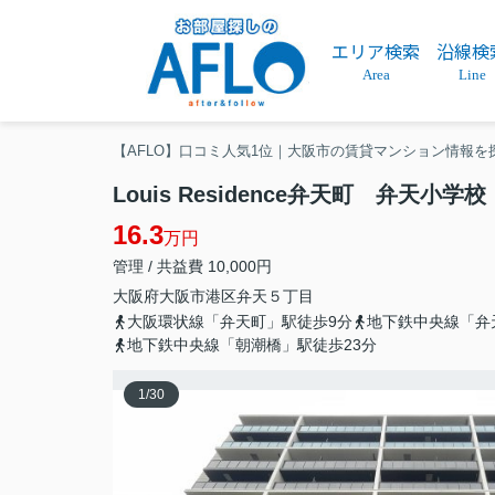
エリア検索
沿線検
Area
Line
【AFLO】口コミ人気1位｜大阪市の賃貸マンション情報を
Louis Residence弁天町 弁天小学校
16.3
万円
管理 / 共益費 10,000円
大阪府
大阪市港区
弁天
５丁目
大阪環状線「弁天町」駅徒歩9分
地下鉄中央線「弁
地下鉄中央線「朝潮橋」駅徒歩23分
1
/
30