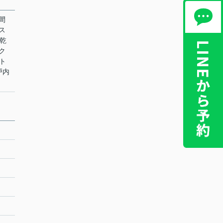
時間
ガス
室乾
ズク
ート
戸内