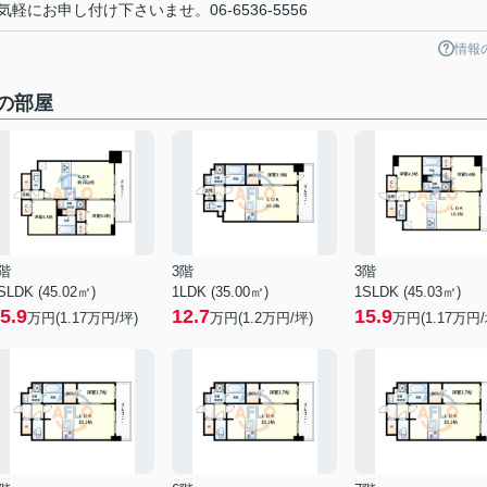
にお申し付け下さいませ。06-6536-5556
情報
他の部屋
階
3階
3階
SLDK (45.02㎡)
1LDK (35.00㎡)
1SLDK (45.03㎡)
5.9
12.7
15.9
万円(
1.17
万円/坪)
万円(
1.2
万円/坪)
万円(
1.17
万円/