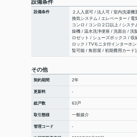
設備条件
設備条件
２人入居可 / 法人可 / 室内洗濯機置
換気システム / エレベーター / 電
コンロ / コンロ２口以上 / システ
燥機 / 温水洗浄便座 / 洗面台 /
ロゼット / シューズボックス / 収納豊
ロック / TVモニタ付インターホン 
覧可能 / 角部屋 / 初期費用カー
その他
2年
契約期間
-
更新料
63戸
総戸数
一般媒介
取引態様
-
管理コード