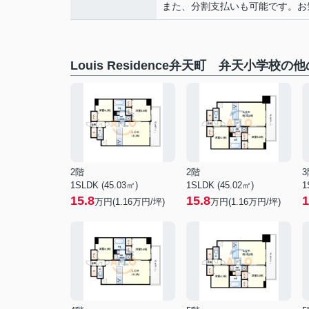
また、分割支払いも可能です。お気軽
Louis Residence弁天町 弁天小学校の
2階
2階
3
1SLDK (45.03㎡)
1SLDK (45.02㎡)
1
15.8
15.8
1
万円(
1.16
万円/坪)
万円(
1.16
万円/坪)