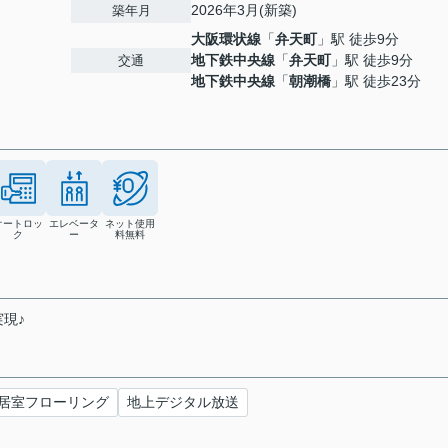
2026年3月(新築)
築年月
大阪環状線
「
弁天町
」駅 徒歩9分
地下鉄中央線
「
弁天町
」駅 徒歩9分
交通
地下鉄中央線
「
朝潮橋
」駅 徒歩23分
オートロッ
エレベータ
ネット使用
ク
ー
料無料
現♪
居室フローリング
地上デジタル放送