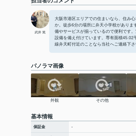
担当者のコメント
大阪市港区エリアでの住まいなら、住み心地も
か。徒歩6分の場所に弁天小学校がありま
備やサービスが揃っているので便利です。
武井 篤
設備を備え付けています。専有面積45.0
線弁天町付近のことなら当社へご連絡下さ
パノラマ画像
外観
その他
基本情報
-
保証金