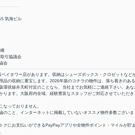
5 気海ビル
機構
正取引協議会
協会
大阪ベイタワー店があります。収納はシューズボックス・クロゼットなど
用品の収納に重宝します。2026年築のコチラの物件は、落ち着きのあ
阪環状線弁天町付近のことなら、当社までお気軽にご連絡下さい。あな
かります。大阪府内全域、経験豊富なスタッフがご対応させていただき
こなっておりません。
論のこと、インターネットに掲載していないオススメ物件多数ございま
クにお支払いができるPayPayアプリや全物件ポイント・マイルが貯
。