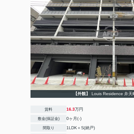
【外観】
Louis Residence 
16.3
万円
賃料
0ヶ月(-)
敷金(保証金)
1LDK＋S(納戸)
間取り