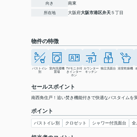
南東
向き
大阪府
大阪市港区
弁天
５丁目
所在地
物件の特徴
バストイレ
室内洗濯機
TVモニタ付
カウンター
独立洗面台
浴室乾燥機
別
置場
きインター
キッチン
ホン
セールスポイント
南西角住戸！追い焚き機能付きで快適なバスタイムを実
ポイント
バストイレ別
クロゼット
シャワー付洗面台
全