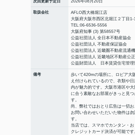
2026年08月20日
次回更新予定日
取扱会社
AFLO西大橋堀江店
大阪府大阪市西区北堀江２丁目1-1
TEL:06-6536-5556
大阪府知事 (3) 第58557号
公益社団法人 全日本不動産協会
公益社団法人 不動産保証協会
公益社団法人 近畿圏不動産流通
公益社団法人 近畿地区不動産公
公益財団法人 日本賃貸住宅管理
備考
歩いて420mの場所に、ロピア
え付けられているので、衣類や日
内が魅力的です。大阪市港区や大
に合う素敵なお部屋がきっと見つ
す。
尚、弊社ではおとり広告は一切お
お問い合わせいただいた物件は勿
す。
当店では、スマホでカンタン・おト
クレジットカード決済が可能です