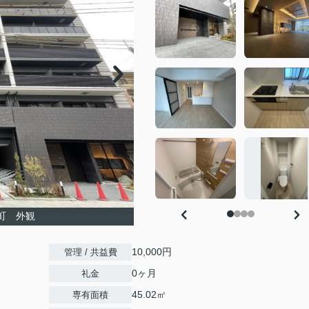
弁天町 外観
10,000円
管理 / 共益費
0ヶ月
礼金
45.02㎡
専有面積