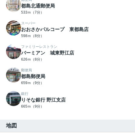
都島北通郵便局
533ｍ（7分）
スーパー
おおさかパルコープ 東都島店
598ｍ（8分）
ファミリーレストラン
バーミアン 城東野江店
626ｍ（8分）
郵便局
都島郵便局
659ｍ（9分）
銀行
りそな銀行 野江支店
665ｍ（9分）
地図