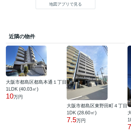
地図アプリで見る
近隣の物件
大阪市都島区都島本通１丁目
1LDK (40.03㎡)
10
万円
大阪市都島区東野田町４丁目
1DK (28.60㎡)
7.5
1
万円
7