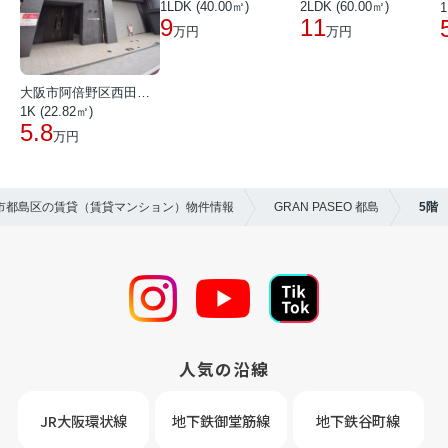
1LDK (40.00㎡)
2LDK (60.00㎡)
1
9
11
万円
万円
大阪市阿倍野区西田辺町１丁目
1K (22.82㎡)
5.8
万円
阪市都島区の賃貸（賃貸マンション）物件情報
GRAN PASEO 都島
5階
人気の沿線
JR大阪環状線
地下鉄御堂筋線
地下鉄谷町線