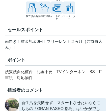
ーホン
独立洗面台
浴室乾燥機
オートロッ
エレベータ
ク
ー
セールスポイント
南向き！敷金礼金0円！フリーレント２ヵ月（共益費込
み）！
ポイント
洗髪洗面化粧台
礼金不要
TVインターホン
BS
IT
重説
対応物件
担当者のコメント
新生活を失敗せず、スタートさせたいならこ
ちらの「GRAN PASEO 都島」はいかがでし