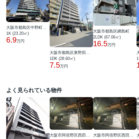
大阪市都島区中野町４丁目
大阪市都島区網島町
1K (23.20㎡)
2LDK (67.06㎡)
6.9
万円
16.5
万円
大阪市都島区東野田町４丁目
1DK (28.60㎡)
1
7.5
万円
よく見られている物件
大阪市阿倍野区西田辺町１丁目
大阪市阿倍野区西田辺町１丁目