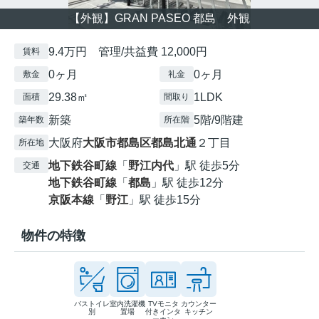
【外観】GRAN PASEO 都島 外観
9.4万円 管理/共益費 12,000円
賃料
0ヶ月
0ヶ月
敷金
礼金
29.38㎡
1LDK
面積
間取り
新築
5階/9階建
築年数
所在階
大阪府
大阪市都島区
都島北通
２丁目
所在地
地下鉄谷町線
「
野江内代
」駅 徒歩5分
交通
地下鉄谷町線
「
都島
」駅 徒歩12分
京阪本線
「
野江
」駅 徒歩15分
物件の特徴
バストイレ
室内洗濯機
TVモニタ
カウンター
別
置場
付きインタ
キッチン