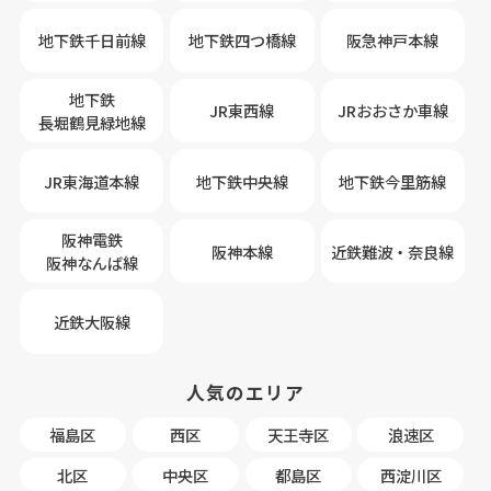
地下鉄千日前線
地下鉄四つ橋線
阪急神戸本線
地下鉄
JR東西線
JRおおさか車線
長堀鶴見緑地線
JR東海道本線
地下鉄中央線
地下鉄今里筋線
阪神電鉄
阪神本線
近鉄難波・奈良線
阪神なんば線
近鉄大阪線
人気のエリア
福島区
西区
天王寺区
浪速区
北区
中央区
都島区
西淀川区