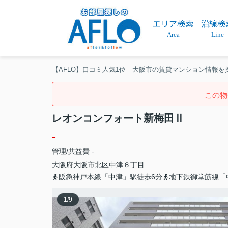
エリア検索
沿線検
Area
Line
【AFLO】口コミ人気1位｜大阪市の賃貸マンション情報を
この物
レオンコンフォート新梅田Ⅱ
-
管理/共益費 -
大阪府
大阪市北区
中津
６丁目
阪急神戸本線「中津」駅徒歩6分
地下鉄御堂筋線「
1
/
9