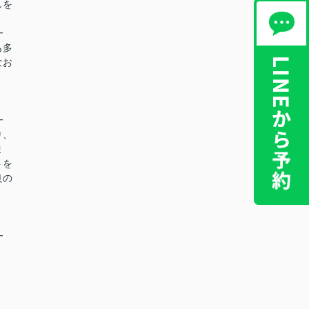
しを
━
も多
なお
━
り、
ま
トを
良の
━