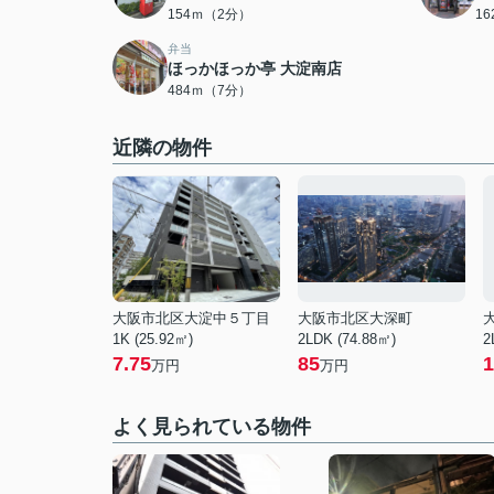
154ｍ（2分）
1
弁当
ほっかほっか亭 大淀南店
484ｍ（7分）
近隣の物件
大阪市北区大淀中５丁目
大阪市北区大深町
1K (25.92㎡)
2LDK (74.88㎡)
2
7.75
85
1
万円
万円
よく見られている物件