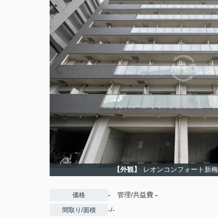
【外観】
レオンコンフォート新梅田
-
管理/共益費
-
価格
-/-
間取り/面積