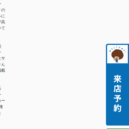
━
ィの
ルに
が高
いて
能
━
社サ
そん
掲載
。
応
━
カー
種
た
。