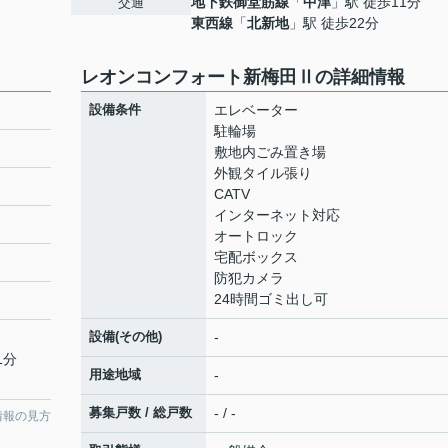
地下鉄御堂筋線
「
中津
」駅 徒歩11分
交通
東西線
「
北新地
」駅 徒歩22分
レオンコンフォート新梅田Ⅱの詳細情報
設備条件
エレベーター
駐輪場
敷地内ごみ置き場
外観タイル張り
CATV
インターネット対応
オートロック
宅配ボックス
防犯カメラ
24時間ゴミ出し可
設備(その他)
-
1分
用途地域
-
募集戸数 / 総戸数
- / -
情報の見方