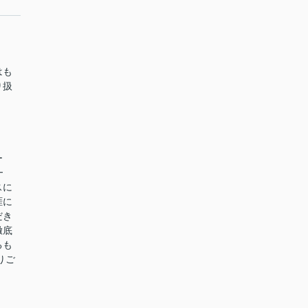
はも
り扱
ー
━
スに
涯に
だき
徹底
るも
りご