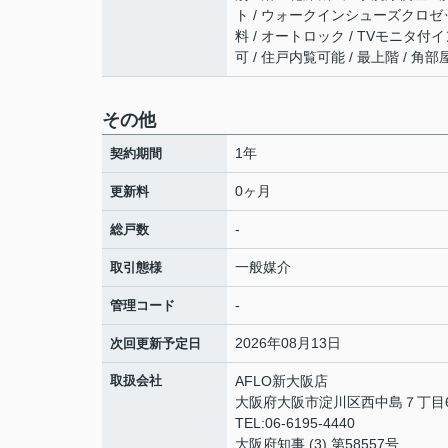
ト / ウォークインシューズクロゼット
料 / オートロック / TVモニタ付
可 / 住戸内覧可能 / 最上階 / 角
その他
1年
契約期間
0ヶ月
更新料
-
総戸数
一般媒介
取引態様
-
管理コード
2026年08月13日
次回更新予定日
取扱会社
AFLO新大阪店
大阪府大阪市淀川区西中島７丁目6-
TEL:06-6195-4440
大阪府知事 (3) 第58557号