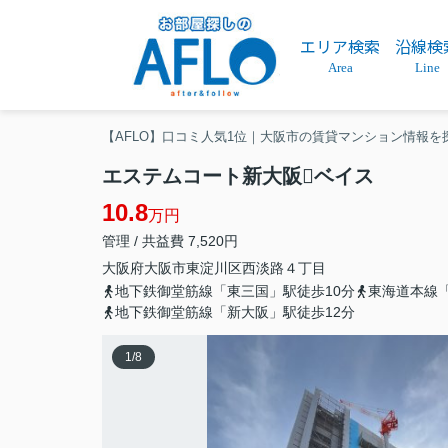
エリア検索
沿線検
Area
Line
【AFLO】口コミ人気1位｜大阪市の賃貸マンション情報を
エステムコート新大阪ベイス
10.8
万円
管理 / 共益費 7,520円
大阪府
大阪市東淀川区
西淡路
４丁目
地下鉄御堂筋線「東三国」駅徒歩10分
東海道本線
地下鉄御堂筋線「新大阪」駅徒歩12分
1
/
8