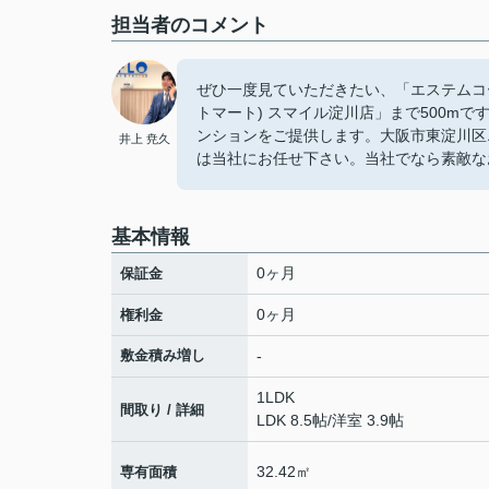
担当者のコメント
ぜひ一度見ていただきたい、「エステムコート
トマート) スマイル淀川店」まで500m
ンションをご提供します。大阪市東淀川区
井上 尭久
は当社にお任せ下さい。当社でなら素敵な
基本情報
0ヶ月
保証金
0ヶ月
権利金
敷金積み増し
-
1LDK
間取り / 詳細
LDK 8.5帖
/
洋室 3.9帖
32.42㎡
専有面積