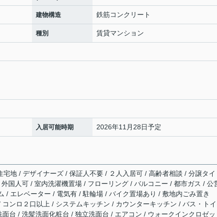
鉄筋コンクリート
建物構造
賃貸マンション
種別
2026年11月28日予定
入居可能時期
宅地 / デザイナーズ / 保証人不要 / ２人入居可 / 高齢者相談 / 分譲タイ
 / 外国人可 / 室内洗濯機置場 / フローリング / バルコニー / 都市ガス / 
ム / エレベーター / 電気有 / 駐輪場 / バイク置場あり / 敷地内ごみ置き
 / コンロ２口以上 / システムキッチン / カウンターキッチン / バス・ト
 洗面台 / 洗髪洗面化粧台 / 独立洗面台 / エアコン / ウォークインクロゼッ