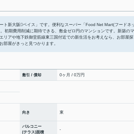
新大阪ベイス」です。便利なスーパー「Food Net Mart(フードネ
です。初期費用削減に期待できる、敷金ゼロ円のマンションです。新築の
エリアや地下鉄御堂筋線東三国付近での新生活をお考えなら、お部屋探
お部屋がきっと見つかります。
0ヶ月 / 0万円
敷引 / 償却
東
向き
バルコニー
-
(テラス)面積