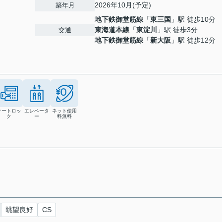
2026年10月(予定)
築年月
地下鉄御堂筋線
「
東三国
」駅 徒歩10分
東海道本線
「
東淀川
」駅 徒歩3分
交通
地下鉄御堂筋線
「
新大阪
」駅 徒歩12分
オートロッ
エレベータ
ネット使用
ク
ー
料無料
眺望良好
CS