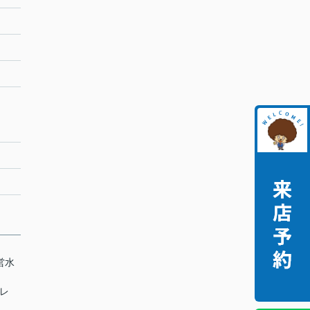
公営水
イレ