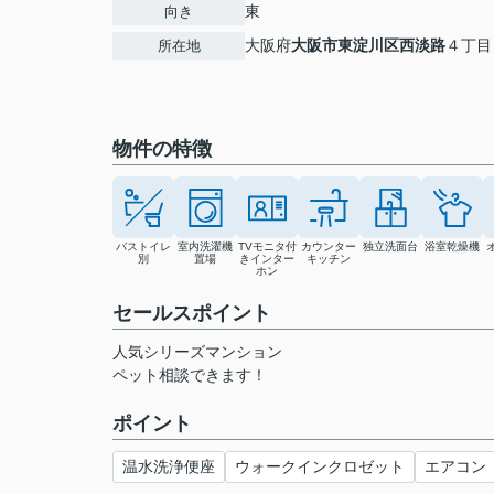
東
向き
大阪府
大阪市東淀川区
西淡路
４丁目
所在地
物件の特徴
バストイレ
室内洗濯機
TVモニタ付
カウンター
独立洗面台
浴室乾燥機
別
置場
きインター
キッチン
ホン
セールスポイント
人気シリーズマンション
ペット相談できます！
ポイント
温水洗浄便座
ウォークインクロゼット
エアコン