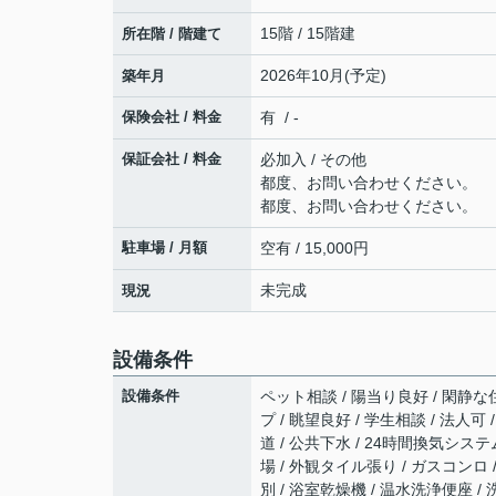
15階 / 15階建
所在階 / 階建て
2026年10月(予定)
築年月
保険会社 / 料金
有 / -
保証会社 / 料金
必加入 / その他
都度、お問い合わせください。
都度、お問い合わせください。
駐車場 / 月額
空有 / 15,000円
未完成
現況
設備条件
設備条件
ペット相談 / 陽当り良好 / 閑静な住
プ / 眺望良好 / 学生相談 / 法人可
道 / 公共下水 / 24時間換気システ
場 / 外観タイル張り / ガスコンロ
別 / 浴室乾燥機 / 温水洗浄便座 /