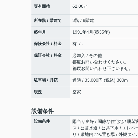
62.00㎡
専有面積
3階 / 8階建
所在階 / 階建て
1991年4月(築35年)
築年月
保険会社 / 料金
有 / -
保証会社 / 料金
必加入 / その他
都度お問い合わせください。
都度お問い合わせ下さいませ。
駐車場 / 月額
近隣 / 33,000円 (税込) 300m
空家
現況
設備条件
設備条件
陽当り良好 / 閑静な住宅地 / 眺望良
ス / 公営水道 / 公共下水 / エレ
り / 敷地内ごみ置き場 / 外観タイ