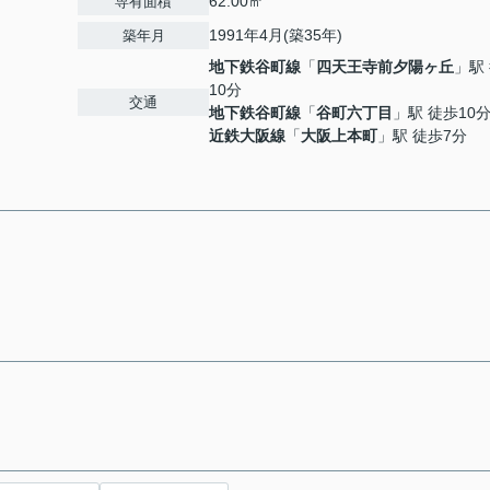
62.00㎡
専有面積
1991年4月(築35年)
築年月
地下鉄谷町線
「
四天王寺前夕陽ヶ丘
」駅
10分
交通
地下鉄谷町線
「
谷町六丁目
」駅 徒歩10
近鉄大阪線
「
大阪上本町
」駅 徒歩7分