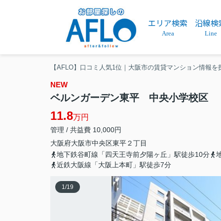
エリア検索
沿線検
Area
Line
【AFLO】口コミ人気1位｜大阪市の賃貸マンション情報を
NEW
ベルンガーデン東平 中央小学校区
11.8
万円
管理 / 共益費 10,000円
大阪府
大阪市中央区
東平
２丁目
地下鉄谷町線「四天王寺前夕陽ヶ丘」駅徒歩10分
近鉄大阪線「大阪上本町」駅徒歩7分
1
/
19