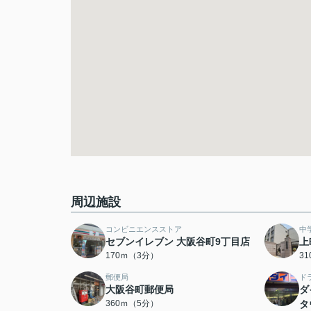
周辺施設
コンビニエンスストア
中
セブンイレブン 大阪谷町9丁目店
上
170ｍ（3分）
3
郵便局
ド
大阪谷町郵便局
ダ
360ｍ（5分）
タ