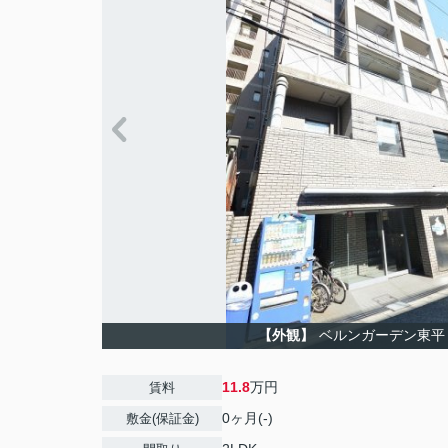
【外観】
ベルンガーデン東平
11.8
万円
賃料
0ヶ月(-)
敷金(保証金)