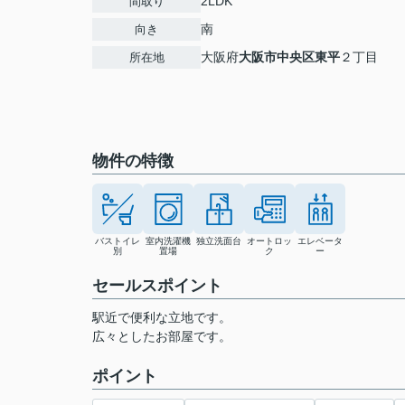
2LDK
間取り
南
向き
大阪府
大阪市中央区
東平
２丁目
所在地
物件の特徴
バストイレ
室内洗濯機
独立洗面台
オートロッ
エレベータ
別
置場
ク
ー
セールスポイント
駅近で便利な立地です。
広々としたお部屋です。
ポイント