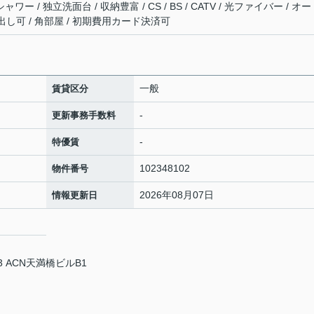
ー / 独立洗面台 / 収納豊富 / CS / BS / CATV / 光ファイバー / オ
ミ出し可 / 角部屋 / 初期費用カード決済可
一般
賃貸区分
-
更新事務手数料
-
特優賃
102348102
物件番号
2026年08月07日
情報更新日
 ACN天満橋ビルB1