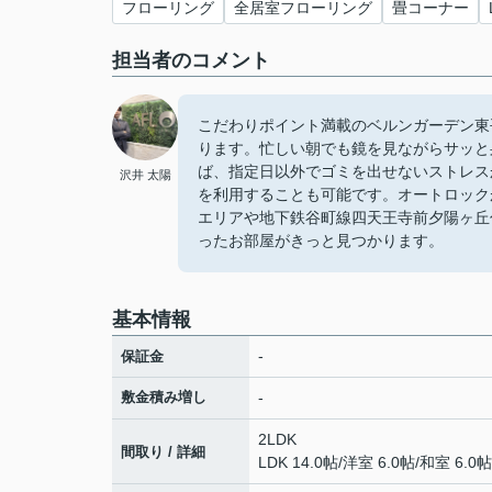
フローリング
全居室フローリング
畳コーナー
担当者のコメント
こだわりポイント満載のベルンガーデン東
ります。忙しい朝でも鏡を見ながらサッと
ば、指定日以外でゴミを出せないストレス
沢井 太陽
を利用することも可能です。オートロック
エリアや地下鉄谷町線四天王寺前夕陽ヶ丘
ったお部屋がきっと見つかります。
基本情報
-
保証金
敷金積み増し
-
2LDK
間取り / 詳細
LDK 14.0帖
/
洋室 6.0帖
/
和室 6.0帖