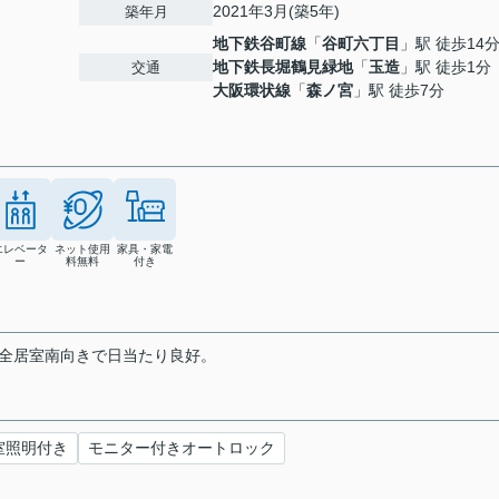
2021年3月(築5年)
築年月
地下鉄谷町線
「
谷町六丁目
」駅 徒歩14
地下鉄長堀鶴見緑地
「
玉造
」駅 徒歩1分
交通
大阪環状線
「
森ノ宮
」駅 徒歩7分
エレベータ
ネット使用
家具・家電
ー
料無料
付き
。全居室南向きで日当たり良好。
室照明付き
モニター付きオートロック