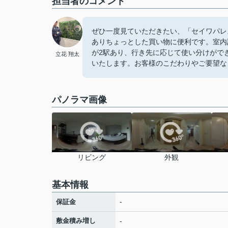
担当者のコメント
ぜひ一度見ていただきたい、「セイワパレ
ありちょっとした買い物に便利です。室内
が2駅あり、行き先に応じて使い分けがで
立花 翔太
いたします。お客様のこだわりやご要望な
パノラマ画像
リビング
外観
基本情報
-
保証金
敷金積み増し
-