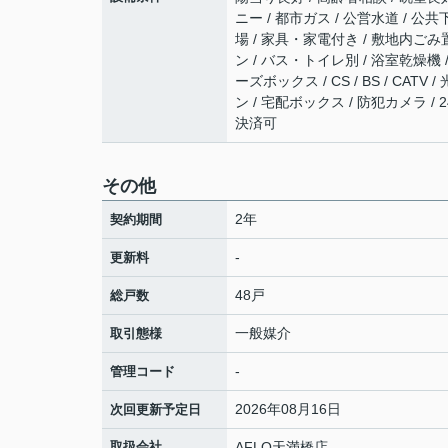
ニー / 都市ガス / 公営水道 / 公共
場 / 家具・家電付き / 敷地内ごみ
ン / バス・トイレ別 / 浴室乾燥機 
ーズボックス / CS / BS / CA
ン / 宅配ボックス / 防犯カメラ /
決済可
その他
2年
契約期間
-
更新料
48戸
総戸数
一般媒介
取引態様
-
管理コード
2026年08月16日
次回更新予定日
取扱会社
AFLO天満橋店