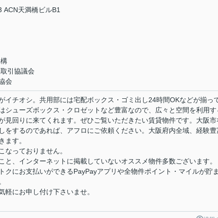
 ACN天満橋ビルB1
機構
正取引協議会
協会
がイチオシ。共用部には宅配ボックス・ゴミ出し24時間OKなどが揃っ
はシューズボックス・クロゼットなど豊富なので、広々と空間を利用す
が見回りに来てくれます。ぜひご覧いただきたい賃貸物件です。大阪市
しをするのであれば、アフロにご依頼ください。大阪府内全域、経験豊
きます。
こなっておりません。
こと、インターネットに掲載していないオススメ物件多数ございます。
クにお支払いができるPayPayアプリや全物件ポイント・マイルが貯
。
気軽にお申し付け下さいませ。