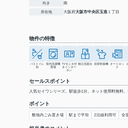
南
向き
大阪府
大阪市中央区
玉造
１丁目
所在地
物件の特徴
バストイレ
室内洗濯機
TVモニタ付
独立洗面台
浴室乾燥機
オートロッ
別
置場
きインター
ク
ホン
セールスポイント
人気セイワシリーズ。駅徒歩1分。ネット使用料無料
ポイント
敷地内ごみ置き場
駅まで平坦
2沿線利用可
全