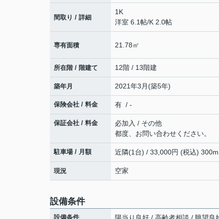
1K
間取り / 詳細
洋室 6.1帖
/
K 2.0帖
21.78㎡
専有面積
12階 / 13階建
所在階 / 階建て
2021年3月(築5年)
築年月
保険会社 / 料金
有 / -
保証会社 / 料金
必加入 / その他
都度、お問い合わせください。
駐車場 / 月額
近隣(1台) / 33,000円 (税込) 300m
空家
現況
設備条件
設備条件
陽当り良好 / 高齢者相談 / 眺望良好