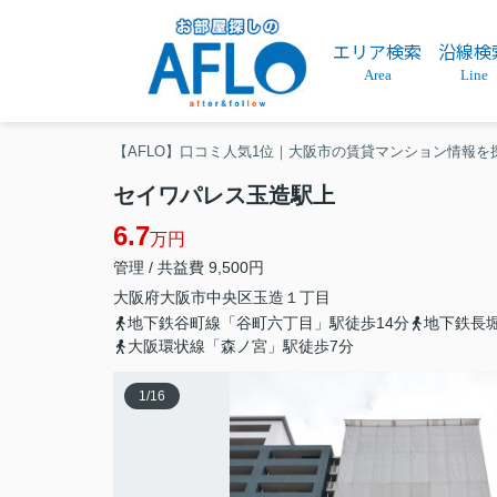
エリア検索
沿線検
Area
Line
【AFLO】口コミ人気1位｜大阪市の賃貸マンション情報を
セイワパレス玉造駅上
6.7
万円
管理 / 共益費 9,500円
大阪府
大阪市中央区
玉造
１丁目
地下鉄谷町線「谷町六丁目」駅徒歩14分
地下鉄長
大阪環状線「森ノ宮」駅徒歩7分
1
/
16