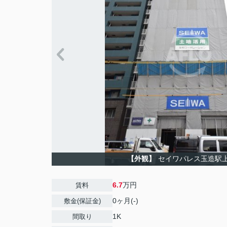
【外観】
セイワパレス玉造駅
6.7
万円
賃料
0ヶ月(-)
敷金(保証金)
1K
間取り