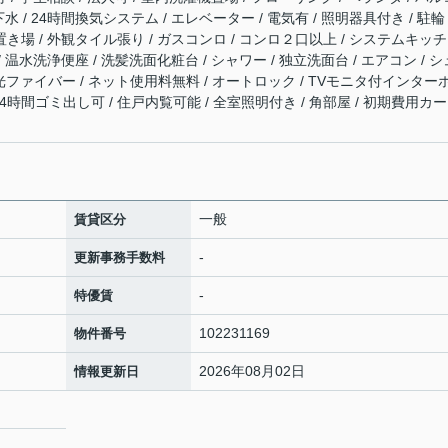
下水 / 24時間換気システム / エレベーター / 電気有 / 照明器具付き / 駐輪
置き場 / 外観タイル張り / ガスコンロ / コンロ２口以上 / システムキッチ
/ 温水洗浄便座 / 洗髪洗面化粧台 / シャワー / 独立洗面台 / エアコン / シ
TV / 光ファイバー / ネット使用料無料 / オートロック / TVモニタ付インター
 24時間ゴミ出し可 / 住戸内覧可能 / 全室照明付き / 角部屋 / 初期費用カ
一般
賃貸区分
-
更新事務手数料
-
特優賃
102231169
物件番号
2026年08月02日
情報更新日