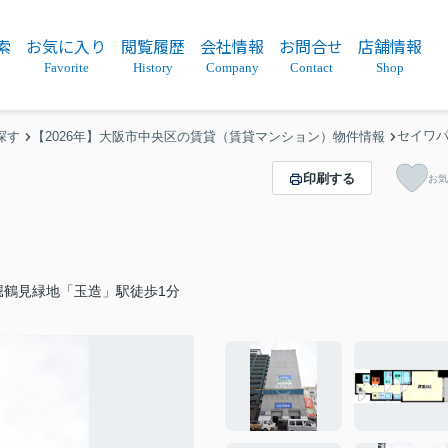
索
お気に入り
閲覧履歴
会社情報
お問合せ
店舗情報
Favorite
History
Company
Contact
Shop
セイワ
探す
【2026年】大阪市中央区の賃貸（賃貸マンション）物件情報
印刷する
お気
堀鶴見緑地「玉造」駅徒歩1分