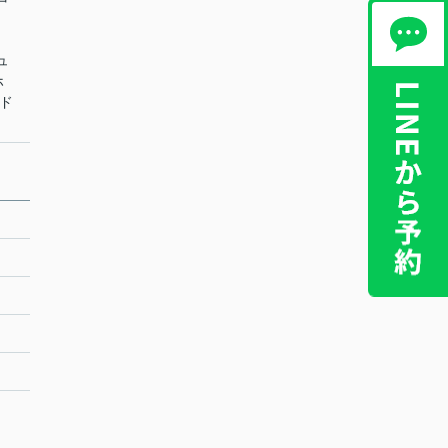
ュ
ホ
ード