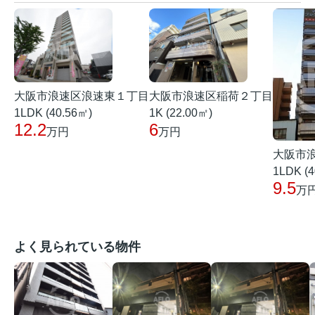
大阪市浪速区稲荷２丁目
大阪市浪速区浪速東１丁目
1K (22.00㎡)
1LDK (40.56㎡)
6
12.2
万円
万円
大阪市
1LDK (4
9.5
万
よく見られている物件