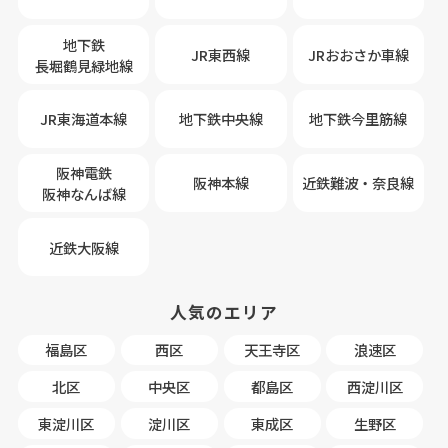
地下鉄
JR東西線
JRおおさか車線
長堀鶴見緑地線
JR東海道本線
地下鉄中央線
地下鉄今里筋線
阪神電鉄
阪神本線
近鉄難波・奈良線
阪神なんば線
近鉄大阪線
人気のエリア
福島区
西区
天王寺区
浪速区
北区
中央区
都島区
西淀川区
東淀川区
淀川区
東成区
生野区