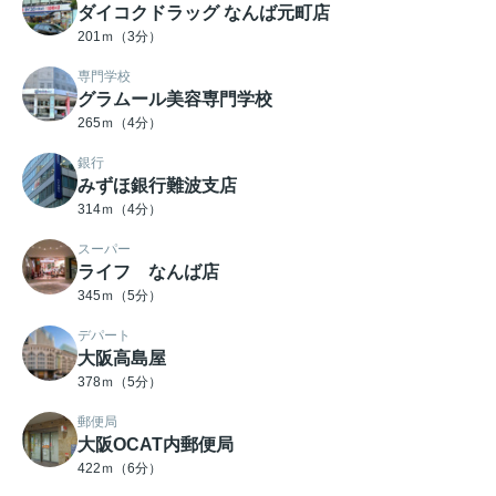
ダイコクドラッグ なんば元町店
201ｍ（3分）
専門学校
グラムール美容専門学校
265ｍ（4分）
銀行
みずほ銀行難波支店
314ｍ（4分）
スーパー
ライフ なんば店
345ｍ（5分）
デパート
大阪高島屋
378ｍ（5分）
郵便局
大阪OCAT内郵便局
422ｍ（6分）