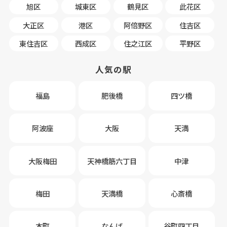
旭区
城東区
鶴見区
此花区
大正区
港区
阿倍野区
住吉区
東住吉区
西成区
住之江区
平野区
人気の駅
福島
肥後橋
四ツ橋
阿波座
大阪
天満
大阪梅田
天神橋筋六丁目
中津
梅田
天満橋
心斎橋
本町
なんば
谷町四丁目