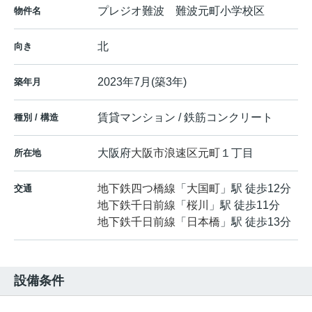
プレジオ難波 難波元町小学校区
物件名
北
向き
2023年7月(築3年)
築年月
賃貸マンション / 鉄筋コンクリート
種別 / 構造
大阪府
大阪市浪速区
元町
１丁目
所在地
地下鉄四つ橋線
「
大国町
」駅 徒歩12分
交通
地下鉄千日前線
「
桜川
」駅 徒歩11分
地下鉄千日前線
「
日本橋
」駅 徒歩13分
設備条件