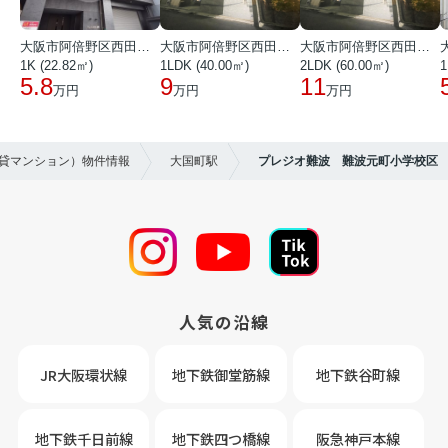
大阪市阿倍野区西田辺町１丁目
大阪市阿倍野区西田辺町１丁目
大阪市阿倍野区西田辺町１丁目
1K (22.82㎡)
1LDK (40.00㎡)
2LDK (60.00㎡)
1
5.8
9
11
万円
万円
万円
賃貸マンション）物件情報
大国町駅
プレジオ難波 難波元町小学校区
人気の沿線
JR大阪環状線
地下鉄御堂筋線
地下鉄谷町線
地下鉄千日前線
地下鉄四つ橋線
阪急神戸本線