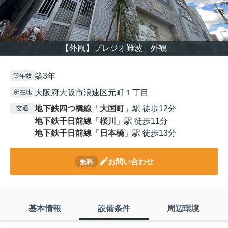
【外観】プレジオ難波 外観
築3年
築年数
大阪府大阪市浪速区元町１丁目
所在地
地下鉄四つ橋線
「
大国町
」駅 徒歩12分
交通
地下鉄千日前線
「
桜川
」駅 徒歩11分
地下鉄千日前線
「
日本橋
」駅 徒歩13分
お問い合わせ
無料
基本情報
設備条件
周辺環境