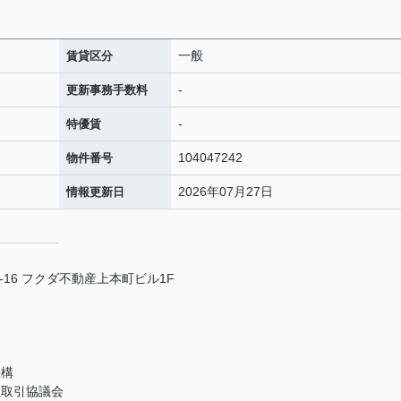
一般
賃貸区分
-
更新事務手数料
-
特優賃
104047242
物件番号
2026年07月27日
情報更新日
16 フクダ不動産上本町ビル1F
機構
正取引協議会