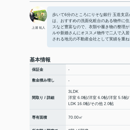
歩いて6分のところにりそな銀行 玉造支店
は、おすすめの洗面化粧台のある物件に住
スなど豊富なので、衣類や履き物の整理が
上浦 祐人
ルや新婚さんにオススメ物件で二人で入居
される地元の不動産会社として実績を重ね
基本情報
-
保証金
敷金積み増し
-
3LDK
洋室 6.0帖
/
洋室 6.0帖
/
洋室 5.5帖
/
間取り / 詳細
LDK 16.0帖
/
その他 2.0帖
70.00㎡
専有面積