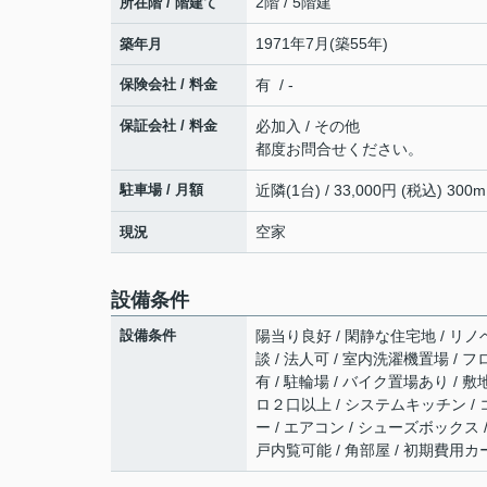
2階 / 5階建
所在階 / 階建て
1971年7月(築55年)
築年月
保険会社 / 料金
有 / -
保証会社 / 料金
必加入 / その他
都度お問合せください。
駐車場 / 月額
近隣(1台) / 33,000円 (税込) 300m
空家
現況
設備条件
設備条件
陽当り良好 / 閑静な住宅地 / リノベ
談 / 法人可 / 室内洗濯機置場 / フ
有 / 駐輪場 / バイク置場あり / 
ロ２口以上 / システムキッチン / 
ー / エアコン / シューズボックス / 
戸内覧可能 / 角部屋 / 初期費用