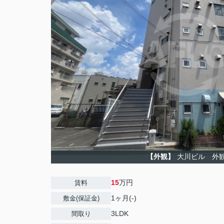
【外観】
大川ビル 外
15
万円
賃料
1ヶ月(-)
敷金(保証金)
3LDK
間取り