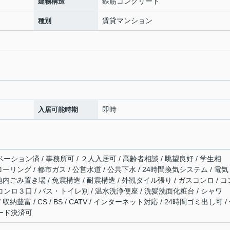
鉄筋コンクリート
建物構造
賃貸マンション
種別
即時
入居可能時期
ーション済 / 事務所可 / ２人入居可 / 高齢者相談 / 眺望良好 / 学生相
ローリング / 都市ガス / 公営水道 / 公共下水 / 24時間換気システム / 電気
敷地内ごみ置き場 / 免震構造 / 耐震構造 / 外観タイル張り / ガスコンロ / コ
コンロ３口 / バス・トイレ別 / 温水洗浄便座 / 洗髪洗面化粧台 / シャワ
収納豊富 / CS / BS / CATV / インターネット対応 / 24時間ゴミ出し可 /
カード決済可