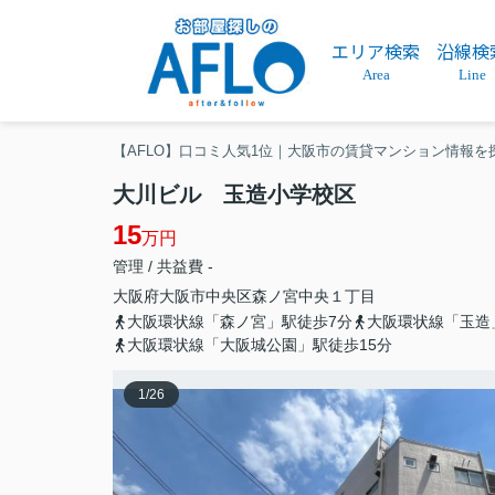
エリア検索
沿線検
Area
Line
【AFLO】口コミ人気1位｜大阪市の賃貸マンション情報を
大川ビル 玉造小学校区
15
万円
管理 / 共益費 -
大阪府
大阪市中央区
森ノ宮中央
１丁目
大阪環状線「森ノ宮」駅徒歩7分
大阪環状線「玉造
大阪環状線「大阪城公園」駅徒歩15分
1
/
26