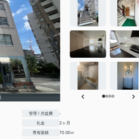
観
-
管理 / 共益費
2ヶ月
礼金
70.00㎡
専有面積