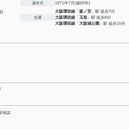
1971年7月(築55年)
築年月
大阪環状線
「
森ノ宮
」駅 徒歩7分
目
大阪環状線
「
玉造
」駅 徒歩8分
交通
大阪環状線
「
大阪城公園
」駅 徒歩15分
！
居相談