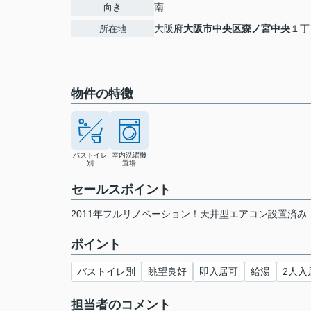
南
向き
大阪府
大阪市中央区
森ノ宮中央
１丁
所在地
物件の特徴
バストイレ
室内洗濯機
別
置場
セールスポイント
2011年フルリノベーション！天井型エアコン設置済み
ポイント
バストイレ別
眺望良好
即入居可
給湯
2人入
担当者のコメント