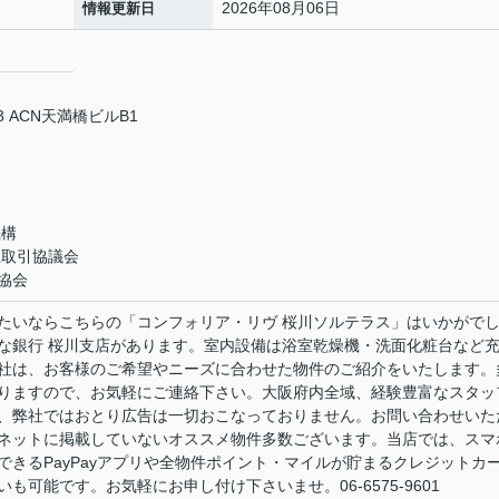
2026年08月06日
情報更新日
 ACN天満橋ビルB1
機構
正取引協議会
協会
たいならこちらの「コンフォリア・リヴ 桜川ソルテラス」はいかがで
そな銀行 桜川支店があります。室内設備は浴室乾燥機・洗面化粧台など
社は、お客様のご希望やニーズに合わせた物件のご紹介をいたします。
りますので、お気軽にご連絡下さい。大阪府内全域、経験豊富なスタッ
、弊社ではおとり広告は一切おこなっておりません。お問い合わせいた
ネットに掲載していないオススメ物件多数ございます。当店では、スマ
きるPayPayアプリや全物件ポイント・マイルが貯まるクレジットカ
可能です。お気軽にお申し付け下さいませ。06-6575-9601