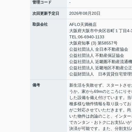
-
管理コード
2026年08月20日
次回更新予定日
取扱会社
AFLO天満橋店
大阪府大阪市中央区谷町１丁目4-3
TEL:06-6940-1133
大阪府知事 (3) 第58557号
公益社団法人 全日本不動産協会
公益社団法人 不動産保証協会
公益社団法人 近畿圏不動産流通
公益社団法人 近畿地区不動産公
公益財団法人 日本賃貸住宅管理
備考
新生活を失敗せず、スタートさせ
うか。家から69mのところにり
した設備を備え付けています。当
種多様な物件情報を取り扱ってお
がご対応させていただきます。尚
いた物件は勿論のこと、インター
でカンタン・おトクにお支払いがで
決済が可能です。また、分割支払いも