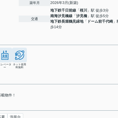
2026年3月(新築)
築年月
地下鉄千日前線
「
桜川
」駅 徒歩3分
南海汐見橋線
「
汐見橋
」駅 徒歩5分
交通
地下鉄長堀鶴見緑地
「
ドーム前千代崎
」
歩14分
エレベータ
ネット使用
ー
料無料
搭載物件！
不要
洗面台