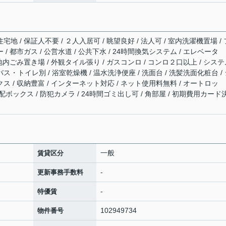
宅地 / 保証人不要 / ２人入居可 / 眺望良好 / 法人可 / 室内洗濯機置場 / 
 / 都市ガス / 公営水道 / 公共下水 / 24時間換気システム / エレベータ
 敷地内ごみ置き場 / 外観タイル張り / ガスコンロ / コンロ２口以上 / シス
バス・トイレ別 / 浴室乾燥機 / 温水洗浄便座 / 洗面台 / 洗髪洗面化粧台 /
クス / 収納豊富 / インターネット対応 / ネット使用料無料 / オートロッ
宅配ボックス / 防犯カメラ / 24時間ゴミ出し可 / 角部屋 / 初期費用カード
一般
賃貸区分
-
更新事務手数料
-
特優賃
102949734
物件番号