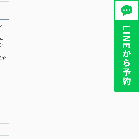
フ
テム
 シ
決済