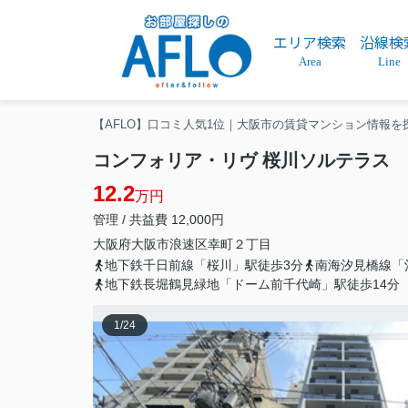
エリア検索
沿線検
Area
Line
【AFLO】口コミ人気1位｜大阪市の賃貸マンション情報を
コンフォリア・リヴ 桜川ソルテラス
12.2
万円
管理 / 共益費 12,000円
大阪府
大阪市浪速区
幸町
２丁目
地下鉄千日前線「桜川」駅徒歩3分
南海汐見橋線「
地下鉄長堀鶴見緑地「ドーム前千代崎」駅徒歩14分
1
/
24