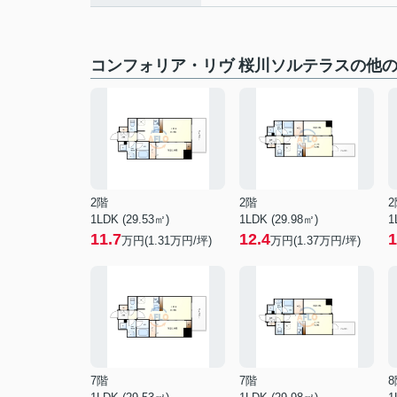
コンフォリア・リヴ 桜川ソルテラスの他
2階
2階
2
1LDK (29.53㎡)
1LDK (29.98㎡)
1
11.7
12.4
1
万円(
1.31
万円/坪)
万円(
1.37
万円/坪)
7階
7階
8