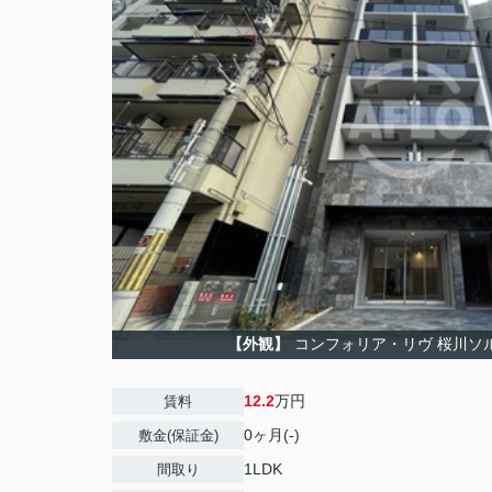
【外観】
コンフォリア・リヴ 桜川ソ
12.2
万円
賃料
0ヶ月(-)
敷金(保証金)
1LDK
間取り