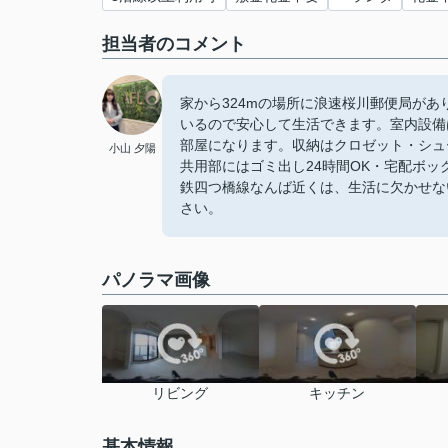
担当者のコメント
家から324mの場所に浪速桜川郵便局が
いるので安心して生活できます。室内設備
部屋になります。収納はクロゼット・シュ
小山 夕陽
共用部にはゴミ出し24時間OK・宅配ボ
鉄四つ橋線なんば近くは、生活に欠かせな
さい。
パノラマ画像
リビング
キッチン
基本情報