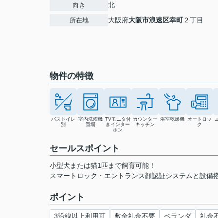
北
向き
大阪府
大阪市浪速区
幸町
２丁目
所在地
物件の特徴
バストイレ
室内洗濯機
TVモニタ付
カウンター
浴室乾燥機
オートロッ
別
置場
きインター
キッチン
ク
ホン
セールスポイント
小型犬または猫1匹まで飼育可能！
スマートロック・エントランス顔認証システムと設備
ポイント
3沿線以上利用可
敷金礼金不要
ベランダ
礼金