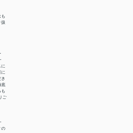
はも
り扱
ー
━
スに
涯に
だき
徹底
るも
りご
━
ィの