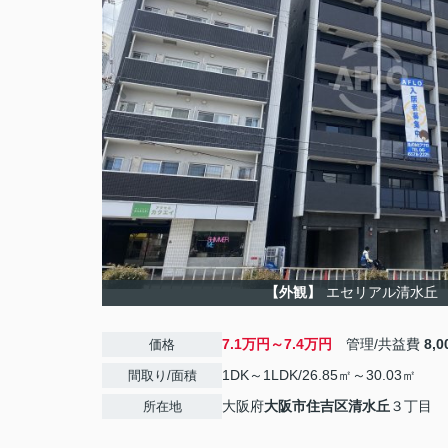
【外観】
エセリアル清水丘
7.1万円～7.4万円
管理/共益費
8,
価格
1DK～1LDK/26.85㎡～30.03㎡
間取り/面積
大阪府
大阪市住吉区
清水丘
３丁目
所在地