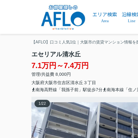
エリア検索
沿線検
Area
Line
【AFLO】口コミ人気1位｜大阪市の賃貸マンション情報を
エセリアル清水丘
7.1万円～7.4万円
管理/共益費 8,000円
大阪府
大阪市住吉区
清水丘
３丁目
南海高野線「我孫子前」駅徒歩7分
南海本線「住ノ
1
/
22