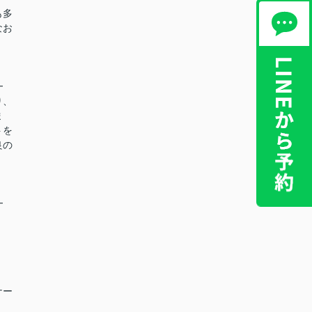
も多
なお
━
り、
ま
トを
良の
━
ナー