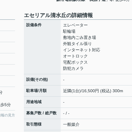
エセリアル清水丘の詳細情報
設備条件
エレベーター
駐輪場
敷地内ごみ置き場
外観タイル張り
インターネット対応
オートロック
宅配ボックス
防犯カメラ
設備(その他)
-
駐車場/月額
近隣(1台)/16,500円 (税込) 300m
分
用途地域
-
徒歩5分
募集戸数 / 総戸数
- / -
情報の見方
取引態様
一般媒介