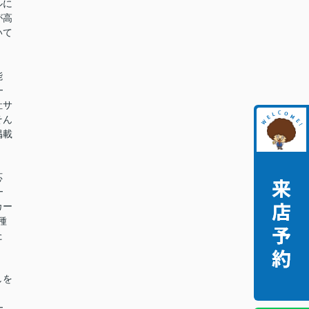
ルに
が高
いて
能
━
社サ
そん
掲載
。
応
━
カー
種
た
。
しを
━