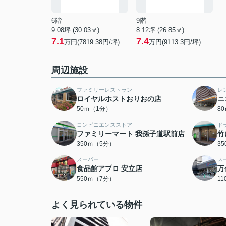
6階
9階
9.08坪 (30.03㎡)
8.12坪 (26.85㎡)
7.1
7.4
万円(7819.38円/坪)
万円(9113.3円/坪)
周辺施設
ファミリーレストラン
レ
ロイヤルホストおりおの店
ニ
50ｍ（1分）
8
コンビニエンスストア
ド
ファミリーマート 我孫子道駅前店
竹
350ｍ（5分）
3
スーパー
ス
食品館アプロ 安立店
万
550ｍ（7分）
1
よく見られている物件