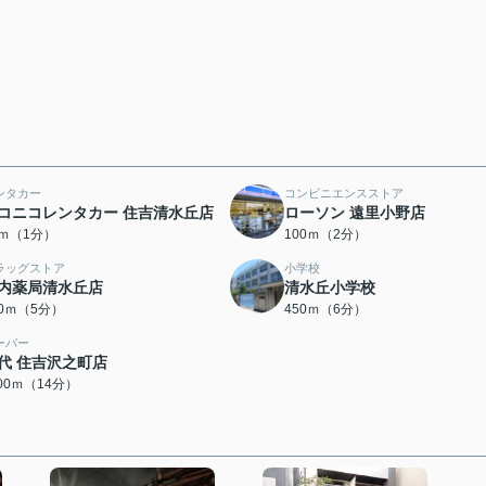
ンタカー
コンビニエンスストア
コニコレンタカー 住吉清水丘店
ローソン 遠里小野店
0ｍ（1分）
100ｍ（2分）
ラッグストア
小学校
内薬局清水丘店
清水丘小学校
50ｍ（5分）
450ｍ（6分）
ーパー
代 住吉沢之町店
100ｍ（14分）