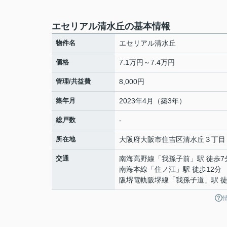
エセリアル清水丘の基本情報
物件名
エセリアル清水丘
価格
7.1万円～7.4万円
管理/共益費
8,000円
築年月
2023年4月（築3年）
総戸数
-
所在地
大阪府
大阪市住吉区
清水丘
３丁目
交通
南海高野線
「
我孫子前
」駅 徒歩7
南海本線
「
住ノ江
」駅 徒歩12分
阪堺電軌阪堺線
「
我孫子道
」駅 