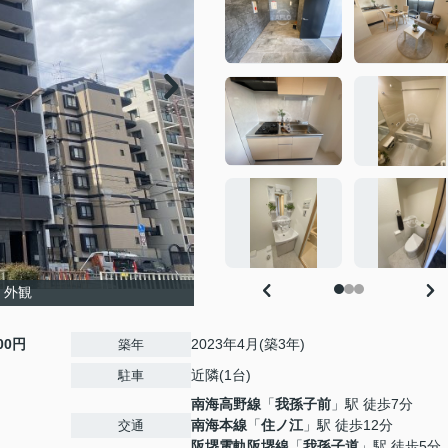
 外観
000円
2023年4月(築3年)
築年
近隣(1台)
駐車
南海高野線
「
我孫子前
」駅 徒歩7分
南海本線
「
住ノ江
」駅 徒歩12分
交通
阪堺電軌阪堺線
「
我孫子道
」駅 徒歩5分