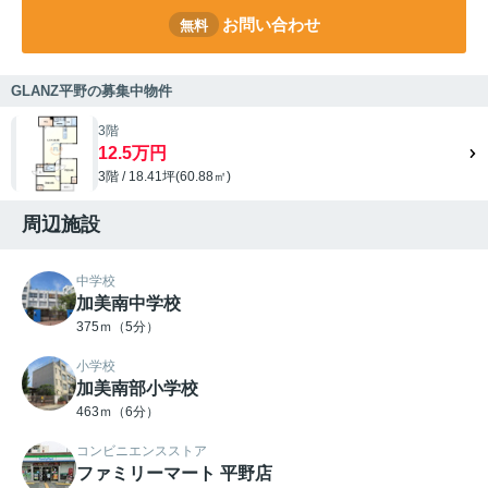
お問い合わせ
無料
GLANZ平野の募集中物件
3階
12.5万円
3階 / 18.41坪(60.88㎡)
周辺施設
中学校
加美南中学校
375ｍ（5分）
小学校
加美南部小学校
463ｍ（6分）
コンビニエンスストア
ファミリーマート 平野店