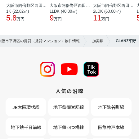
大阪市阿倍野区西田辺町１丁目
大阪市阿倍野区西田辺町１丁目
大阪市阿倍野区西田辺町１丁目
1K (22.82㎡)
1LDK (40.00㎡)
2LDK (60.00㎡)
1
5.8
9
11
万円
万円
万円
】大阪市平野区の賃貸（賃貸マンション）物件情報
加美駅
GLANZ平野
人気の沿線
JR大阪環状線
地下鉄御堂筋線
地下鉄谷町線
地下鉄千日前線
地下鉄四つ橋線
阪急神戸本線