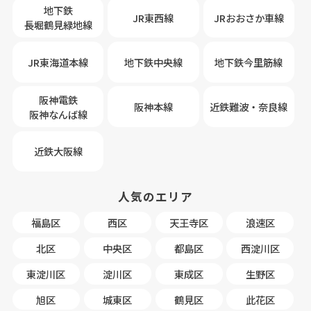
地下鉄
JR東西線
JRおおさか車線
長堀鶴見緑地線
JR東海道本線
地下鉄中央線
地下鉄今里筋線
阪神電鉄
阪神本線
近鉄難波・奈良線
阪神なんば線
近鉄大阪線
人気のエリア
福島区
西区
天王寺区
浪速区
北区
中央区
都島区
西淀川区
東淀川区
淀川区
東成区
生野区
旭区
城東区
鶴見区
此花区