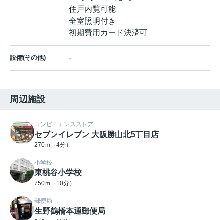
住戸内覧可能
全室照明付き
初期費用カード決済可
-
設備(その他)
周辺施設
コンビニエンスストア
セブンイレブン 大阪勝山北5丁目店
270ｍ（4分）
小学校
東桃谷小学校
750ｍ（10分）
郵便局
生野鶴橋本通郵便局