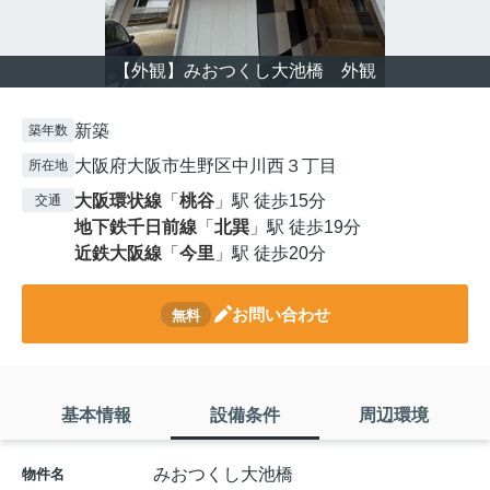
【外観】みおつくし大池橋 外観
新築
築年数
大阪府大阪市生野区中川西３丁目
所在地
大阪環状線
「
桃谷
」駅 徒歩15分
交通
地下鉄千日前線
「
北巽
」駅 徒歩19分
近鉄大阪線
「
今里
」駅 徒歩20分
お問い合わせ
無料
基本情報
設備条件
周辺環境
みおつくし大池橋
物件名