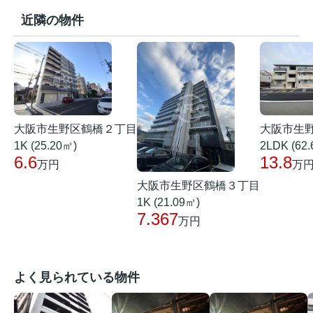
近隣の物件
大阪市生野区鶴橋２丁目
大阪市生
1K (25.20㎡)
2LDK (62
6.6
13.8
万円
万
大阪市生野区鶴橋３丁目
1K (21.09㎡)
7.367
万円
よく見られている物件