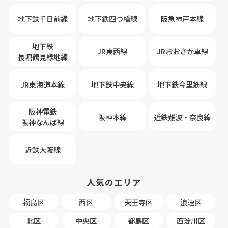
地下鉄千日前線
地下鉄四つ橋線
阪急神戸本線
地下鉄
JR東西線
JRおおさか車線
長堀鶴見緑地線
JR東海道本線
地下鉄中央線
地下鉄今里筋線
阪神電鉄
阪神本線
近鉄難波・奈良線
阪神なんば線
近鉄大阪線
人気のエリア
福島区
西区
天王寺区
浪速区
北区
中央区
都島区
西淀川区