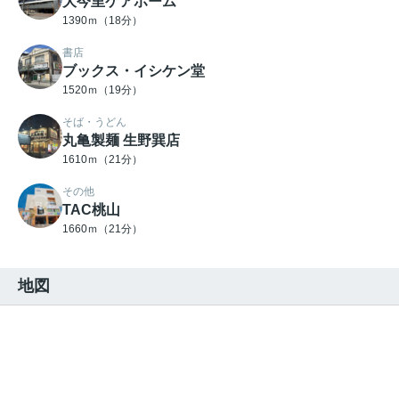
大今里ケアホーム
1390ｍ（18分）
書店
ブックス・イシケン堂
1520ｍ（19分）
そば・うどん
丸亀製麺 生野巽店
1610ｍ（21分）
その他
TAC桃山
1660ｍ（21分）
地図