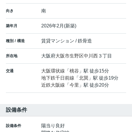
南
向き
2026年2月(新築)
築年月
賃貸マンション / 鉄骨造
種別 / 構造
大阪府
大阪市生野区
中川西
３丁目
所在地
大阪環状線
「
桃谷
」駅 徒歩15分
交通
地下鉄千日前線
「
北巽
」駅 徒歩19分
近鉄大阪線
「
今里
」駅 徒歩20分
設備条件
陽当り良好
設備条件