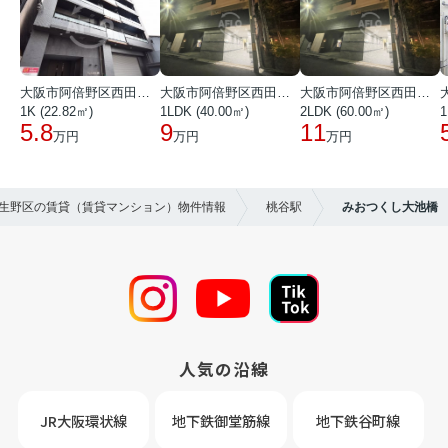
大阪市阿倍野区西田辺町１丁目
大阪市阿倍野区西田辺町１丁目
大阪市阿倍野区西田辺町１丁目
1K (22.82㎡)
1LDK (40.00㎡)
2LDK (60.00㎡)
1
5.8
9
11
万円
万円
万円
市生野区の賃貸（賃貸マンション）物件情報
桃谷駅
みおつくし大池橋
人気の沿線
JR大阪環状線
地下鉄御堂筋線
地下鉄谷町線