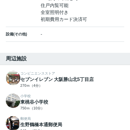
住戸内覧可能
全室照明付き
初期費用カード決済可
-
設備(その他)
周辺施設
コンビニエンスストア
セブンイレブン 大阪勝山北5丁目店
270ｍ（4分）
小学校
東桃谷小学校
750ｍ（10分）
郵便局
生野鶴橋本通郵便局