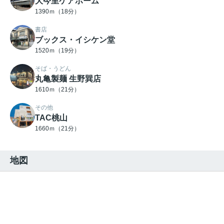
大今里ケアホーム
1390ｍ（18分）
書店
ブックス・イシケン堂
1520ｍ（19分）
そば・うどん
丸亀製麺 生野巽店
1610ｍ（21分）
その他
TAC桃山
1660ｍ（21分）
地図