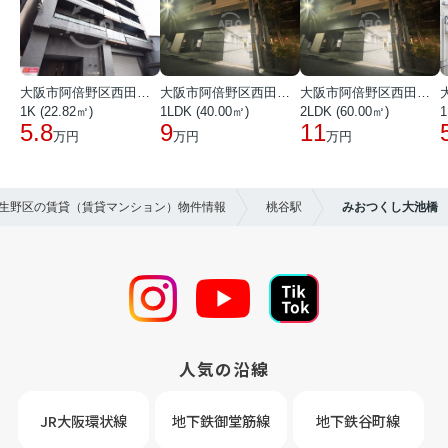
大阪市阿倍野区西田辺町１丁目
大阪市阿倍野区西田辺町１丁目
大阪市阿倍野区西田辺町１丁目
1K (22.82㎡)
1LDK (40.00㎡)
2LDK (60.00㎡)
1
5.8
9
11
万円
万円
万円
市生野区の賃貸（賃貸マンション）物件情報
桃谷駅
みおつくし大池橋
人気の沿線
JR大阪環状線
地下鉄御堂筋線
地下鉄谷町線