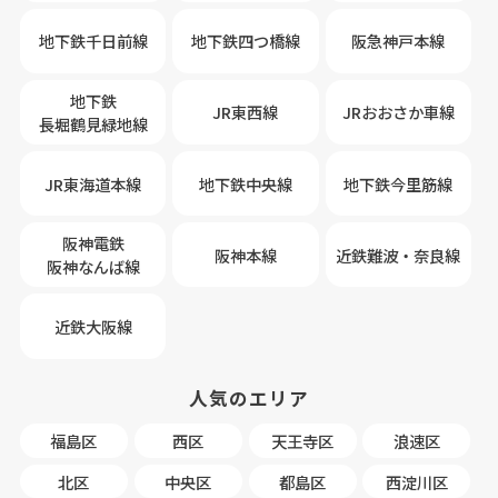
地下鉄千日前線
地下鉄四つ橋線
阪急神戸本線
地下鉄
JR東西線
JRおおさか車線
長堀鶴見緑地線
JR東海道本線
地下鉄中央線
地下鉄今里筋線
阪神電鉄
阪神本線
近鉄難波・奈良線
阪神なんば線
近鉄大阪線
人気のエリア
福島区
西区
天王寺区
浪速区
北区
中央区
都島区
西淀川区