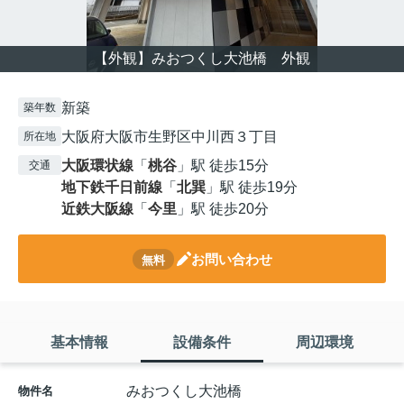
【外観】みおつくし大池橋 外観
新築
築年数
大阪府大阪市生野区中川西３丁目
所在地
大阪環状線
「
桃谷
」駅 徒歩15分
交通
地下鉄千日前線
「
北巽
」駅 徒歩19分
近鉄大阪線
「
今里
」駅 徒歩20分
お問い合わせ
無料
基本情報
設備条件
周辺環境
みおつくし大池橋
物件名