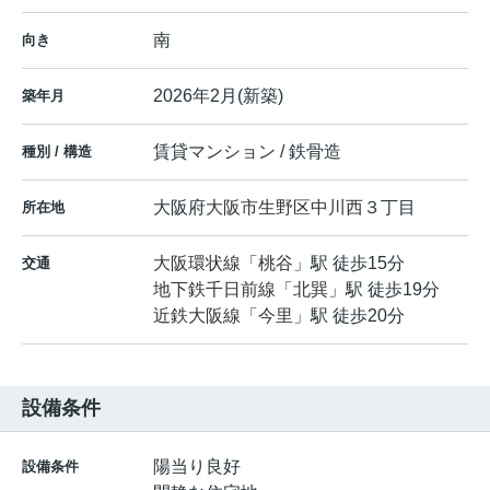
南
向き
2026年2月(新築)
築年月
賃貸マンション / 鉄骨造
種別 / 構造
大阪府
大阪市生野区
中川西
３丁目
所在地
大阪環状線
「
桃谷
」駅 徒歩15分
交通
地下鉄千日前線
「
北巽
」駅 徒歩19分
近鉄大阪線
「
今里
」駅 徒歩20分
設備条件
陽当り良好
設備条件