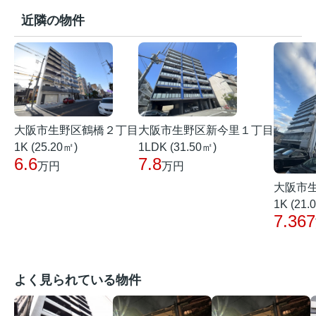
近隣の物件
大阪市生野区鶴橋２丁目
大阪市生野区新今里１丁目
1K (25.20㎡)
1LDK (31.50㎡)
6.6
7.8
万円
万円
大阪市
1K (21.
7.367
よく見られている物件