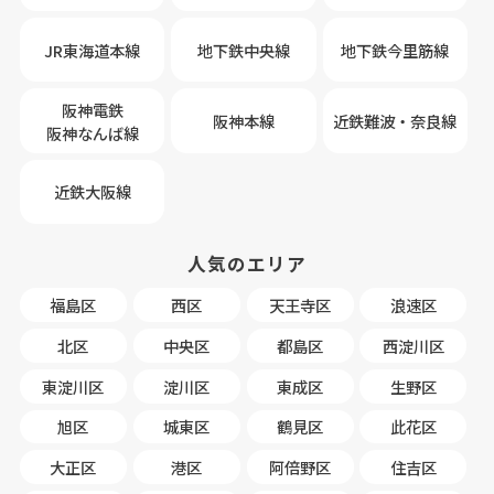
JR東海道本線
地下鉄中央線
地下鉄今里筋線
阪神電鉄
阪神本線
近鉄難波・奈良線
阪神なんば線
近鉄大阪線
人気のエリア
福島区
西区
天王寺区
浪速区
北区
中央区
都島区
西淀川区
東淀川区
淀川区
東成区
生野区
旭区
城東区
鶴見区
此花区
大正区
港区
阿倍野区
住吉区