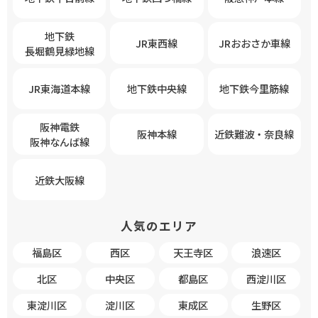
地下鉄
JR東西線
JRおおさか車線
長堀鶴見緑地線
JR東海道本線
地下鉄中央線
地下鉄今里筋線
阪神電鉄
阪神本線
近鉄難波・奈良線
阪神なんば線
近鉄大阪線
人気のエリア
福島区
西区
天王寺区
浪速区
北区
中央区
都島区
西淀川区
東淀川区
淀川区
東成区
生野区