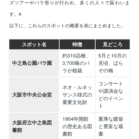
ズツアーやバラ祭りが行われ、多くの人々で賑わいま
す。
4
以下に、これらのスポットの概要を表にまとめました。
スポット名
特徴
見どころ
約310品種、
5月と10月の
中之島公園バラ園
3,700株のバ
見頃、ばら
ラが植栽
ぞの橋
コンサート
ネオ・ルネッ
や講演会な
大阪市中央公会堂
サンス様式の
どのイベン
重要文化財
ト
1904年開館
重厚な建築
大阪府立中之島図
の歴史ある図
と豊富な蔵
書館
書館
書