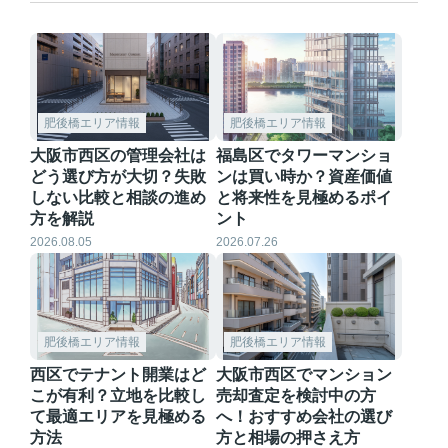
肥後橋エリア情報
肥後橋エリア情報
大阪市西区の管理会社は
福島区でタワーマンショ
どう選び方が大切？失敗
ンは買い時か？資産価値
しない比較と相談の進め
と将来性を見極めるポイ
方を解説
ント
2026.08.05
2026.07.26
肥後橋エリア情報
肥後橋エリア情報
西区でテナント開業はど
大阪市西区でマンション
こが有利？立地を比較し
売却査定を検討中の方
て最適エリアを見極める
へ！おすすめ会社の選び
方法
方と相場の押さえ方