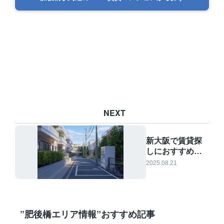
NEXT
新大阪で賃貸探
しにおすすめの
エリアは？住み
2025.08.21
やすさや特徴も
紹介
”肥後橋エリア情報”おすすめ記事