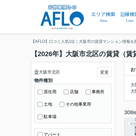
エリア検索
沿線検
Area
Line
【AFLO】口コミ人気1位｜大阪市の賃貸マンション情報を
【2026年】大阪市北区の賃貸（
お
大阪市北区
変更
物件種別
大
大
居住用
店舗
事務所
土地
その他事業用
308
駐車場
賃貸
アパート