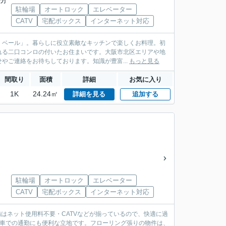
2分
駐輪場
オートロック
エレベーター
CATV
宅配ボックス
インターネット対応
・ベール」。暮らしに役立素敵なキッチンで楽しくお料理。初
れる二口コンロの付いたお住まいです。大阪市北区エリアや地
やご連絡をお待ちしております。知識が豊富...
もっと見る
間取り
面積
詳細
お気に入り
1K
24.24㎡
詳細を見る
追加する
駐輪場
オートロック
エレベーター
CATV
宅配ボックス
インターネット対応
はネット使用料不要・CATVなどが揃っているので、快適に過
電車での通勤にも便利な立地です。フローリング張りの物件は、