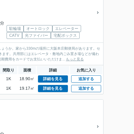
6分
駐輪場
オートロック
エレベーター
CATV
光ファイバー
宅配ボックス
ょうか。家から330mの場所に大阪本庄郵便局があります。セ
きます。共用部にはエレベータ・敷地内ごみ置き場などが備わ
費用をカードでお支払いいただけま...
もっと見る
間取り
面積
詳細
お気に入り
1K
18.90㎡
詳細を見る
追加する
1K
19.17㎡
詳細を見る
追加する