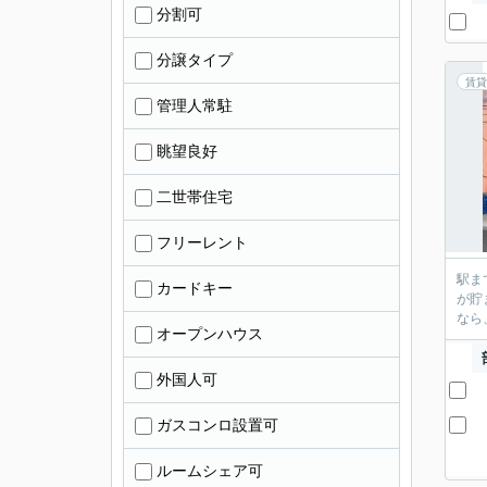
分割可
分譲タイプ
賃貸
管理人常駐
眺望良好
二世帯住宅
フリーレント
駅ま
カードキー
が貯
なら
オープンハウス
外国人可
ガスコンロ設置可
ルームシェア可