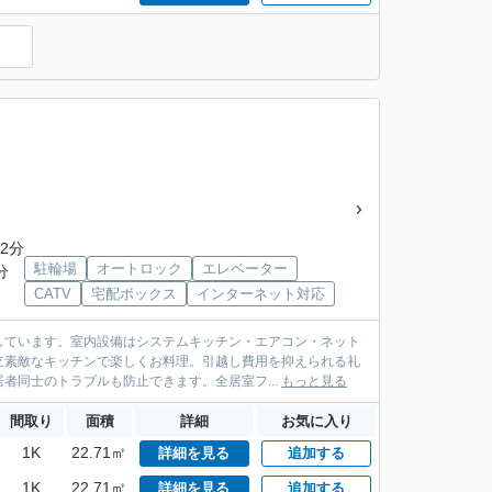
2分
駐輪場
オートロック
エレベーター
分
CATV
宅配ボックス
インターネット対応
しています。室内設備はシステムキッチン・エアコン・ネット
立素敵なキッチンで楽しくお料理。引越し費用を抑えられる礼
者同士のトラブルも防止できます。全居室フ...
もっと見る
間取り
面積
詳細
お気に入り
1K
22.71㎡
詳細を見る
追加する
1K
22.71㎡
詳細を見る
追加する