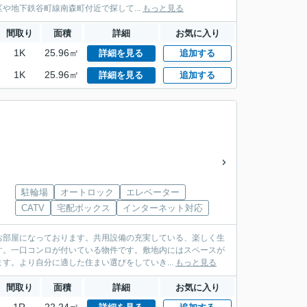
地下鉄谷町線南森町付近で探して...
もっと見る
間取り
面積
詳細
お気に入り
1K
25.96㎡
詳細を見る
追加する
1K
25.96㎡
詳細を見る
追加する
駐輪場
オートロック
エレベーター
CATV
宅配ボックス
インターネット対応
お部屋になっております。共用設備の充実している、楽しく生
す。一口コンロが付いている物件です。敷地内にはスペースが
す。より自分に適した住まい選びをしていき...
もっと見る
間取り
面積
詳細
お気に入り