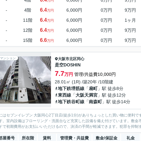
-
4階
6,000円
0万円
9万円
万円
6.4
-
4階
6,000円
0万円
9万円
万円
6.4
-
11階
6,000円
0万円
1ヶ月
万円
6.4
-
12階
6,000円
0万円
9万円
万円
6.6
-
15階
6,000円
0万円
9万円
万円
マンション
大阪市北区
同心
是空DOSHIN
7.7
万円
管理/共益費10,000円
28.01㎡ (1R) /築20年 /10階建
地下鉄堺筋線
「
扇町
」駅 徒歩8分
東西線
「
大阪天満宮
」駅 徒歩12分
地下鉄谷町線
「
南森町
」駅 徒歩14分
にはセブンイレブン 大阪同心2丁目店(徒歩1分)がありちょっとした買い物に便利
す。室内設備はフローリング・洗面台など充実した設備を備え付けています。敷金
ドで初期費用がお支払いいただけるので、決済の手間が軽減できます。犯罪を抑制する
部屋番号
所在階
賃料
管理費・共益費
敷金/保証金
礼金