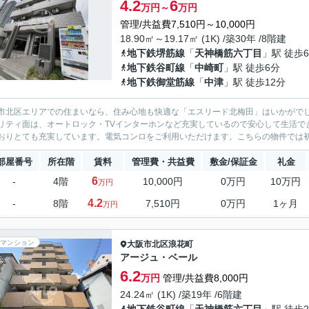
4.2
6
万円～
万円
管理/共益費7,510円～10,000円
18.90㎡～19.17㎡ (1K) /築30年 /8階建
地下鉄堺筋線
「
天神橋筋六丁目
」駅 徒歩
地下鉄谷町線
「
中崎町
」駅 徒歩6分
地下鉄御堂筋線
「
中津
」駅 徒歩12分
市北区エリアでの住まいなら、住み心地も快適な「エスリード北梅田」はいかがでし
リティ面は、オートロック・TVインターホンなど充実しているので安心して生活で
おりとても充実しています。電気コンロをご利用いただけます。こちらの物件では初期
部屋番号
所在階
賃料
管理費・共益費
敷金/保証金
礼金
6
-
4階
10,000円
0万円
10万円
万円
4.2
-
8階
7,510円
0万円
1ヶ月
万円
マンション
大阪市北区
浪花町
アージュ・ベール
6.2
万円
管理/共益費8,000円
24.24㎡ (1K) /築19年 /6階建