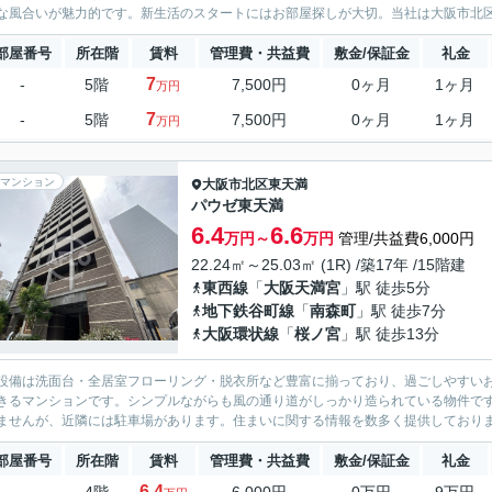
な風合いが魅力的です。新生活のスタートにはお部屋探しが大切。当社は大阪市北区や
部屋番号
所在階
賃料
管理費・共益費
敷金/保証金
礼金
7
-
5階
7,500円
0ヶ月
1ヶ月
万円
7
-
5階
7,500円
0ヶ月
1ヶ月
万円
マンション
大阪市北区
東天満
パウゼ東天満
6.4
6.6
万円～
万円
管理/共益費6,000円
22.24㎡～25.03㎡ (1R) /築17年 /15階建
東西線
「
大阪天満宮
」駅 徒歩5分
地下鉄谷町線
「
南森町
」駅 徒歩7分
大阪環状線
「
桜ノ宮
」駅 徒歩13分
設備は洗面台・全居室フローリング・脱衣所など豊富に揃っており、過ごしやすい
きるマンションです。シンプルながらも風の通り道がしっかり造られている物件で
ませんが、近隣には駐車場があります。住まいに関する情報を数多く提供しておりま
部屋番号
所在階
賃料
管理費・共益費
敷金/保証金
礼金
6.4