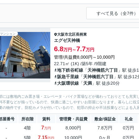
すべて見る（全7件）
マンション
大阪市北区
長柄東
エグゼ天神橋
6.8
7.7
万円～
万円
管理/共益費8,000円～10,000円
22.71㎡ (1K) /築5年 /9階建
地下鉄谷町線
「
天神橋筋六丁目
」駅 徒歩1
阪急千里線
「
天神橋筋六丁目
」駅 徒歩12
大阪環状線
「
天満
」駅 徒歩20分
部には敷地内ごみ置き場・エレベータ・バイク置場などが備わっておりとても充実
料不要などが揃っているので、快適に過ごしやすいお部屋になります。暮らしに役
要の物件です。防犯カメラが付いているので、犯罪の抑止や不法投棄などによる入居
部屋番号
所在階
賃料
管理費・共益費
敷金/保証金
礼金
7
-
4階
8,000円
7.8万円
0万円
万円
7.15
-
5階
10,000円
0ヶ月
0万円
万円