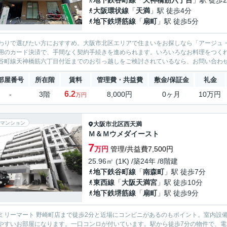
地下鉄谷町線
「
天神橋筋六丁目
」駅 徒歩
大阪環状線
「
天満
」駅 徒歩4分
地下鉄堺筋線
「
扇町
」駅 徒歩5分
わりで選びたい方におすすめ。大阪市北区エリアで住まいをお探しなら「アージュ
用のカード決済で、手間なく契約手続きを進められます。いろいろなお料理をつく
谷町線天神橋筋六丁目付近までのお引っ越しをご検討されているなら、お問い合わせ
部屋番号
所在階
賃料
管理費・共益費
敷金/保証金
礼金
6.2
-
3階
8,000円
0ヶ月
10万円
万円
マンション
大阪市北区
西天満
Ｍ＆Ｍウメダイースト
7
万円
管理/共益費7,500円
25.96㎡ (1K) /築24年 /8階建
地下鉄谷町線
「
南森町
」駅 徒歩7分
東西線
「
大阪天満宮
」駅 徒歩10分
地下鉄堺筋線
「
扇町
」駅 徒歩9分
ミリーマート 野崎町店まで徒歩2分と近場にコンビニがあるのもポイント。室内設備
やすいお部屋になります。一口コンロが付いています。駅から徒歩7分の物件で、