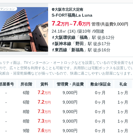
マンション
大阪市北区
大淀南
S-FORT福島La Luna
7.2
7.6
万円～
万円
管理/共益費9,000円
24.18㎡ (1K) /築10年 /9階建
大阪環状線
「
福島
」駅 徒歩12分
阪神本線
「
野田
」駅 徒歩17分
東西線
「
新福島
」駅 徒歩16分
ュリティ面は、TVインターホン・オートロックなどを設置しているので安全面でも
ので、広々と空間を利用することも可能です。共用部には宅配ボックスを設置して
化粧台・浴室乾燥機などが揃っているので、快適に過ごしやすいお部屋になります。
部屋番号
所在階
賃料
管理費・共益費
敷金/保証金
礼金
7.2
-
6階
9,000円
0ヶ月
1ヶ月
万円
7.2
-
6階
9,000円
0ヶ月
1ヶ月
万円
7.3
-
8階
9,000円
0ヶ月
1ヶ月
万円
7.3
-
8階
9,000円
0ヶ月
1ヶ月
万円
7.6
-
9階
9,000円
0ヶ月
1ヶ月
万円