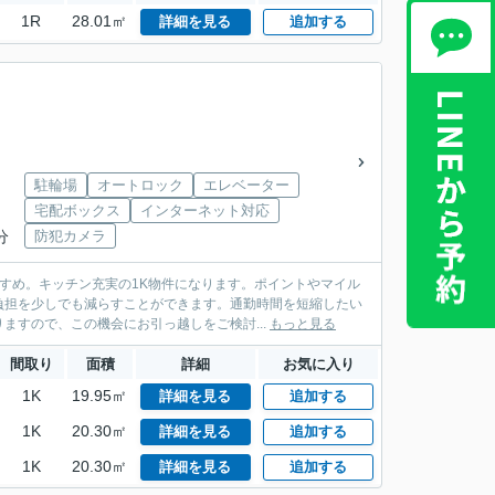
1R
28.01㎡
詳細を見る
追加する
駐輪場
オートロック
エレベーター
宅配ボックス
インターネット対応
分
防犯カメラ
すめ。キッチン充実の1K物件になります。ポイントやマイル
負担を少しでも減らすことができます。通勤時間を短縮したい
ますので、この機会にお引っ越しをご検討...
もっと見る
間取り
面積
詳細
お気に入り
1K
19.95㎡
詳細を見る
追加する
1K
20.30㎡
詳細を見る
追加する
1K
20.30㎡
詳細を見る
追加する