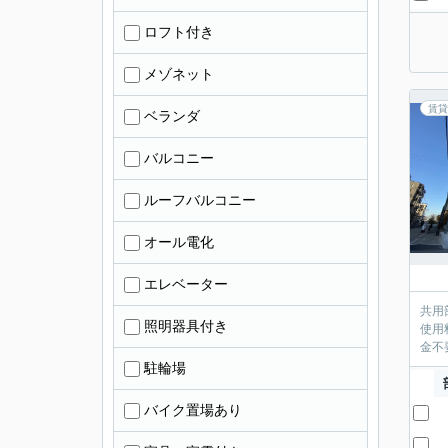
ロフト付き
メゾネット
賃貸
ベランダ
バルコニー
ルーフバルコニー
オール電化
エレベーター
共用
照明器具付き
使用
金不
駐輪場
バイク置場あり