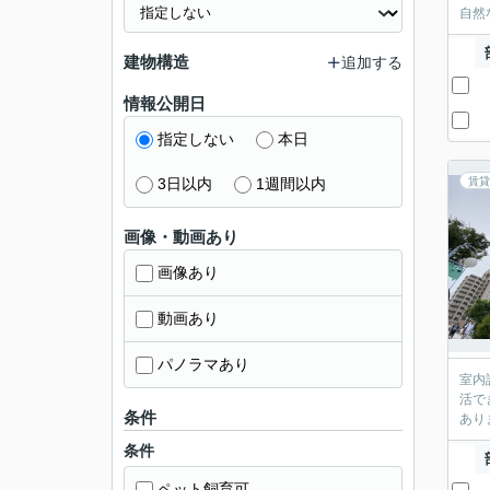
自然
建物構造
追加する
情報公開日
指定しない
本日
3日以内
1週間以内
賃貸
画像・動画あり
画像あり
動画あり
パノラマあり
室内
活で
条件
あり
条件
ペット飼育可