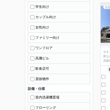
学生向け
賃貸
カップル向け
女性向け
ファミリー向け
ワンフロア
セキ
富な
高層ビル
洗面
飲食店可
居抜物件
設備・仕様
室内洗濯機置場
フローリング