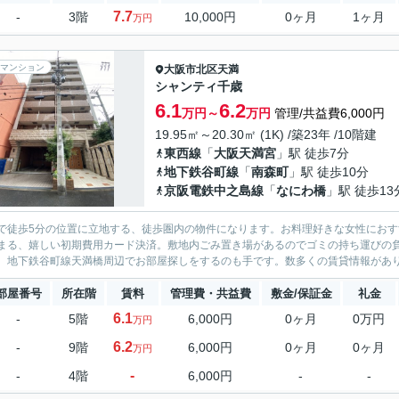
7.7
-
3階
10,000円
0ヶ月
1ヶ月
万円
マンション
大阪市北区
天満
シャンティ千歳
6.1
6.2
万円～
万円
管理/共益費6,000円
19.95㎡～20.30㎡ (1K) /築23年 /10階建
東西線
「
大阪天満宮
」駅 徒歩7分
地下鉄谷町線
「
南森町
」駅 徒歩10分
京阪電鉄中之島線
「
なにわ橋
」駅 徒歩13
で徒歩5分の位置に立地する、徒歩圏内の物件になります。お料理好きな女性におす
まる、嬉しい初期費用カード決済。敷地内ごみ置き場があるのでゴミの持ち運びの
、地下鉄谷町線天満橋周辺でお部屋探しをするのも手です。数多くの賃貸情報があり
部屋番号
所在階
賃料
管理費・共益費
敷金/保証金
礼金
6.1
-
5階
6,000円
0ヶ月
0万円
万円
6.2
-
9階
6,000円
0ヶ月
0ヶ月
万円
-
-
4階
6,000円
-
-