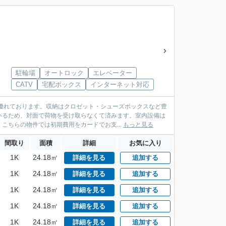
駐輪場
オートロック
エレベーター
CATV
宅配ボックス
インターネット対応
優れております。収納はクロゼット・シューズボックスなど豊
いるため、対面で荷物を受け取らなくて済みます。室内設備は
こちらの物件では初期費用をカードでお支...
もっと見る
間取り
面積
詳細
お気に入り
1K
24.18㎡
詳細を見る
追加する
1K
24.18㎡
詳細を見る
追加する
1K
24.18㎡
詳細を見る
追加する
1K
24.18㎡
詳細を見る
追加する
1K
24.18㎡
詳細を見る
追加する