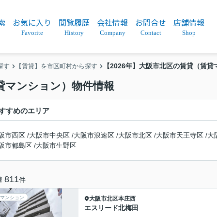
索
お気に入り
閲覧履歴
会社情報
お問合せ
店舗情報
Favorite
History
Company
Contact
Shop
【2026年】大阪市北区の賃貸（賃
探す
【賃貸】を市区町村から探す
賃貸マンション）物件情報
すすめのエリア
阪市西区
/
大阪市中央区
/
大阪市浪速区
/
大阪市北区
/
大阪市天王寺区
/
大
阪市都島区
/
大阪市生野区
811
棟
件
マンション
大阪市北区
本庄西
エスリード北梅田