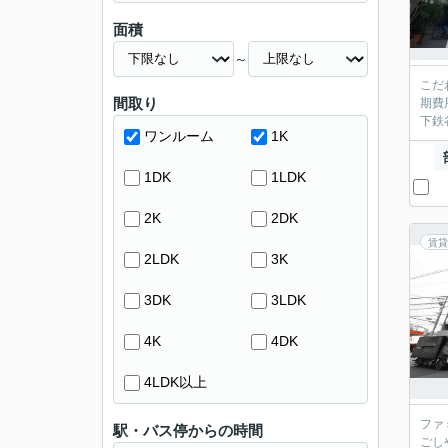
面積
～
こだ
間取り
期費
下鉄
ワンルーム
1K
1DK
1LDK
2K
2DK
賃貸
2LDK
3K
3DK
3LDK
4K
4DK
4LDK以上
ファ
駅・バス停からの時間
ごし