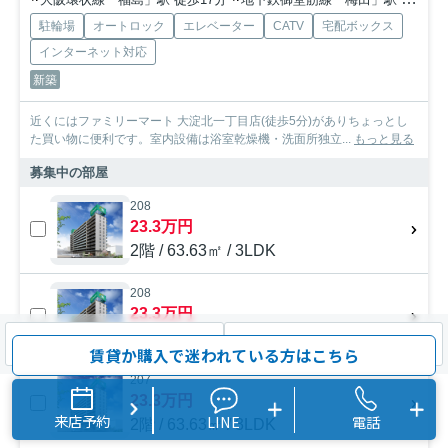
駐輪場
オートロック
エレベーター
CATV
宅配ボックス
インターネット対応
新築
近くにはファミリーマート 大淀北一丁目店(徒歩5分)がありちょっとし
た買い物に便利です。室内設備は浴室乾燥機・洗面所独立...
もっと見る
募集中の部屋
208
23.3万円
2階 / 63.63㎡ / 3LDK
208
23.3万円
2階 / 63.63㎡ / 3LDK
検索条件を変更
まとめてお問い合わせ
賃貸か購入で迷われている方はこちら
207
23.3万円
来店予約
LINE
電話
2階 / 63.63㎡ / 3LDK