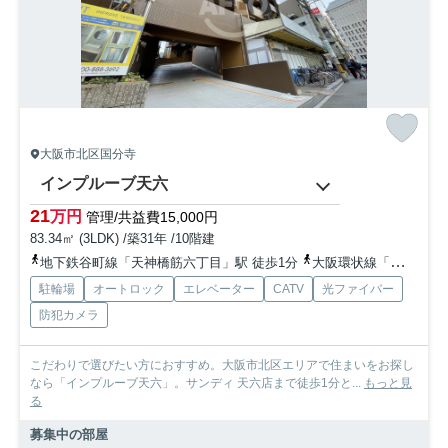
大阪市北区国分寺
インプルーブ天六
21
万円
管理/共益費15,000円
83.34㎡ (3LDK) /築31年 /10階建
地下鉄谷町線「天神橋筋六丁目」駅 徒歩1分
大阪環状線「天満」駅 徒歩9分
駐輪場
オートロック
エレベーター
CATV
光ファイバー
防犯カメラ
こだわりで選びたい方におすすめ。大阪市北区エリアで住まいをお探し
なら「インプルーブ天六」。サンディ 天六店まで徒歩1分と...
もっと見
る
募集中の部屋