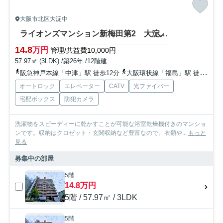
大阪市北区大淀中
ライオンズマンション新梅田第2 大淀小学校
14.8
万円
管理/共益費10,000円
57.97㎡ (3LDK) /築26年 /12階建
阪急神戸本線「中津」駅 徒歩12分
大阪環状線「福島」駅 徒歩15分
オートロック
エレベーター
CATV
光ファイバー
宅配ボックス
防犯カメラ
洗濯物をスピーディーに乾かすことが可能な浴室乾燥機付きのマンショ
ンです。収納はクロゼット・玄関収納など豊富なので、衣類や...
もっと
見る
募集中の部屋
5階
14.8万円
5階 / 57.97㎡ / 3LDK
5階