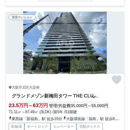
賃貸マンション
大阪市北区大淀南
グランドメゾン新梅田タワー THE CLUB RESIDENCE
23.5
63
万円～
万円
管理/共益費35,000円～55,000円
71.11㎡～87.49㎡ (3LDK) /築5年 /51階建
東西線「新福島」駅 徒歩10分
大阪環状線「福島」駅 徒歩8分
大阪
駐輪場
オートロック
エレベーター
宅配ボックス