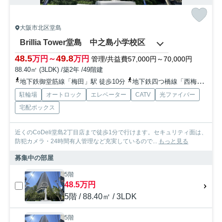
大阪市北区堂島
Brillia Tower堂島 中之島小学校区
48.5
49.8
万円～
万円
管理/共益費57,000円～70,000円
88.40㎡ (3LDK) /築2年 /49階建
地下鉄御堂筋線「梅田」駅 徒歩10分
地下鉄四つ橋線「西梅田」駅 徒歩7分
駐輪場
オートロック
エレベーター
CATV
光ファイバー
宅配ボックス
近くのCoDeli堂島2丁目店まで徒歩1分で行けます。セキュリティ面は、
防犯カメラ・24時間有人管理など充実しているので...
もっと見る
募集中の部屋
5階
48.5万円
5階 / 88.40㎡ / 3LDK
5階