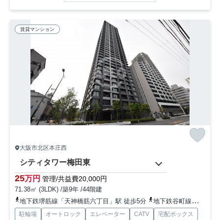
賃貸マンション
大阪市北区本庄西
シティタワー梅田東
25
万円
管理/共益費20,000円
71.38㎡ (3LDK) /築9年 /44階建
地下鉄堺筋線「天神橋筋六丁目」駅 徒歩5分
地下鉄谷町線「中崎町」駅 徒歩7分
駐輪場
オートロック
エレベーター
CATV
宅配ボックス