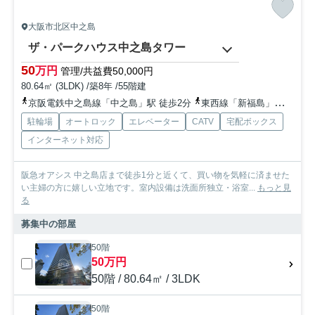
大阪市北区中之島
ザ・パークハウス中之島タワー
50
万円
管理/共益費50,000円
80.64㎡ (3LDK) /築8年 /55階建
京阪電鉄中之島線「中之島」駅 徒歩2分
東西線「新福島」駅 徒歩10分
駐輪場
オートロック
エレベーター
CATV
宅配ボックス
インターネット対応
阪急オアシス 中之島店まで徒歩1分と近くて、買い物を気軽に済ませた
い主婦の方に嬉しい立地です。室内設備は洗面所独立・浴室...
もっと見
る
募集中の部屋
50階
50万円
50階 / 80.64㎡ / 3LDK
50階