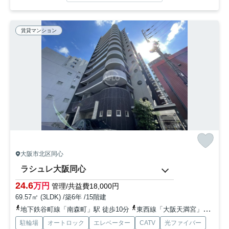
賃貸マンション
大阪市北区同心
ラシュレ大阪同心
24.6
万円
管理/共益費18,000円
69.57㎡ (3LDK) /築6年 /15階建
地下鉄谷町線「南森町」駅 徒歩10分
東西線「大阪天満宮」駅 徒歩9分
駐輪場
オートロック
エレベーター
CATV
光ファイバー