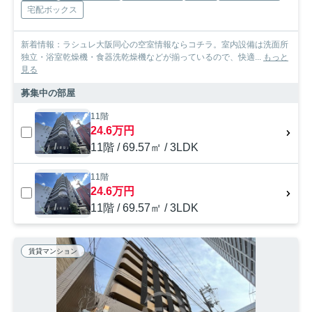
宅配ボックス
新着情報：ラシュレ大阪同心の空室情報ならコチラ。室内設備は洗面所
独立・浴室乾燥機・食器洗乾燥機などが揃っているので、快適...
もっと
見る
募集中の部屋
11階
24.6万円
11階 / 69.57㎡ / 3LDK
11階
24.6万円
11階 / 69.57㎡ / 3LDK
賃貸マンション