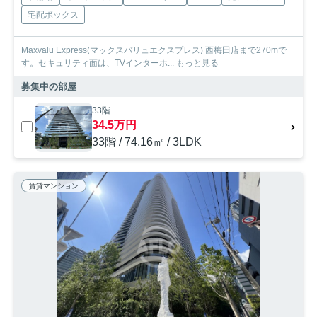
宅配ボックス
Maxvalu Express(マックスバリュエクスプレス) 西梅田店まで270mで
す。セキュリティ面は、TVインターホ...
もっと見る
募集中の部屋
33階
34.5万円
33階 / 74.16㎡ / 3LDK
賃貸マンション