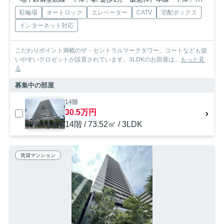
駐輪場
オートロック
エレベーター
CATV
宅配ボックス
インターネット対応
こだわりポイント満載のザ・セントラルマークタワー。コートなども扱
いやすいクロゼットが設置されています。3LDKのお部屋は...
もっと見
る
募集中の部屋
14階
30.5万円
14階 / 73.52㎡ / 3LDK
賃貸マンション