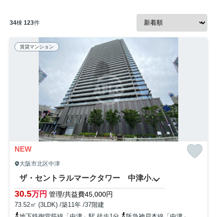
34
棟
123
件
賃貸マンション
NEW
大阪市北区中津
ザ・セントラルマークタワー 中津小学校区
30.5
万円
管理/共益費45,000円
73.52㎡ (3LDK) /築11年 /37階建
地下鉄御堂筋線「中津」駅 徒歩1分
阪急神戸本線「中津」駅 徒歩5分