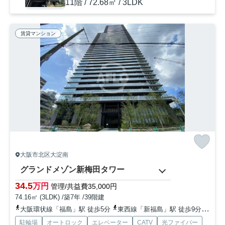
11階 / 72.68㎡ / 3LDK
賃貸マンション
大阪市北区大淀南
グランドメゾン新梅田タワー
34.5
万円
管理/共益費35,000円
74.16㎡ (3LDK) /築7年 /39階建
大阪環状線「福島」駅 徒歩5分
東西線「新福島」駅 徒歩9分
京阪
駐輪場
オートロック
エレベーター
CATV
光ファイバー