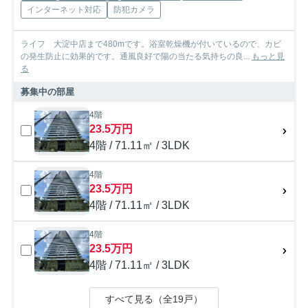
インターネット対応
防犯カメラ
ライフ 大淀中店まで480mです。浴室乾燥機が付いているので、カビ
の発生防止に効果的です。通風良好で陽の当たる気持ちの良...
もっと見
る
募集中の部屋
4階
23.5万円
4階 / 71.11㎡ / 3LDK
4階
23.5万円
4階 / 71.11㎡ / 3LDK
4階
23.5万円
4階 / 71.11㎡ / 3LDK
すべて見る（全19戸）