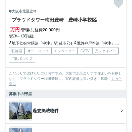
大阪市北区豊崎
プラウドタワー梅田豊崎 豊崎小学校区
-万円
管理/共益費20,000円
/築3年 /28階建
地下鉄御堂筋線「中津」駅 徒歩7分
阪急神戸本線「中津」駅 徒歩13分
駐輪場
オートロック
エレベーター
CATV
光ファイバー
宅配ボックス
こだわりで選びたい方におすすめ。大阪市北区エリアで住まいをお探し
なら「プラウドタワー梅田豊崎」。室内設備は追い焚き・床暖...
もっと
見る
募集中の部屋
過去掲載物件