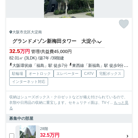
大阪市北区大淀南
グランドメゾン新梅田タワー 大淀小学校区
32.5
万円
管理/共益費45,000円
82.01㎡ (3LDK) /築7年 /39階建
大阪環状線「福島」駅 徒歩7分
東西線「新福島」駅 徒歩9分
東海
駐輪場
オートロック
エレベーター
CATV
宅配ボックス
インターネット対応
収納はシューズボックス・クロゼットなどが備え付けられているので、
衣類や日用品の収納に重宝します。セキュリティ面は、TVイ...
もっと見
る
募集中の部屋
28階
32.5万円