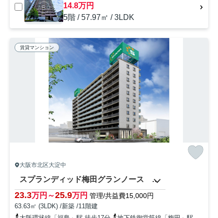
14.8万円
5階 / 57.97㎡ / 3LDK
賃貸マンション
大阪市北区大淀中
スプランディッド梅田グランノース 大淀小学校
23.3
25.9
万円～
万円
管理/共益費15,000円
63.63㎡ (3LDK) /新築 /11階建
大阪環状線「福島」駅 徒歩17分
地下鉄御堂筋線「梅田」駅 徒歩20分