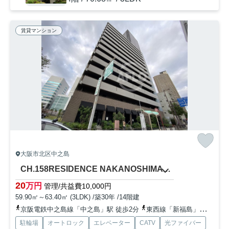
賃貸マンション
大阪市北区中之島
CH.158RESIDENCE NAKANOSHIMA 中之島小学校区
20
万円
管理/共益費10,000円
59.90㎡～63.40㎡ (3LDK) /築30年 /14階建
京阪電鉄中之島線「中之島」駅 徒歩2分
東西線「新福島」駅 徒歩10分
駐輪場
オートロック
エレベーター
CATV
光ファイバー