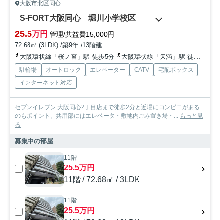
大阪市北区同心
S-FORT大阪同心 堀川小学校区
25.5
万円
管理/共益費15,000円
72.68㎡ (3LDK) /築9年 /13階建
大阪環状線「桜ノ宮」駅 徒歩5分
大阪環状線「天満」駅 徒歩8分
駐輪場
オートロック
エレベーター
CATV
宅配ボックス
インターネット対応
セブンイレブン 大阪同心2丁目店まで徒歩2分と近場にコンビニがある
のもポイント。共用部にはエレベータ・敷地内ごみ置き場・...
もっと見
る
募集中の部屋
11階
25.5万円
11階 / 72.68㎡ / 3LDK
11階
25.5万円