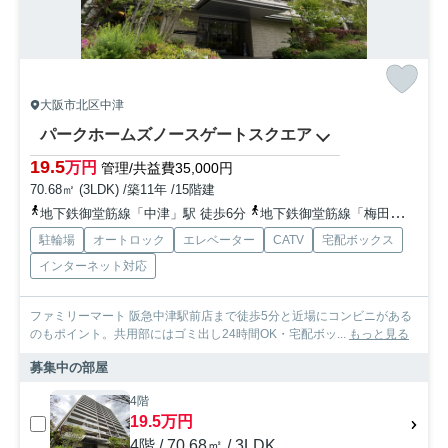
大阪市北区中津
パークホームズノースゲートスクエア
19.5
万円
管理/共益費35,000円
70.68㎡ (3LDK) /築11年 /15階建
地下鉄御堂筋線「中津」駅 徒歩6分
地下鉄御堂筋線「梅田」駅 徒歩15分
駐輪場
オートロック
エレベーター
CATV
宅配ボックス
インターネット対応
ファミリーマート 阪急中津駅前店まで徒歩5分と近場にコンビニがある
のもポイント。共用部にはゴミ出し24時間OK・宅配ボッ...
もっと見る
募集中の部屋
4階
19.5万円
4階 / 70.68㎡ / 3LDK