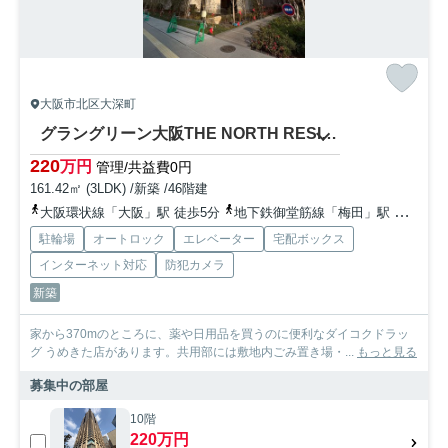
大阪市北区大深町
グラングリーン大阪THE NORTH RESIDENCE 扇町小学校
220
万円
管理/共益費0円
161.42㎡ (3LDK) /新築 /46階建
大阪環状線「大阪」駅 徒歩5分
地下鉄御堂筋線「梅田」駅 徒歩9分
駐輪場
オートロック
エレベーター
宅配ボックス
インターネット対応
防犯カメラ
新築
家から370mのところに、薬や日用品を買うのに便利なダイコクドラッ
グ うめきた店があります。共用部には敷地内ごみ置き場・...
もっと見る
募集中の部屋
10階
220万円