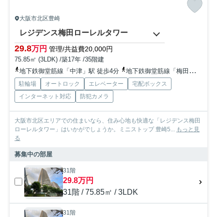
大阪市北区豊崎
レジデンス梅田ローレルタワー
29.8
万円
管理/共益費20,000円
75.85㎡ (3LDK) /築17年 /35階建
地下鉄御堂筋線「中津」駅 徒歩4分
地下鉄御堂筋線「梅田」駅 徒歩15分
駐輪場
オートロック
エレベーター
宅配ボックス
インターネット対応
防犯カメラ
大阪市北区エリアでの住まいなら、住み心地も快適な「レジデンス梅田
ローレルタワー」はいかがでしょうか。ミニストップ 豊崎5...
もっと見
る
募集中の部屋
31階
29.8万円
31階 / 75.85㎡ / 3LDK
31階