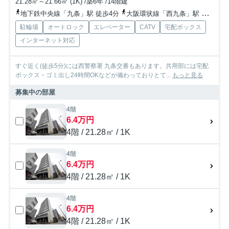
21.28㎡～21.66㎡ (1K) /築6年 /14階建
地下鉄中央線「九条」駅 徒歩4分
大阪環状線「西九条」駅 徒歩10分
駐輪場
オートロック
エレベーター
CATV
宅配ボックス
インターネット対応
すぐ近く(徒歩5分)には西警察署 九条交番もあります。共用部には宅配
ボックス・ゴミ出し24時間OKなどが備わっておりとて...
もっと見る
募集中の部屋
4階
6.4万円
4階 / 21.28㎡ / 1K
4階
6.4万円
4階 / 21.28㎡ / 1K
4階
6.4万円
4階 / 21.28㎡ / 1K