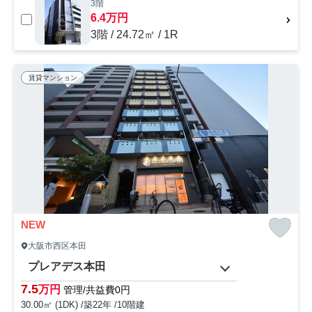
3階
6.4万円
3階 / 24.72㎡ / 1R
賃貸マンション
NEW
大阪市西区本田
プレアデス本田
7.5
万円
管理/共益費0円
30.00㎡ (1DK) /築22年 /10階建