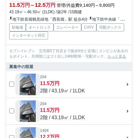
11.5
12.5
万円～
万円
管理/共益費9,140円～9,800円
43.19㎡～46.50㎡ (1LDK) /築2年 /15階建
地下鉄長堀鶴見緑地「西長堀」駅 徒歩4分
地下鉄中央線「阿波座」駅 徒歩8分
駐輪場
オートロック
エレベーター
CATV
宅配ボックス
インターネット対応
セブンイレブン 立売堀5丁目店まで徒歩6分と近場にコンビニがあるの
もポイント。共用部にはゴミ出し24時間OK・宅配ボック...
もっと見る
募集中の部屋
204
11.5万円
2階 / 43.19㎡ / 1LDK
204
11.5万円
2階 / 43.19㎡ / 1LDK
1404
12.2万円