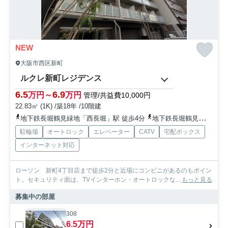
NEW
大阪市西区新町
ルクレ新町レジデンス
6.5
6.9
万円～
万円
管理/共益費10,000円
22.83㎡ (1K) /築18年 /10階建
地下鉄長堀鶴見緑地「西長堀」駅 徒歩4分
地下鉄長堀鶴見緑地「西大橋」駅 徒歩10分
駐輪場
オートロック
エレベーター
CATV
宅配ボックス
インターネット対応
ローソン 新町4丁目店まで徒歩2分と近場にコンビニがあるのもポイン
ト。セキュリティ面は、TVインターホン・オートロックな...
もっと見る
募集中の部屋
308
6.5万円