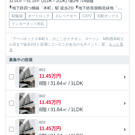
31.01㎡～51.15㎡ (1LDK～2LDK) /築2年 /14階建
地下鉄四つ橋線「本町」駅 徒歩2分
地下鉄長堀鶴見緑地「西大橋」駅 徒歩12分
駐輪場
オートロック
エレベーター
CATV
宅配ボックス
インターネット対応
「アーバネックス本町Ⅱ」のここがイチオシ。ローソン MID西本町ビ
ル店まで徒歩2分と近場にコンビニがあるのもポイント。室...
もっと見
る
募集中の部屋
802
11.45万円
8階 / 31.64㎡ / 1LDK
802
11.45万円
8階 / 31.64㎡ / 1LDK
802
11.45万円