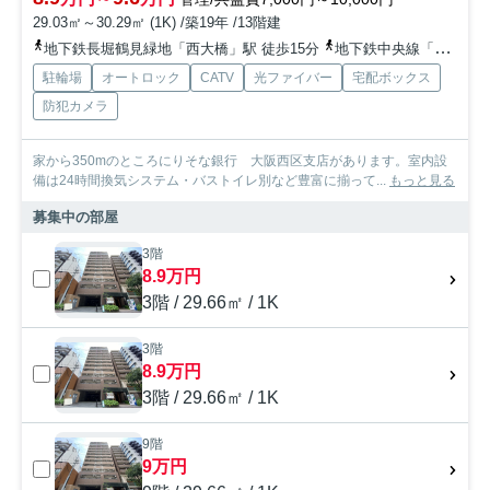
29.03㎡～30.29㎡ (1K) /築19年 /13階建
地下鉄長堀鶴見緑地「西大橋」駅 徒歩15分
地下鉄中央線「阿波座」駅 徒歩2分
駐輪場
オートロック
CATV
光ファイバー
宅配ボックス
防犯カメラ
家から350mのところにりそな銀行 大阪西区支店があります。室内設
備は24時間換気システム・バストイレ別など豊富に揃って...
もっと見る
募集中の部屋
3階
8.9万円
3階 / 29.66㎡ / 1K
3階
8.9万円
3階 / 29.66㎡ / 1K
9階
9万円