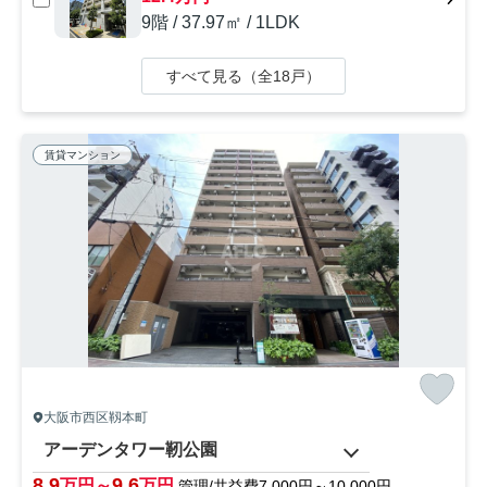
9階 / 37.97㎡ / 1LDK
すべて見る（全18戸）
賃貸マンション
大阪市西区靱本町
アーデンタワー靭公園
8.9
9.6
万円～
万円
管理/共益費7,000円～10,000円