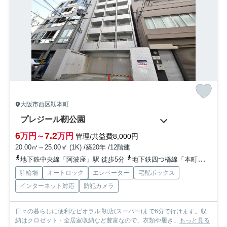
大阪市西区靱本町
プレジール靭公園
6
7.2
万円～
万円
管理/共益費8,000円
20.00㎡～25.00㎡ (1K) /築20年 /12階建
地下鉄中央線「阿波座」駅 徒歩5分
地下鉄四つ橋線「本町」駅 徒歩6分
駐輪場
オートロック
エレベーター
宅配ボックス
インターネット対応
防犯カメラ
日々の暮らしに便利なビオラル 靭店(スーパー)まで6分で行けます。収
納はクロゼット・全居室収納など豊富なので、衣類や履き...
もっと見る