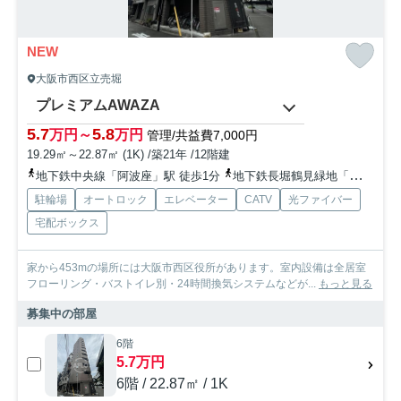
NEW
大阪市西区立売堀
プレミアムAWAZA
5.7
5.8
万円～
万円
管理/共益費7,000円
19.29㎡～22.87㎡ (1K) /築21年 /12階建
地下鉄中央線「阿波座」駅 徒歩1分
地下鉄長堀鶴見緑地「西長堀」駅 徒歩6分
駐輪場
オートロック
エレベーター
CATV
光ファイバー
宅配ボックス
家から453mの場所には大阪市西区役所があります。室内設備は全居室
フローリング・バストイレ別・24時間換気システムなどが...
もっと見る
募集中の部屋
6階
5.7万円
6階 / 22.87㎡ / 1K