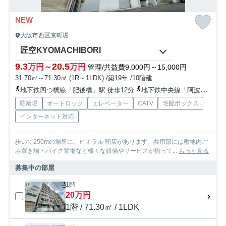
NEW
大阪市西区京町堀
匠空KYOMACHIBORI
9.3
20.5
万円～
万円
管理/共益費9,000円～15,000円
31.70㎡～71.30㎡ (1R～1LDK) /築19年 /10階建
地下鉄四つ橋線「肥後橋」駅 徒歩12分
地下鉄中央線「阿波座」駅 徒歩5分
駐輪場
オートロック
エレベーター
CATV
宅配ボックス
インターネット対応
歩いて250mの場所に、ビオラル 靭店があります。共用部には敷地内ご
み置き場・バイク置場など様々な設備やサービスが揃って...
もっと見る
募集中の部屋
1階
20万円
1階 / 71.30㎡ / 1LDK