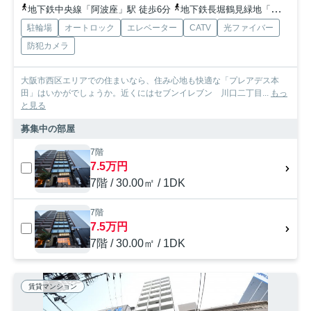
地下鉄中央線「阿波座」駅 徒歩6分
地下鉄長堀鶴見緑地「西長堀」駅 徒歩10分
駐輪場
オートロック
エレベーター
CATV
光ファイバー
防犯カメラ
大阪市西区エリアでの住まいなら、住み心地も快適な「プレアデス本
田」はいかがでしょうか。近くにはセブンイレブン 川口二丁目...
もっ
と見る
募集中の部屋
7階
7.5万円
7階 / 30.00㎡ / 1DK
7階
7.5万円
7階 / 30.00㎡ / 1DK
賃貸マンション