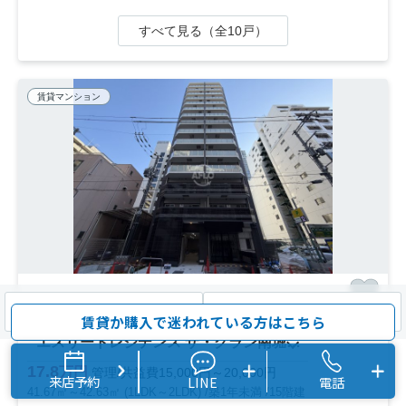
すべて見る（全10戸）
賃貸マンション
検索条件を変更
まとめてお問い合わせ
大阪市西区南堀江
賃貸か購入で迷われている方はこちら
エスリードレジデンス ザ・グラン南堀江 日吉小学校区
17.8
万円
管理/共益費15,000円～20,000円
来店予約
LINE
電話
41.67㎡～42.63㎡ (1LDK～2LDK) /築1年未満 /15階建