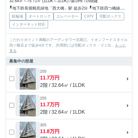
32.64㎡～75.71㎡ (1LDK～2LDK) /築19年 /15階建
地下鉄長堀鶴見緑地「西大橋」駅 徒歩2分
地下鉄四つ橋線「四ツ橋」駅 徒歩4分
駐輪場
オートロック
エレベーター
CATV
宅配ボックス
インターネット対応
こだわりポイント満載のアーデンタワー北堀江。イオンフードスタイル
四ツ橋店まで徒歩4分です。共用部には宅配ボックス・ゴミ出...
もっと
見る
募集中の部屋
205
11.7万円
2階 / 32.64㎡ / 1LDK
205
11.7万円
2階 / 32.64㎡ / 1LDK
305
11.8万円