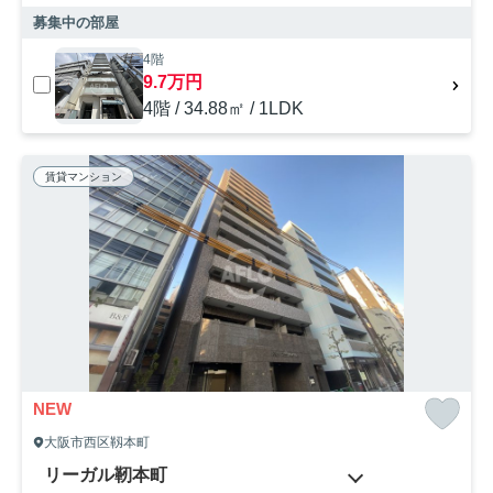
募集中の部屋
4階
9.7万円
4階 / 34.88㎡ / 1LDK
賃貸マンション
NEW
大阪市西区靱本町
リーガル靭本町