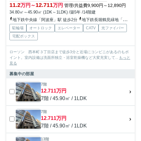
11.2
12.711
万円～
万円
管理/共益費9,900円～12,890円
34.80㎡～45.90㎡ (1DK～1LDK) /築5年 /14階建
地下鉄中央線「阿波座」駅 徒歩2分
地下鉄長堀鶴見緑地「西長堀」駅 徒歩11分
駐輪場
オートロック
エレベーター
CATV
光ファイバー
宅配ボックス
ローソン 西本町３丁目店まで徒歩3分と近場にコンビニがあるのもポ
イント。室内設備は洗面所独立・浴室乾燥機など大変充実して...
もっと
見る
募集中の部屋
7階
12.711万円
7階 / 45.90㎡ / 1LDK
7階
12.711万円
7階 / 45.90㎡ / 1LDK
13階