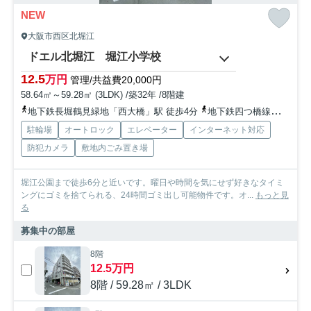
NEW
大阪市西区北堀江
ドエル北堀江 堀江小学校
12.5
万円
管理/共益費20,000円
58.64㎡～59.28㎡ (3LDK) /築32年 /8階建
地下鉄長堀鶴見緑地「西大橋」駅 徒歩4分
地下鉄四つ橋線「四ツ橋」駅 徒歩8分
駐輪場
オートロック
エレベーター
インターネット対応
防犯カメラ
敷地内ごみ置き場
堀江公園まで徒歩6分と近いです。曜日や時間を気にせず好きなタイミ
ングにゴミを捨てられる、24時間ゴミ出し可能物件です。オ...
もっと見
る
募集中の部屋
8階
12.5万円
8階 / 59.28㎡ / 3LDK