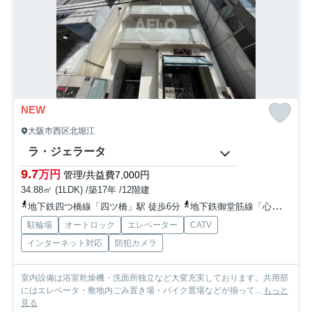
NEW
大阪市西区北堀江
ラ・ジェラータ
9.7
万円
管理/共益費7,000円
34.88㎡ (1LDK) /築17年 /12階建
地下鉄四つ橋線「四ツ橋」駅 徒歩6分
地下鉄御堂筋線「心斎橋」駅 徒歩8分
駐輪場
オートロック
エレベーター
CATV
インターネット対応
防犯カメラ
室内設備は浴室乾燥機・洗面所独立など大変充実しております。共用部
にはエレベータ・敷地内ごみ置き場・バイク置場などが揃って...
もっと
見る