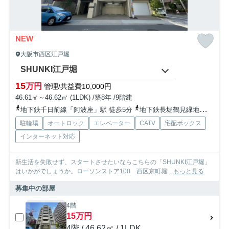
NEW
大阪市西区江戸堀
SHUNKI江戸堀
15
万円
管理/共益費10,000円
46.61㎡～46.62㎡ (1LDK) /築8年 /9階建
地下鉄千日前線「阿波座」駅 徒歩5分
地下鉄長堀鶴見緑地「西長堀」駅 徒歩15分
駐輪場
オートロック
エレベーター
CATV
宅配ボックス
インターネット対応
新生活を失敗せず、スタートさせたいならこちらの「SHUNKI江戸堀」
はいかがでしょうか。ローソンストア100 西区京町堀...
もっと見る
募集中の部屋
4階
15万円
4階 / 46.62㎡ / 1LDK