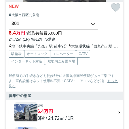
NEW
大阪市西区九条南
301
6.4
万円
管理/共益費5,000円
24.72㎡ (1R) /築12年 /5階建
地下鉄中央線「九条」駅 徒歩9分
大阪環状線「西九条」駅 徒歩12分
駐輪場
オートロック
エレベーター
CATV
インターネット対応
敷地内ごみ置き場
郵便局での手続きなども徒歩3分に大阪九条南郵便局があって楽です
よ。室内設備はネット使用料不要・CATV・エアコンなどが揃...
もっと
見る
募集中の部屋
3階
6.4万円
3階 / 24.72㎡ / 1R