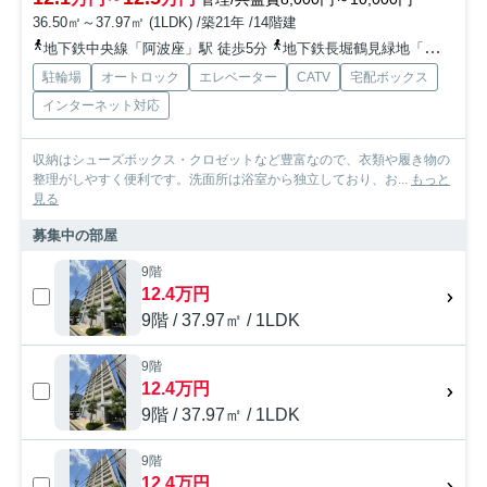
36.50㎡～37.97㎡ (1LDK) /築21年 /14階建
地下鉄中央線「阿波座」駅 徒歩5分
地下鉄長堀鶴見緑地「西長堀」駅 徒歩7分
駐輪場
オートロック
エレベーター
CATV
宅配ボックス
インターネット対応
収納はシューズボックス・クロゼットなど豊富なので、衣類や履き物の
整理がしやすく便利です。洗面所は浴室から独立しており、お...
もっと
見る
募集中の部屋
9階
12.4万円
9階 / 37.97㎡ / 1LDK
9階
12.4万円
9階 / 37.97㎡ / 1LDK
9階
12.4万円