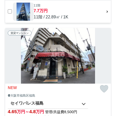
11階
7.7万円
11階 / 22.89㎡ / 1K
賃貸マンション
NEW
大阪市福島区福島
セイワパレス福島
4.65
4.8
万円～
万円
管理/共益費8,500円