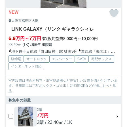
NEW
大阪市福島区大開
LINK GALAXY（リンク ギャラクシィ）
6.9
7
万円～
万円
管理/共益費8,000円～10,000円
23.40㎡ (1K) /築6年 /9階建
地下鉄千日前線「野田阪神」駅 徒歩9分
東西線「海老江」駅 徒歩10分
駐輪場
オートロック
エレベーター
CATV
宅配ボックス
インターネット対応
室内設備は洗面所独立・浴室乾燥機など充実した設備を備え付けていま
す。共用部には宅配ボックス・ゴミ出し24時間OKなどが揃...
もっと見
る
募集中の部屋
2階
7万円
2階 / 23.40㎡ / 1K