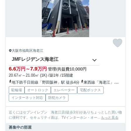
大阪市福島区海老江
JMFレジデンス海老江
6.6
7.9
万円～
万円
管理/共益費10,000円
20.67㎡～21.00㎡ (1K) /築1年 /15階建
地下鉄千日前線「野田阪神」駅 徒歩4分
東西線「海老江」駅 徒歩2分
駐輪場
オートロック
エレベーター
宅配ボックス
インターネット対応
防犯カメラ
近くにはセブンイレブン 海老江店(徒歩3分)がありちょっとした買い物
に便利です。セキュリティ面は、TVインターホン・オー...
もっと見る
募集中の部屋