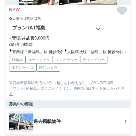
NEW
大阪市福島区福島
ブランTAT福島
-
管理/共益費9,000円
/築7年 /9階建
東西線「新福島」駅 徒歩3分
大阪環状線「福島」駅 徒歩5分
地下
駐輪場
オートロック
エレベーター
光ファイバー
宅配ボックス
防犯カメラ
東西線新福島駅周辺への引っ越しをお考えなら「ブランTAT福島」。
「ブランTAT福島」のここがイチオシ。室内設備はネット使...
もっと見
る
募集中の部屋
過去掲載物件