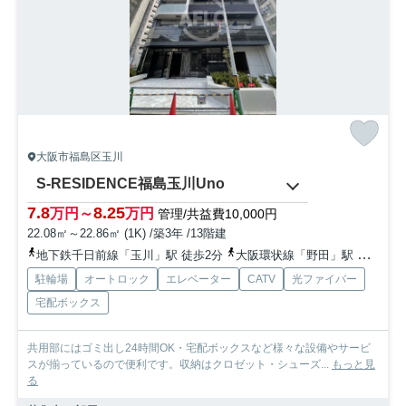
大阪市福島区玉川
S-RESIDENCE福島玉川Uno
7.8
8.25
万円～
万円
管理/共益費10,000円
22.08㎡～22.86㎡ (1K) /築3年 /13階建
地下鉄千日前線「玉川」駅 徒歩2分
大阪環状線「野田」駅 徒歩4分
駐輪場
オートロック
エレベーター
CATV
光ファイバー
宅配ボックス
共用部にはゴミ出し24時間OK・宅配ボックスなど様々な設備やサービ
スが揃っているので便利です。収納はクロゼット・シューズ...
もっと見
る