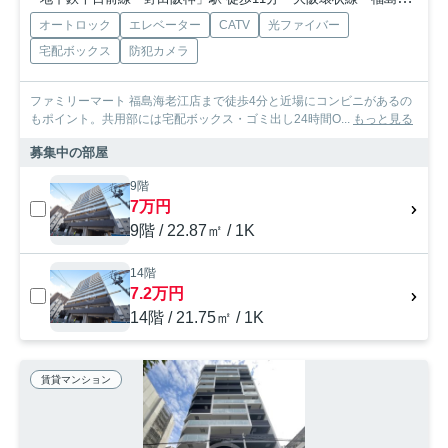
オートロック
エレベーター
CATV
光ファイバー
宅配ボックス
防犯カメラ
ファミリーマート 福島海老江店まで徒歩4分と近場にコンビニがあるの
もポイント。共用部には宅配ボックス・ゴミ出し24時間O...
もっと見る
募集中の部屋
9階
7万円
9階 / 22.87㎡ / 1K
14階
7.2万円
14階 / 21.75㎡ / 1K
賃貸マンション