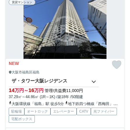
賃貸マンション
NEW
大阪市福島区福島
ザ・タワー大阪レジデンス
14
16
万円～
万円
管理/共益費11,000円
37.29㎡～44.86㎡ (1R～1K) /築18年 /50階建
大阪環状線「福島」駅 徒歩5分
地下鉄四つ橋線「西梅田」駅 徒歩10分
駐輪場
オートロック
エレベーター
CATV
光ファイバー
宅配ボックス