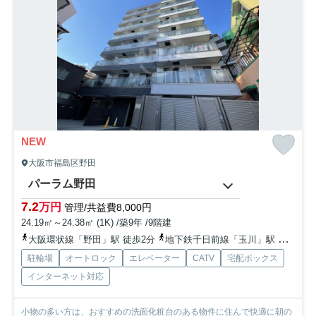
NEW
大阪市福島区野田
パーラム野田
7.2
万円
管理/共益費8,000円
24.19㎡～24.38㎡ (1K) /築9年 /9階建
大阪環状線「野田」駅 徒歩2分
地下鉄千日前線「玉川」駅 徒歩3分
駐輪場
オートロック
エレベーター
CATV
宅配ボックス
インターネット対応
小物の多い方は、おすすめの洗面化粧台のある物件に住んで快適に朝の