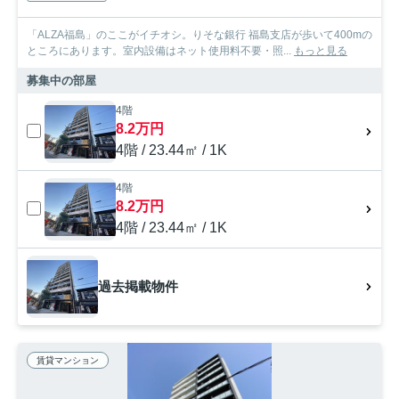
「ALZA福島」のここがイチオシ。りそな銀行 福島支店が歩いて400mの
ところにあります。室内設備はネット使用料不要・照...
もっと見る
募集中の部屋
4階
8.2万円
4階 / 23.44㎡ / 1K
4階
8.2万円
4階 / 23.44㎡ / 1K
過去掲載物件
賃貸マンション