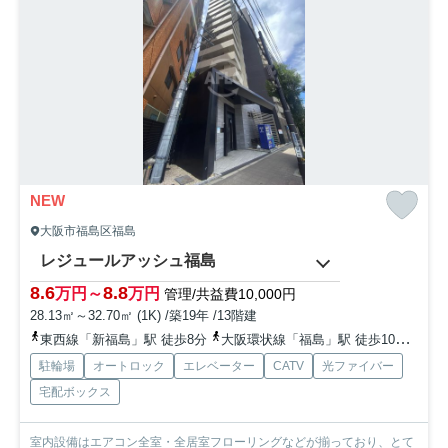
NEW
大阪市福島区福島
レジュールアッシュ福島
8.6
8.8
万円～
万円
管理/共益費10,000円
28.13㎡～32.70㎡ (1K) /築19年 /13階建
東西線「新福島」駅 徒歩8分
大阪環状線「福島」駅 徒歩10分
京阪
駐輪場
オートロック
エレベーター
CATV
光ファイバー
宅配ボックス
室内設備はエアコン全室・全居室フローリングなどが揃っており、とて