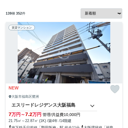
139
棟
352
件
賃貸マンション
NEW
大阪市福島区鷺洲
エスリードレジデンス大阪福島
7
7.2
万円～
万円
管理/共益費10,000円
21.75㎡～22.87㎡ (1K) /築4年 /14階建
地下鉄千日前線「野田阪神」駅 徒歩11分
大阪環状線「福島」駅 徒歩12分