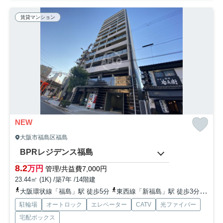
賃貸マンション
NEW
大阪市福島区福島
BPRレジデンス福島
8.2
万円
管理/共益費7,000円
23.44㎡ (1K) /築7年 /14階建
大阪環状線「福島」駅 徒歩5分
東西線「新福島」駅 徒歩3分
地下
駐輪場
オートロック
エレベーター
CATV
光ファイバー
宅配ボックス