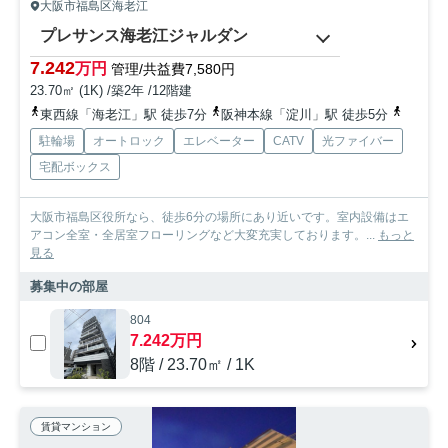
大阪市福島区海老江
プレサンス海老江ジャルダン
7.242
万円
管理/共益費7,580円
23.70㎡ (1K) /築2年 /12階建
東西線「海老江」駅 徒歩7分
阪神本線「淀川」駅 徒歩5分
地下鉄
駐輪場
オートロック
エレベーター
CATV
光ファイバー
宅配ボックス
大阪市福島区役所なら、徒歩6分の場所にあり近いです。室内設備はエ
アコン全室・全居室フローリングなど大変充実しております。...
もっと
見る
募集中の部屋
804
7.242万円
8階 / 23.70㎡ / 1K
賃貸マンション