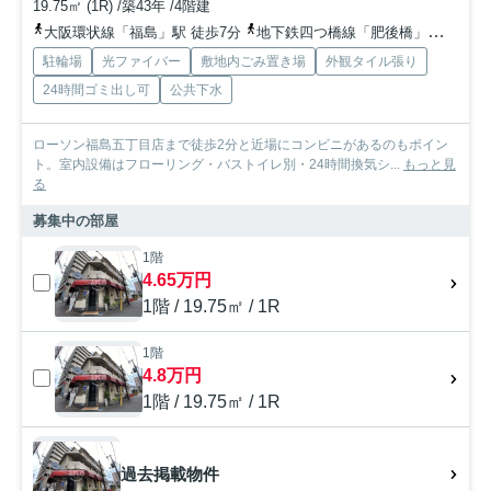
19.75㎡ (1R) /築43年 /4階建
大阪環状線「福島」駅 徒歩7分
地下鉄四つ橋線「肥後橋」駅 徒歩15分
駐輪場
光ファイバー
敷地内ごみ置き場
外観タイル張り
24時間ゴミ出し可
公共下水
ローソン福島五丁目店まで徒歩2分と近場にコンビニがあるのもポイン
ト。室内設備はフローリング・バストイレ別・24時間換気シ...
もっと見
る
募集中の部屋
1階
4.65万円
1階 / 19.75㎡ / 1R
1階
4.8万円
1階 / 19.75㎡ / 1R
過去掲載物件