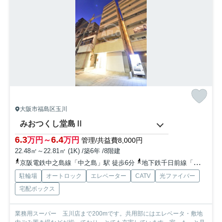
大阪市福島区玉川
みおつくし堂島Ⅱ
6.3
6.4
万円～
万円
管理/共益費8,000円
22.48㎡～22.81㎡ (1K) /築6年 /8階建
京阪電鉄中之島線「中之島」駅 徒歩6分
地下鉄千日前線「玉川」駅 徒歩10分
駐輪場
オートロック
エレベーター
CATV
光ファイバー
宅配ボックス
業務用スーパー 玉川店まで200mです。共用部にはエレベータ・敷地