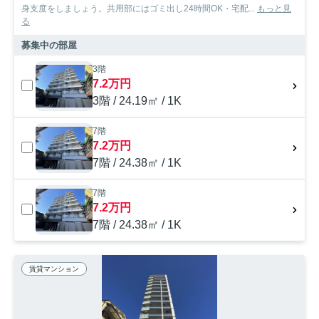
身支度をしましょう。共用部にはゴミ出し24時間OK・宅配...
もっと見
る
募集中の部屋
3階
7.2万円
3階 / 24.19㎡ / 1K
7階
7.2万円
7階 / 24.38㎡ / 1K
7階
7.2万円
7階 / 24.38㎡ / 1K
賃貸マンション