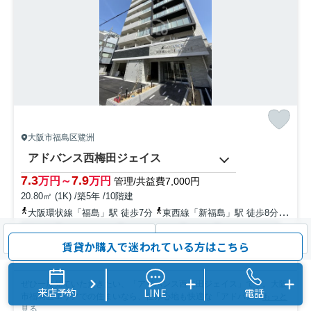
大阪市福島区鷺洲
アドバンス西梅田ジェイス
7.3
7.9
万円～
万円
管理/共益費7,000円
20.80㎡ (1K) /築5年 /10階建
大阪環状線「福島」駅 徒歩7分
東西線「新福島」駅 徒歩8分
阪神
駐輪場
オートロック
エレベーター
CATV
光ファイバー
検索条件を変更
まとめてお問い合わせ
賃貸か購入で迷われている方はこちら
宅配ボックス
ぜひ一度見ていただきたい、「アドバンス西梅田ジェイス」です。大阪
来店予約
LINE
電話
市福島区エリアでの住まいなら、住み心地も快適な「アドバン...
もっと
見る