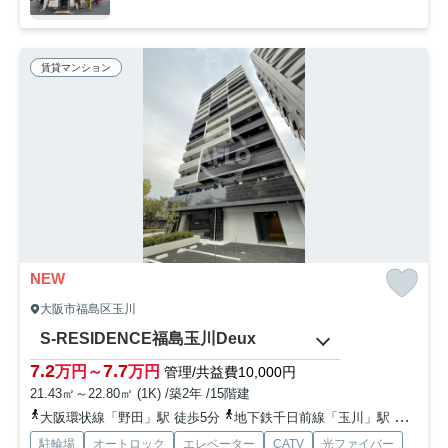
賃貸マンション
NEW
大阪市福島区玉川
S-RESIDENCE福島玉川Deux
7.2
7.7
万円～
万円
管理/共益費10,000円
21.43㎡～22.80㎡ (1K) /築2年 /15階建
大阪環状線「野田」駅 徒歩5分
地下鉄千日前線「玉川」駅 徒歩3分
駐輪場
オートロック
エレベーター
CATV
光ファイバー