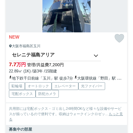
NEW
大阪市福島区玉川
セレニテ福島アリア
7.7
万円
管理/共益費7,200円
22.89㎡ (1K) /築3年 /15階建
地下鉄千日前線「玉川」駅 徒歩7分
大阪環状線「野田」駅 徒歩9分
駐輪場
オートロック
エレベーター
光ファイバー
宅配ボックス
防犯カメラ
共用部には宅配ボックス・ゴミ出し24時間OKなど様々な設備やサービ
スが揃っているので便利です。収納はウォークインクロゼッ...
もっと見
る
募集中の部屋