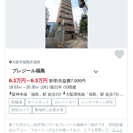
大阪市福島区福島
プレジール福島
6.1
6.3
万円～
万円
管理/共益費7,000円
19.53㎡～20.30㎡ (1K) /築21年 /10階建
阪神本線「福島」駅 徒歩2分
大阪環状線「福島」駅 徒歩7分
東西
駐輪場
オートロック
エレベーター
インターネット対応
防犯カメラ
敷地内ごみ置き場
多くの方からご好評頂いているプレジール福島のご紹介です。室内設備
はエアコン・フローリングなどが揃っており、とても充実して...
もっと