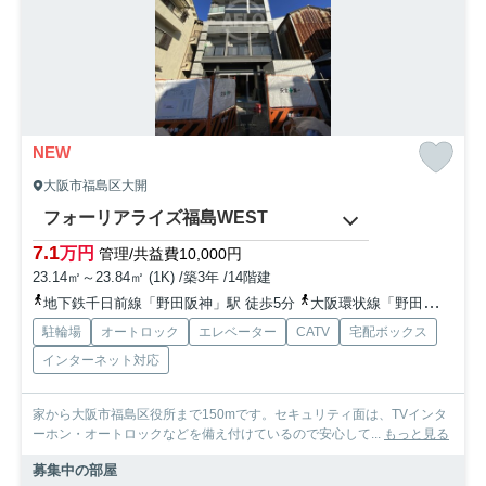
NEW
大阪市福島区大開
フォーリアライズ福島WEST
7.1
万円
管理/共益費10,000円
23.14㎡～23.84㎡ (1K) /築3年 /14階建
地下鉄千日前線「野田阪神」駅 徒歩5分
大阪環状線「野田」駅 徒歩8分
駐輪場
オートロック
エレベーター
CATV
宅配ボックス
インターネット対応
家から大阪市福島区役所まで150mです。セキュリティ面は、TVインタ
ーホン・オートロックなどを備え付けているので安心して...
もっと見る
募集中の部屋