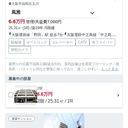
大阪市福島区玉川
風雅
6.6
万円
管理/共益費7,000円
25.31㎡ (1R) /築19年 /5階建
大阪環状線「野田」駅 徒歩7分
京阪電鉄中之島線「中之島」駅 徒歩9分
駐輪場
オートロック
エレベーター
CATV
光ファイバー
防犯カメラ
最寄りの公園下福島公園(徒歩5分)。室内設備は全居室フローリング・脱
衣所・バストイレ別など豊富に揃っており、過ごしやすい...
もっと見る
募集中の部屋
2階
6.6万円
2階 / 25.31㎡ / 1R
賃貸マンション