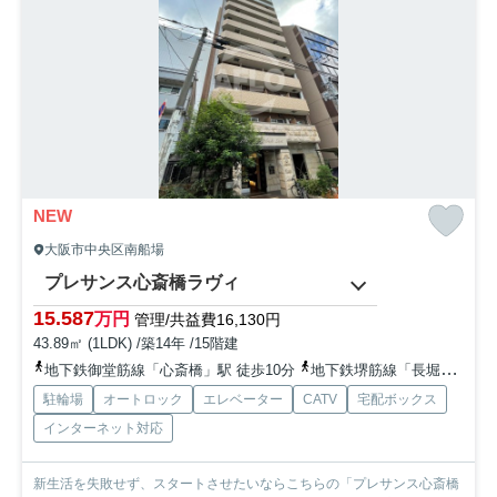
NEW
大阪市中央区南船場
プレサンス心斎橋ラヴィ
15.587
万円
管理/共益費16,130円
43.89㎡ (1LDK) /築14年 /15階建
地下鉄御堂筋線「心斎橋」駅 徒歩10分
地下鉄堺筋線「長堀橋」駅 徒歩5分
駐輪場
オートロック
エレベーター
CATV
宅配ボックス
インターネット対応
新生活を失敗せず、スタートさせたいならこちらの「プレサンス心斎橋