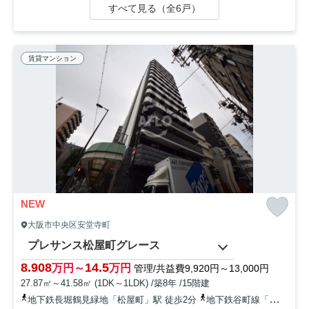
すべて見る（全6戸）
賃貸マンション
NEW
大阪市中央区安堂寺町
プレサンス松屋町グレース
8.908
14.5
万円～
万円
管理/共益費9,920円～13,000円
27.87㎡～41.58㎡ (1DK～1LDK) /築8年 /15階建
地下鉄長堀鶴見緑地「松屋町」駅 徒歩2分
地下鉄谷町線「谷町六丁目」駅 徒歩5分