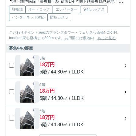
地下鉄堺筋線「長堀橋」駅 徒歩1分
地下鉄長堀鶴見緑地「松屋町」駅 徒歩7分
駐輪場
オートロック
エレベーター
宅配ボックス
インターネット対応
防犯カメラ
こだわりポイント満載のブランズタワー・ウェリス心斎橋NORTH。
foodium東心斎橋まで309mです。共用部には敷地内...
もっと見る
募集中の部屋
5階
18万円
5階 / 44.30㎡ / 1LDK
5階
18万円
5階 / 44.30㎡ / 1LDK
5階
18万円
5階 / 44.30㎡ / 1LDK