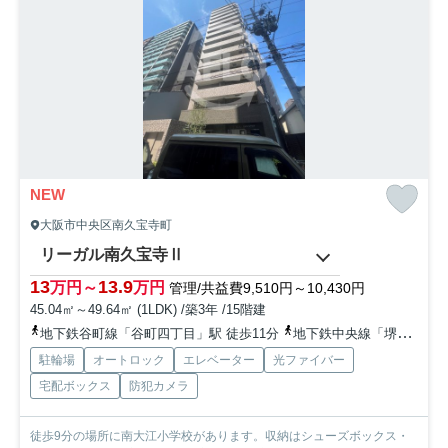
NEW
大阪市中央区南久宝寺町
リーガル南久宝寺Ⅱ
13
13.9
万円～
万円
管理/共益費9,510円～10,430円
45.04㎡～49.64㎡ (1LDK) /築3年 /15階建
地下鉄谷町線「谷町四丁目」駅 徒歩11分
地下鉄中央線「堺筋本町」駅 徒歩5分
駐輪場
オートロック
エレベーター
光ファイバー
宅配ボックス
防犯カメラ
徒歩9分の場所に南大江小学校があります。収納はシューズボックス・