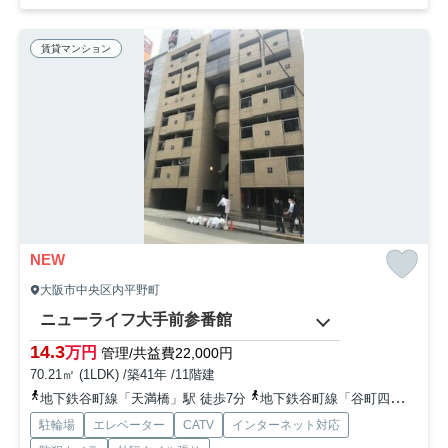
賃貸マンション
NEW
大阪市中央区内平野町
ニューライフ大手前参番館
14.3
万円
管理/共益費22,000円
70.21㎡ (1LDK) /築41年 /11階建
地下鉄谷町線「天満橋」駅 徒歩7分
地下鉄谷町線「谷町四丁目」駅 徒歩9分
駐輪場
エレベーター
CATV
インターネット対応