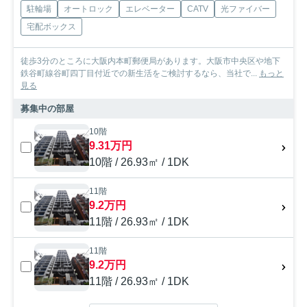
駐輪場
オートロック
エレベーター
CATV
光ファイバー
宅配ボックス
徒歩3分のところに大阪内本町郵便局があります。大阪市中央区や地下
鉄谷町線谷町四丁目付近での新生活をご検討するなら、当社で...
もっと
見る
募集中の部屋
10階
9.31万円
10階 / 26.93㎡ / 1DK
11階
9.2万円
11階 / 26.93㎡ / 1DK
11階
9.2万円
11階 / 26.93㎡ / 1DK