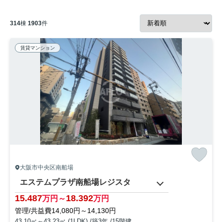
314
棟
1903
件
賃貸マンション
大阪市中央区南船場
エステムプラザ南船場レジスタ
15.487
18.392
万円～
万円
管理/共益費14,080円～14,130円
43.10㎡～43.23㎡ (1LDK) /築3年 /15階建