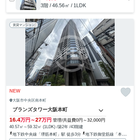
3階 / 46.56㎡ / 1LDK
賃貸マンション
NEW
大阪市中央区南本町
ブランズタワー大阪本町
16.4
27
万円～
万円
管理/共益費0円～32,000円
40.57㎡～59.32㎡ (1LDK) /築2年 /43階建
地下鉄中央線「堺筋本町」駅 徒歩3分
地下鉄御堂筋線「本町」駅 徒歩3分