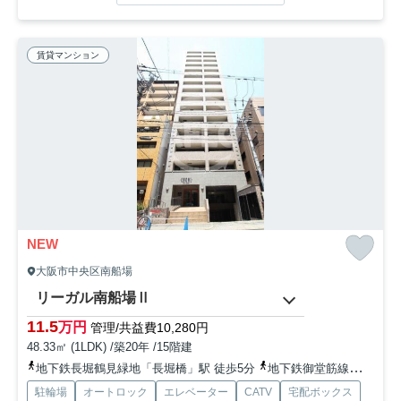
賃貸マンション
NEW
大阪市中央区南船場
リーガル南船場Ⅱ
11.5
万円
管理/共益費10,280円
48.33㎡ (1LDK) /築20年 /15階建
地下鉄長堀鶴見緑地「長堀橋」駅 徒歩5分
地下鉄御堂筋線「心斎橋」駅 徒歩10分
駐輪場
オートロック
エレベーター
CATV
宅配ボックス