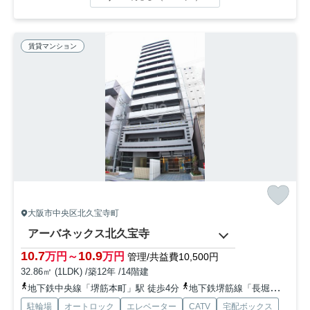
賃貸マンション
大阪市中央区北久宝寺町
アーバネックス北久宝寺
10.7
10.9
万円～
万円
管理/共益費10,500円
32.86㎡ (1LDK) /築12年 /14階建
地下鉄中央線「堺筋本町」駅 徒歩4分
地下鉄堺筋線「長堀橋」駅 徒歩10分
駐輪場
オートロック
エレベーター
CATV
宅配ボックス