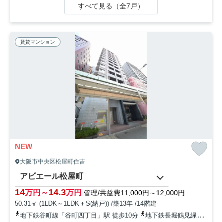
すべて見る（全7戸）
賃貸マンション
NEW
大阪市中央区松屋町住吉
アビエール松屋町
14
14.3
万円～
万円
管理/共益費11,000円～12,000円
50.31㎡ (1LDK～1LDK＋S(納戸)) /築13年 /14階建
地下鉄谷町線「谷町四丁目」駅 徒歩10分
地下鉄長堀鶴見緑地「松屋町」駅 徒歩3分