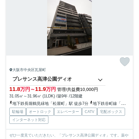
大阪市中央区瓦屋町
プレサンス高津公園ディオ
11.8
11.9
万円～
万円
管理/共益費10,000円
31.05㎡～31.96㎡ (1LDK) /築9年 /12階建
地下鉄長堀鶴見緑地「松屋町」駅 徒歩7分
地下鉄谷町線「谷町六丁目」駅 徒歩10分
駐輪場
オートロック
エレベーター
CATV
宅配ボックス
インターネット対応
ぜひ一度見ていただきたい、「プレサンス高津公園ディオ」です。薬や