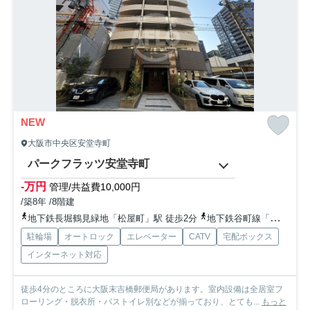
NEW
大阪市中央区安堂寺町
パークフラッツ安堂寺町
-万円
管理/共益費10,000円
/築8年 /8階建
地下鉄長堀鶴見緑地「松屋町」駅 徒歩2分
地下鉄谷町線「谷町六丁目」駅 徒歩6分
駐輪場
オートロック
エレベーター
CATV
宅配ボックス
インターネット対応
徒歩4分のところに大阪末吉橋郵便局があります。室内設備は全居室フ
ローリング・脱衣所・バストイレ別などが揃っており、とても...
もっと