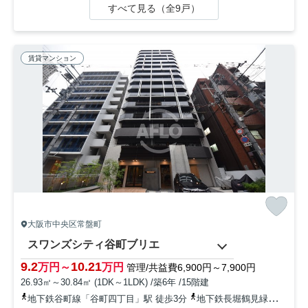
すべて見る（全9戸）
賃貸マンション
大阪市中央区常盤町
スワンズシティ谷町ブリエ
9.2
10.21
万円～
万円
管理/共益費6,900円～7,900円
26.93㎡～30.84㎡ (1DK～1LDK) /築6年 /15階建
地下鉄谷町線「谷町四丁目」駅 徒歩3分
地下鉄長堀鶴見緑地「谷町六丁目」駅 徒歩10分