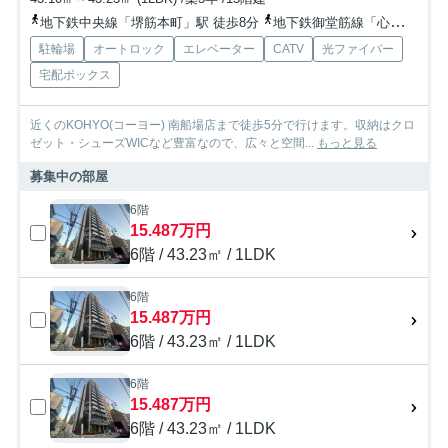
地下鉄中央線「堺筋本町」駅 徒歩8分
地下鉄御堂筋線「心斎橋」駅 徒歩13分
駐輪場
オートロック
エレベーター
CATV
光ファイバー
宅配ボックス
近くのKOHYO(コーヨー) 南船場店まで徒歩5分で行けます。収納はクロ
ゼット・シューズWICなど豊富なので、広々と空間...
もっと見る
募集中の部屋
6階
15.487万円
6階 / 43.23㎡ / 1LDK
6階
15.487万円
6階 / 43.23㎡ / 1LDK
6階
15.487万円
6階 / 43.23㎡ / 1LDK