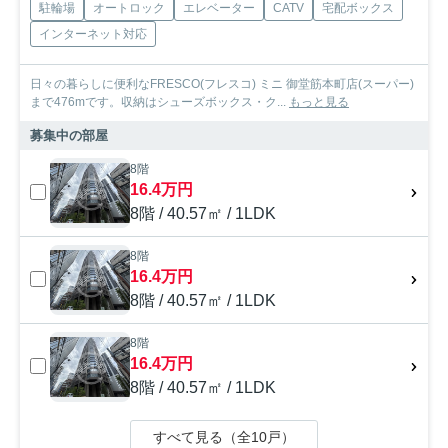
駐輪場
オートロック
エレベーター
CATV
宅配ボックス
インターネット対応
日々の暮らしに便利なFRESCO(フレスコ) ミニ 御堂筋本町店(スーパー)
まで476mです。収納はシューズボックス・ク...
もっと見る
募集中の部屋
8階
16.4万円
8階 / 40.57㎡ / 1LDK
8階
16.4万円
8階 / 40.57㎡ / 1LDK
8階
16.4万円
8階 / 40.57㎡ / 1LDK
すべて見る（全10戸）