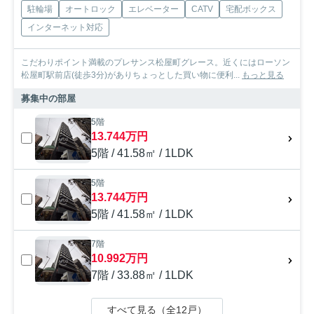
駐輪場
オートロック
エレベーター
CATV
宅配ボックス
インターネット対応
こだわりポイント満載のプレサンス松屋町グレース。近くにはローソン
松屋町駅前店(徒歩3分)がありちょっとした買い物に便利...
もっと見る
募集中の部屋
5階
13.744万円
5階 / 41.58㎡ / 1LDK
5階
13.744万円
5階 / 41.58㎡ / 1LDK
7階
10.992万円
7階 / 33.88㎡ / 1LDK
すべて見る（全12戸）