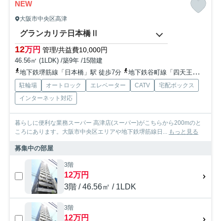
NEW
大阪市中央区高津
グランカリテ日本橋Ⅱ
12
万円
管理/共益費10,000円
46.56㎡ (1LDK) /築9年 /15階建
地下鉄堺筋線「日本橋」駅 徒歩7分
地下鉄谷町線「四天王寺前夕陽ヶ丘」駅 徒歩10分
駐輪場
オートロック
エレベーター
CATV
宅配ボックス
インターネット対応
暮らしに便利な業務スーパー 高津店(スーパー)がこちらから200mのと
ころにあります。大阪市中央区エリアや地下鉄堺筋線日...
もっと見る
募集中の部屋
3階
12万円
3階 / 46.56㎡ / 1LDK
3階
12万円