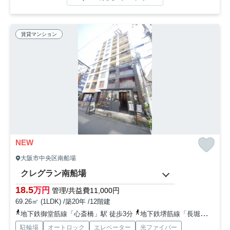
賃貸マンション
NEW
大阪市中央区南船場
クレグラン南船場
18.5
万円
管理/共益費11,000円
69.26㎡ (1LDK) /築20年 /12階建
地下鉄御堂筋線「心斎橋」駅 徒歩3分
地下鉄堺筋線「長堀橋」駅 徒歩3分
駐輪場
オートロック
エレベーター
光ファイバー