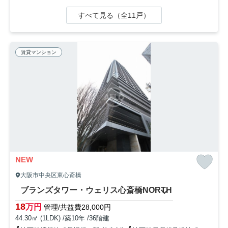
すべて見る（全11戸）
賃貸マンション
NEW
大阪市中央区東心斎橋
ブランズタワー・ウェリス心斎橋NORTH
18
万円
管理/共益費28,000円
44.30㎡ (1LDK) /築10年 /36階建