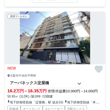
賃貸マンション
NEW
大阪市中央区平野町
アーバネックス淀屋橋
16.2
16.35
万円～
万円
管理/共益費10,000円～14,000円
50.65㎡ (1LDK) /築18年 /15階建
地下鉄御堂筋線「淀屋橋」駅 徒歩3分
地下鉄御堂筋線「本町」駅 徒歩5分
駐輪場
オートロック
エレベーター
宅配ボックス