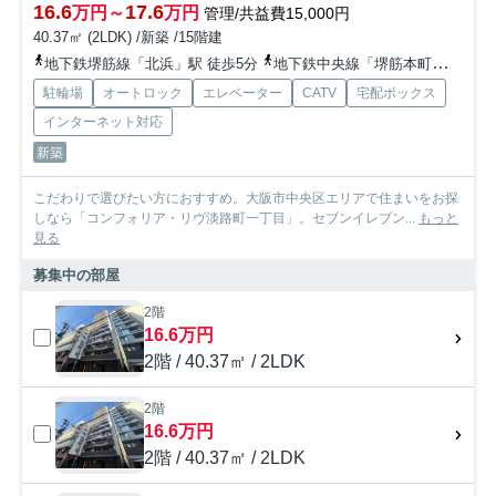
16.6
17.6
万円～
万円
管理/共益費15,000円
40.37㎡ (2LDK) /新築 /15階建
地下鉄堺筋線「北浜」駅 徒歩5分
地下鉄中央線「堺筋本町」駅 徒歩10分
駐輪場
オートロック
エレベーター
CATV
宅配ボックス
インターネット対応
新築
こだわりで選びたい方におすすめ。大阪市中央区エリアで住まいをお探
しなら「コンフォリア・リヴ淡路町一丁目」。セブンイレブン...
もっと
見る
募集中の部屋
2階
16.6万円
2階 / 40.37㎡ / 2LDK
2階
16.6万円
2階 / 40.37㎡ / 2LDK