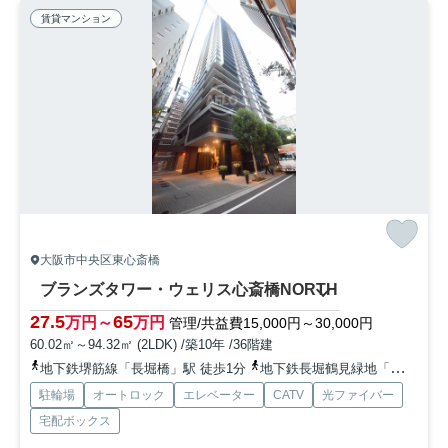
賃貸マンション
大阪市中央区東心斎橋
ブランズタワー・ウェリス心斎橋NORTH
27.5
65
万円～
万円
管理/共益費15,000円～30,000円
60.02㎡～94.32㎡ (2LDK) /築10年 /36階建
地下鉄堺筋線「長堀橋」駅 徒歩1分
地下鉄長堀鶴見緑地「松屋町」駅 徒歩7分
駐輪場
オートロック
エレベーター
CATV
光ファイバー
宅配ボックス