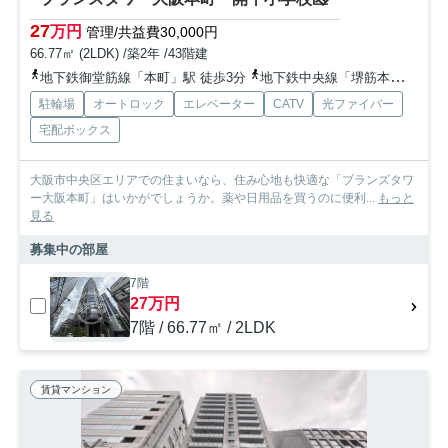
27
万円
管理/共益費30,000円
66.77㎡ (2LDK) /築2年 /43階建
地下鉄御堂筋線「本町」駅 徒歩3分
地下鉄中央線「堺筋本町」駅 徒歩3分
駐輪場
オートロック
エレベーター
CATV
光ファイバー
宅配ボックス
大阪市中央区エリアでの住まいなら、住み心地も快適な「ブランズタワ
ー大阪本町」はいかがでしょうか。薬や日用品を買うのに便利...
もっと
見る
募集中の部屋
7階
27万円
7階 / 66.77㎡ / 2LDK
賃貸マンション