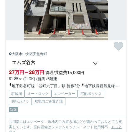
大阪市中央区安堂寺町
エムズ谷六
27
28
万円～
万円
管理/共益費15,000円
61.85㎡ (2LDK) /新築 /5階建
地下鉄谷町線「谷町六丁目」駅 徒歩2分
地下鉄長堀鶴見緑地「松屋町」駅 徒歩10分
駐輪場
オートロック
エレベーター
宅配ボックス
防犯カメラ
敷地内ごみ置き場
新築
共用部にはエレベータ・敷地内ごみ置き場などが備わっておりとても充
実しています。室内設備はシステムキッチン・ネット使用料不...
もっと