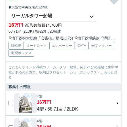
大阪市中央区南久宝寺町
リーガルタワー船場
16
万円
管理/共益費14,700円
68.71㎡ (2LDK) /築22年 /20階建
地下鉄御堂筋線「心斎橋」駅 徒歩7分
地下鉄堺筋線「堺筋本町」駅 徒歩3分
駐輪場
オートロック
エレベーター
CATV
光ファイバー
宅配ボックス
こだわりポイント満載のリーガルタワー船場。徒歩21分の距離に東中学
校があるのも魅力。収納はクロゼット・シューズボックス・...
もっと見
る
募集中の部屋
4階
16万円
4階 / 68.71㎡ / 2LDK
4階
16万円