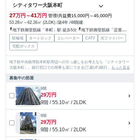
シティタワー大阪本町
27
41
万円～
万円
管理/共益費15,000円～45,000円
53.28㎡～62.26㎡ (2LDK) /築4年 /48階建
地下鉄御堂筋線「本町」駅 徒歩5分
地下鉄御堂筋線「淀屋橋」駅 徒歩13分
駐輪場
オートロック
エレベーター
CATV
光ファイバー
宅配ボックス
地下鉄中央線堺筋本町駅周辺への引っ越しをお考えなら「シティタワー
大阪本町」。銀行窓口での用事も楽にできる(三菱UFJ銀行...
もっと見る
募集中の部屋
9階
29万円
9階 / 55.10㎡ / 2LDK
9階
29万円
9階 / 55.10㎡ / 2LDK