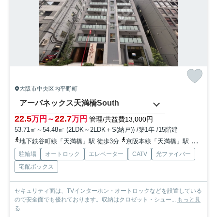
大阪市中央区内平野町
アーバネックス天満橋South
22.5
22.7
万円～
万円
管理/共益費13,000円
53.71㎡～54.48㎡ (2LDK～2LDK＋S(納戸)) /築1年 /15階建
地下鉄谷町線「天満橋」駅 徒歩3分
京阪本線「天満橋」駅 徒歩5分
駐輪場
オートロック
エレベーター
CATV
光ファイバー
宅配ボックス
セキュリティ面は、TVインターホン・オートロックなどを設置している
ので安全面でも優れております。収納はクロゼット・シュー...
もっと見
る