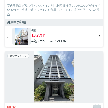
室内設備はグリル付・バストイレ別・24時間換気システムなどが揃って
いるので、快適に過ごしやすいお部屋になります。場所が平...
もっと見
る
募集中の部屋
4階
18.7万円
4階 / 56.11㎡ / 2LDK
賃貸マンション
NEW