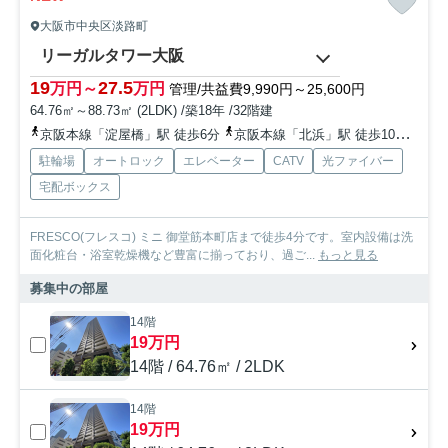
大阪市中央区淡路町
リーガルタワー大阪
19
27.5
万円～
万円
管理/共益費9,990円～25,600円
64.76㎡～88.73㎡ (2LDK) /築18年 /32階建
京阪本線「淀屋橋」駅 徒歩6分
京阪本線「北浜」駅 徒歩10分
地下
駐輪場
オートロック
エレベーター
CATV
光ファイバー
宅配ボックス
FRESCO(フレスコ) ミニ 御堂筋本町店まで徒歩4分です。室内設備は洗
面化粧台・浴室乾燥機など豊富に揃っており、過ご...
もっと見る
募集中の部屋
14階
19万円
14階 / 64.76㎡ / 2LDK
14階
19万円