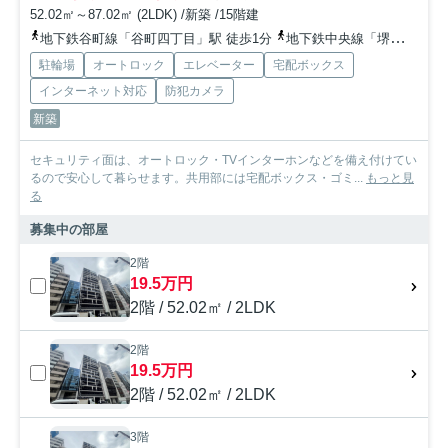
52.02㎡～87.02㎡ (2LDK) /新築 /15階建
地下鉄谷町線「谷町四丁目」駅 徒歩1分
地下鉄中央線「堺筋本町」駅 徒歩10分
駐輪場
オートロック
エレベーター
宅配ボックス
インターネット対応
防犯カメラ
新築
セキュリティ面は、オートロック・TVインターホンなどを備え付けてい
るので安心して暮らせます。共用部には宅配ボックス・ゴミ...
もっと見
る
募集中の部屋
2階
19.5万円
2階 / 52.02㎡ / 2LDK
2階
19.5万円
2階 / 52.02㎡ / 2LDK
3階