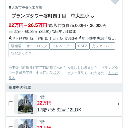
大阪市中央区常盤町
ブランズタワー谷町四丁目 中大江小学校区
22
26.5
万円～
万円
管理/共益費25,000円～30,000円
55.32㎡～60.28㎡ (2LDK) /築2年 /31階建
地下鉄谷町線「谷町四丁目」駅 徒歩3分
地下鉄中央線「堺筋本町」駅 徒歩7分
駐輪場
オートロック
エレベーター
CATV
光ファイバー
宅配ボックス
地下鉄谷町線谷町四丁目駅周辺への引っ越しをお考えなら「ブランズタ
ワー谷町四丁目 中大江小学校区」。ぜひ一度見ていただきた...
もっと
見る
募集中の部屋
17階
22万円
17階 / 55.32㎡ / 2LDK
17階
22万円