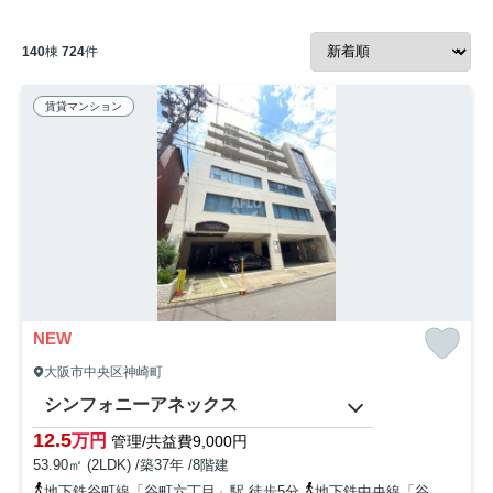
140
棟
724
件
賃貸マンション
NEW
大阪市中央区神崎町
シンフォニーアネックス
12.5
万円
管理/共益費9,000円
53.90㎡ (2LDK) /築37年 /8階建
地下鉄谷町線「谷町六丁目」駅 徒歩5分
地下鉄中央線「谷町四丁目」駅 徒歩9分