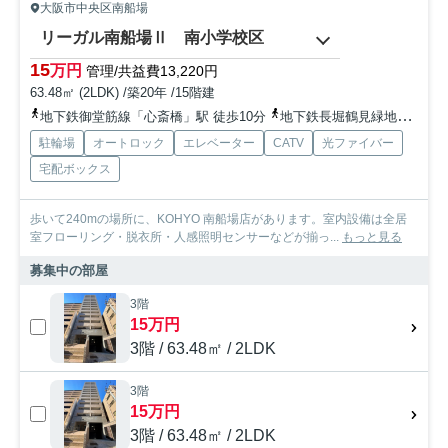
大阪市中央区南船場
リーガル南船場Ⅱ 南小学校区
15
万円
管理/共益費13,220円
63.48㎡ (2LDK) /築20年 /15階建
地下鉄御堂筋線「心斎橋」駅 徒歩10分
地下鉄長堀鶴見緑地「長堀橋」駅 徒歩5分
駐輪場
オートロック
エレベーター
CATV
光ファイバー
宅配ボックス
歩いて240mの場所に、KOHYO 南船場店があります。室内設備は全居
室フローリング・脱衣所・人感照明センサーなどが揃っ...
もっと見る
募集中の部屋
3階
15万円
3階 / 63.48㎡ / 2LDK
3階
15万円
3階 / 63.48㎡ / 2LDK