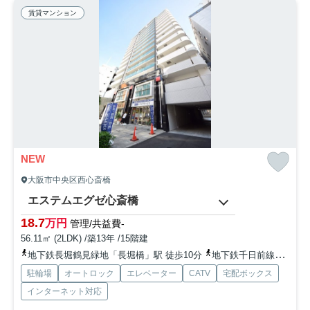
賃貸マンション
NEW
大阪市中央区西心斎橋
エステムエグゼ心斎橋
18.7
万円
管理/共益費-
56.11㎡ (2LDK) /築13年 /15階建
地下鉄長堀鶴見緑地「長堀橋」駅 徒歩10分
地下鉄千日前線「桜川」駅 徒歩14分
駐輪場
オートロック
エレベーター
CATV
宅配ボックス
インターネット対応