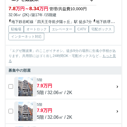
7.8
8.34
万円～
万円
管理/共益費10,000円
32.06㎡ (2K) /築17年 /15階建
地下鉄谷町線「四天王寺前夕陽ヶ丘」駅 徒歩7分
地下鉄堺筋線「恵美須町」駅 徒歩10分
駐輪場
オートロック
エレベーター
CATV
宅配ボックス
インターネット対応
「エグゼ難波東」のここがイチオシ。徒歩9分の場所に生魂小学校があ
ります。共用部にはゴミ出し24時間OK・宅配ボックスなど...
もっと見
る
募集中の部屋
5階
7.9万円
5階 / 32.06㎡ / 2K
5階
7.9万円
5階 / 32.06㎡ / 2K