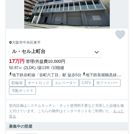
大阪市中央区東平
ル・セル上町台
17
万円
管理/共益費10,000円
50.87㎡ (2LDK) /築13年 /10階建
地下鉄谷町線「谷町六丁目」駅 徒歩5分
地下鉄長堀鶴見緑地「松屋町」駅 徒歩13分
駐輪場
オートロック
エレベーター
CATV
光ファイバー
宅配ボックス
室内設備はシステムキッチン・ネット使用料不要など充実した設備を備
え付けています。こちらの物件はインターネットをご利用いた...
もっと
見る
募集中の部屋