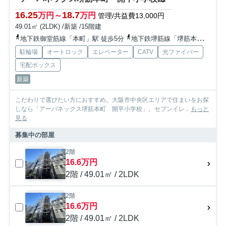
16.25
18.7
万円～
万円
管理/共益費13,000円
49.01㎡ (2LDK) /新築 /15階建
地下鉄御堂筋線「本町」駅 徒歩5分
地下鉄堺筋線「堺筋本町」駅 徒歩2分
駐輪場
オートロック
エレベーター
CATV
光ファイバー
宅配ボックス
新築
こだわりで選びたい方におすすめ。大阪市中央区エリアで住まいをお探
しなら「アーバネックス堺筋本町 開平小学校」。セブンイレ...
もっと
見る
募集中の部屋
2階
16.6万円
2階 / 49.01㎡ / 2LDK
2階
16.6万円
2階 / 49.01㎡ / 2LDK