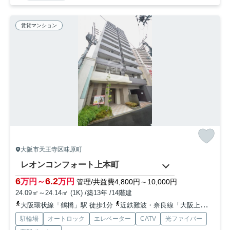
賃貸マンション
大阪市天王寺区味原町
レオンコンフォート上本町
6
6.2
万円～
万円
管理/共益費4,800円～10,000円
24.09㎡～24.14㎡ (1K) /築13年 /14階建
大阪環状線「鶴橋」駅 徒歩1分
近鉄難波・奈良線「大阪上本町」駅 徒歩9分
駐輪場
オートロック
エレベーター
CATV
光ファイバー