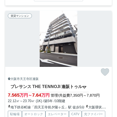
賃貸マンション
大阪市天王寺区逢阪
プレサンス THE TENNOJI 逢阪トゥルー
7.565
7.64
万円～
万円
管理/共益費7,350円～7,870円
22.12㎡～23.70㎡ (1K) /築5年 /10階建
地下鉄谷町線「四天王寺前夕陽ヶ丘」駅 徒歩5分
大阪環状線「天王寺」駅 徒歩10分
駐輪場
オートロック
エレベーター
CATV
光ファイバー