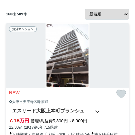
160
棟
589
件
賃貸マンション
NEW
大阪市天王寺区味原町
エスリード大阪上本町ブランシュ
7.18
万円
管理/共益費5,800円～8,000円
22.33㎡ (1K) /築6年 /15階建
近鉄難波・奈良線「大阪上本町」駅 徒歩7分
地下鉄千日前線「鶴橋」駅 徒歩2分