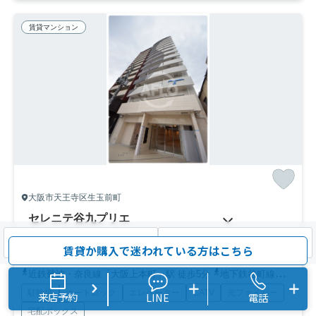
賃貸マンション
大阪市天王寺区生玉前町
セレニテ谷九プリエ
8
8.4
万円～
万円
管理/共益費7,300円
検索条件を変更
まとめてお問い合わせ
賃貸か購入で迷われている方はこちら
22.85㎡ (1K) /築5年 /15階建
近鉄難波・奈良線「大阪上本町」駅 徒歩5分
地下鉄谷町線「谷町九丁目」駅 徒歩2分
駐輪場
オートロック
エレベーター
CATV
光ファイバー
来店予約
LINE
電話
宅配ボックス