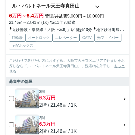
ル・パルトネール天王寺真田山
6
6.4
万円～
万円
管理/共益費5,000円～10,000円
21.46㎡～23.41㎡ (1K) /築11年 /8階建
近鉄難波・奈良線「大阪上本町」駅 徒歩10分
地下鉄谷町線「谷町六丁目」駅 徒歩8分
駐輪場
オートロック
エレベーター
CATV
光ファイバー
宅配ボックス
こだわりで選びたい方におすすめ。大阪市天王寺区エリアで住まいをお
探しなら「ル・パルトネール天王寺真田山」。洗濯物を外干し...
もっと
見る
募集中の部屋
2階
6.3万円
2階 / 21.46㎡ / 1K
2階
6.3万円
2階 / 21.46㎡ / 1K