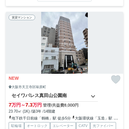
賃貸マンション
NEW
大阪市天王寺区味原町
セイワパレス真田山公園南
7
7.3
万円～
万円
管理/共益費8,000円
23.70㎡ (1K) /築3年 /14階建
地下鉄千日前線「鶴橋」駅 徒歩5分
大阪環状線「玉造」駅 徒歩5分
駐輪場
オートロック
エレベーター
CATV
光ファイバー