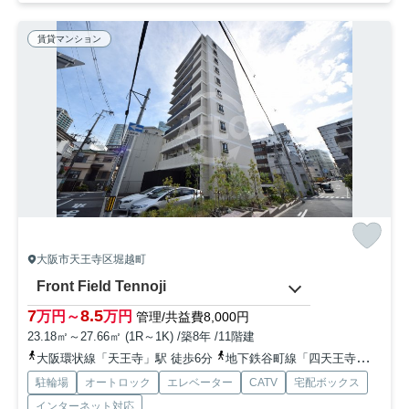
賃貸マンション
大阪市天王寺区堀越町
Front Field Tennoji
7
8.5
万円～
万円
管理/共益費8,000円
23.18㎡～27.66㎡ (1R～1K) /築8年 /11階建
大阪環状線「天王寺」駅 徒歩6分
地下鉄谷町線「四天王寺前夕陽ヶ丘」駅 徒歩10分
駐輪場
オートロック
エレベーター
CATV
宅配ボックス
インターネット対応