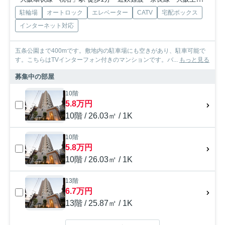
駐輪場
オートロック
エレベーター
CATV
宅配ボックス
インターネット対応
五条公園まで400mです。敷地内の駐車場にも空きがあり、駐車可能で
す。こちらはTVインターフォン付きのマンションです。バ...
もっと見る
募集中の部屋
10階
5.8万円
10階 / 26.03㎡ / 1K
10階
5.8万円
10階 / 26.03㎡ / 1K
13階
6.7万円
13階 / 25.87㎡ / 1K