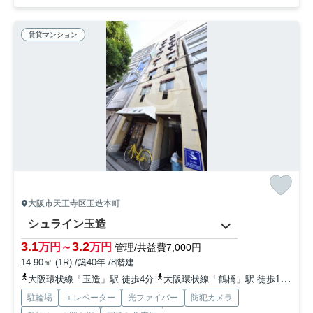
賃貸マンション
大阪市天王寺区玉造本町
シュライン玉造
3.1
3.2
万円～
万円
管理/共益費7,000円
14.90㎡ (1R) /築40年 /8階建
大阪環状線「玉造」駅 徒歩4分
大阪環状線「鶴橋」駅 徒歩10分
近
駐輪場
エレベーター
光ファイバー
防犯カメラ