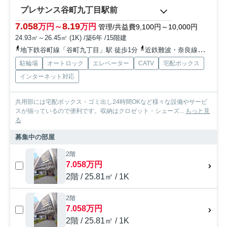
プレサンス谷町九丁目駅前
7.058
8.19
万円～
万円
管理/共益費9,100円～10,000円
24.93㎡～26.45㎡ (1K) /築6年 /15階建
地下鉄谷町線「谷町九丁目」駅 徒歩1分
近鉄難波・奈良線「大阪上本町」駅 徒歩7分
駐輪場
オートロック
エレベーター
CATV
宅配ボックス
インターネット対応
共用部には宅配ボックス・ゴミ出し24時間OKなど様々な設備やサービ
スが揃っているので便利です。収納はクロゼット・シューズ...
もっと見
る
募集中の部屋
2階
7.058万円
2階 / 25.81㎡ / 1K
2階
7.058万円
2階 / 25.81㎡ / 1K