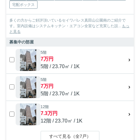
宅配ボックス
多くの方からご好評頂いているセイワパレス真田山公園南のご紹介で
す。室内設備はシステムキッチン・エアコン全室など充実した設...
もっ
と見る
募集中の部屋
5階
7万円
5階 / 23.70㎡ / 1K
5階
7万円
5階 / 23.70㎡ / 1K
12階
7.3万円
12階 / 23.70㎡ / 1K
すべて見る（全7戸）