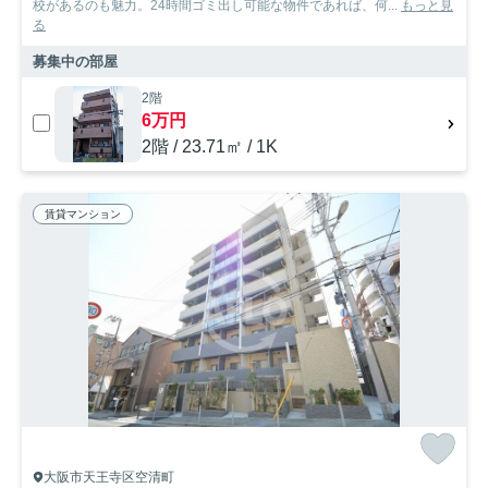
校があるのも魅力。24時間ゴミ出し可能な物件であれば、何...
もっと見
る
募集中の部屋
2階
6万円
2階 / 23.71㎡ / 1K
賃貸マンション
大阪市天王寺区空清町