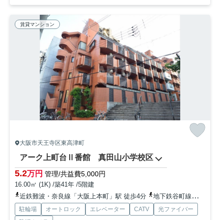
賃貸マンション
大阪市天王寺区東高津町
アーク上町台Ⅱ番館 真田山小学校区
5.2
万円
管理/共益費5,000円
16.00㎡ (1K) /築41年 /5階建
近鉄難波・奈良線「大阪上本町」駅 徒歩4分
地下鉄谷町線「谷町九丁目」駅 徒歩8分
駐輪場
オートロック
エレベーター
CATV
光ファイバー