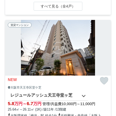
すべて見る（全4戸）
賃貸マンション
NEW
大阪市天王寺区堂ケ芝
レジュールアッシュ天王寺堂ヶ芝
5.8
6.7
万円～
万円
管理/共益費10,000円～11,000円
25.64㎡～26.11㎡ (1K) /築11年 /13階建
大阪環状線「桃谷」駅 徒歩1分
近鉄難波・奈良線「大阪上本町」駅 徒歩16分