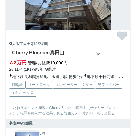
大阪市天王寺区空堀町
Cherry Blossom真田山
7.2
万円
管理/共益費10,000円
25.11㎡ (1K) /築9年 /9階建
地下鉄長堀鶴見緑地「玉造」駅 徒歩4分
地下鉄千日前線「鶴橋」駅 徒歩13分
駐輪場
オートロック
エレベーター
CATV
光ファイバー
宅配ボックス
こだわりポイント満載のCherry Blossom真田山（チェリーブロッサ
ム）。犯罪を抑制する効果がある防犯カメラ付きの...
もっと見る
募集中の部屋
5階