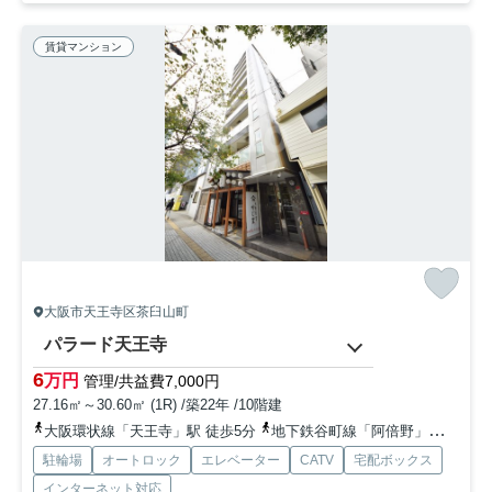
賃貸マンション
大阪市天王寺区茶臼山町
パラード天王寺
6
万円
管理/共益費7,000円
27.16㎡～30.60㎡ (1R) /築22年 /10階建
大阪環状線「天王寺」駅 徒歩5分
地下鉄谷町線「阿倍野」駅 徒歩10分
駐輪場
オートロック
エレベーター
CATV
宅配ボックス
インターネット対応