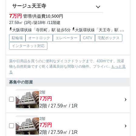
サージュ天王寺
7
万円
管理/共益費10,500円
27.59㎡ (1R) /築18年 /11階建
大阪環状線「寺田町」駅 徒歩5分
大阪環状線「天王寺」駅 徒歩15分
駐輪場
オートロック
エレベーター
CATV
宅配ボックス
インターネット対応
薬や日用品を買うのに便利なダイコクドラッグまで、430mです。洗濯
物も自然乾燥ですぐ乾く通風良好な間取りの物件。プライバ...
もっと見
る
募集中の部屋
2階
7万円
2階 / 27.59㎡ / 1R
2階
7万円
2階 / 27.59㎡ / 1R