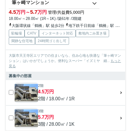
筆ヶ崎マンション
4.5
5.7
万円～
万円
管理/共益費5,000円
18.00㎡～28.00㎡ (1R～1K) /築61年 /3階建
大阪環状線「鶴橋」駅 徒歩2分
地下鉄千日前線「鶴橋」駅 徒歩2分
駐輪場
CATV
インターネット対応
敷地内ごみ置き場
閑静な住宅地
24時間ゴミ出し可
大阪市天王寺区エリアでの住まいなら、住み心地も快適な「筆ヶ崎マン
ション」はいかがでしょうか。便利なスーパー「イズミヤ 細...
もっと
見る
募集中の部屋
2階
4.5万円
2階 / 18.00㎡ / 1R
3階
5.7万円
3階 / 28.00㎡ / 1K