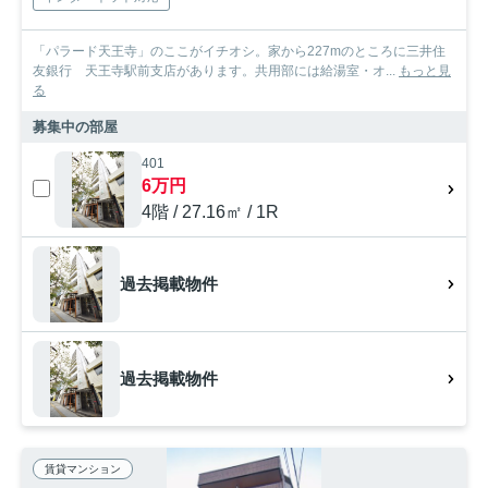
「パラード天王寺」のここがイチオシ。家から227mのところに三井住
友銀行 天王寺駅前支店があります。共用部には給湯室・オ...
もっと見
る
募集中の部屋
401
6万円
4階 / 27.16㎡ / 1R
過去掲載物件
過去掲載物件
賃貸マンション