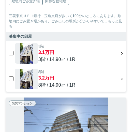
敷地内ごみ置き場
閑静な住宅地
三菱東京ＵＦＪ銀行 玉造支店が歩いて100分のところにあります。敷
地内にごみ置き場があり、ごみ出しの場所が分かりやすいで...
もっと見
る
募集中の部屋
3階
3.1万円
3階 / 14.90㎡ / 1R
8階
3.2万円
8階 / 14.90㎡ / 1R
賃貸マンション