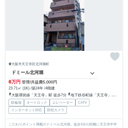
大阪市天王寺区北河堀町
ドミール北河堀
6
万円
管理/共益費5,000円
23.71㎡ (1K) /築24年 /4階建
大阪環状線「天王寺」駅 徒歩7分
地下鉄谷町線「天王寺」駅 徒歩7分
駐輪場
オートロック
エレベーター
CATV
インターネット対応
防犯カメラ
こだわりポイント満載のドミール北河堀。徒歩3分の距離に天王寺中学