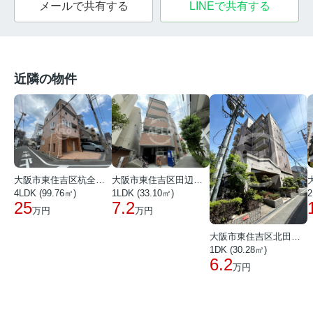
メールで共有する
LINEで共有する
近隣の物件
大阪市東住吉区田辺１丁目
大阪市東住吉区杭全２丁目
1LDK (33.10㎡)
4LDK (99.76㎡)
2
7.2
25
万円
万円
大阪市東住吉区北田辺１丁目
1DK (30.28㎡)
6.2
万円