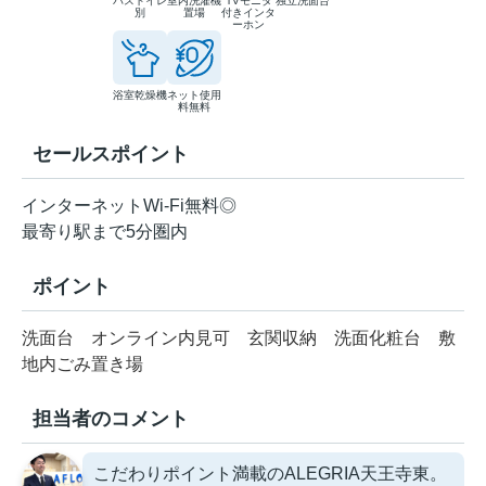
バストイレ
室内洗濯機
TVモニタ
独立洗面台
別
置場
付きインタ
ーホン
浴室乾燥機
ネット使用
料無料
セールスポイント
インターネットWi-Fi無料◎
最寄り駅まで5分圏内
ポイント
洗面台
オンライン内見可
玄関収納
洗面化粧台
敷
地内ごみ置き場
担当者のコメント
こだわりポイント満載のALEGRIA天王寺東。