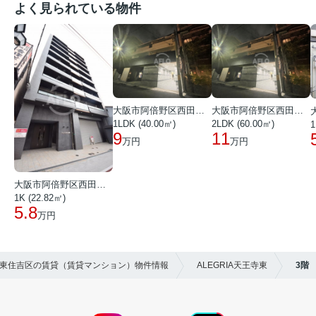
よく見られている物件
大阪市阿倍野区西田辺町１丁目
大阪市阿倍野区西田辺町１丁目
1LDK (40.00㎡)
2LDK (60.00㎡)
1
9
11
万円
万円
大阪市阿倍野区西田辺町１丁目
1K (22.82㎡)
5.8
万円
阪市東住吉区の賃貸（賃貸マンション）物件情報
ALEGRIA天王寺東
3階