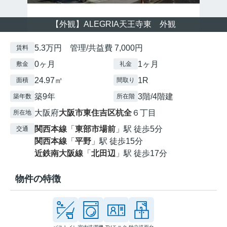
【外観】ALEGRIA天王寺東 外観
5.3万円 管理/共益費 7,000円
賃料
0ヶ月
1ヶ月
敷金
礼金
24.97㎡
1R
面積
間取り
築9年
3階/4階建
築年数
所在階
大阪府
大阪市東住吉区
杭全
６丁目
所在地
関西本線
「
東部市場前
」駅 徒歩5分
交通
関西本線
「
平野
」駅 徒歩15分
近鉄南大阪線
「
北田辺
」駅 徒歩17分
物件の特徴