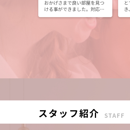
なエリアで物
おかげさまで良い部屋を見つ
と
た。
ける事ができました。対応も
き
です！ありが
丁寧で良かったです！
ち
た！
ありがとうございました！
く
た
せ
の
き
お
スタッフ紹介
STAFF