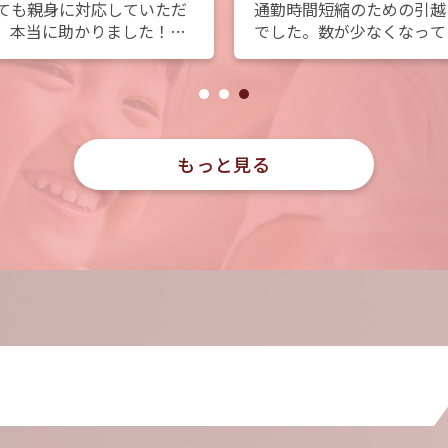
ても親身に対応していただ
通勤時間短縮のための引越
、本当に助かりました！こ
でした。数が少なくなって
らの希望をしっかり聞いて
ている中で広めで日当たり
ださり、丁寧に提案してい
良いお部屋を決める事がで
だけたので、安心してお任
ました。
できました。おかげで理想
お部屋を見つけることがで
ました。また機会があれば
もっと見る
願いしたいです！