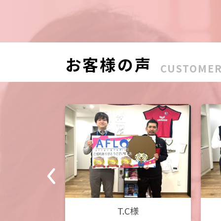
お客様の声
CUSTOMER
様
T.C様