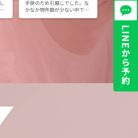
し
手狭のため引越しでした。な
野掛さんに
き
かなか物件数が少ない中で希
介していた
の
望のエリアで広めのお部屋を
良い物件を
き
決める事ができました。
とうござい