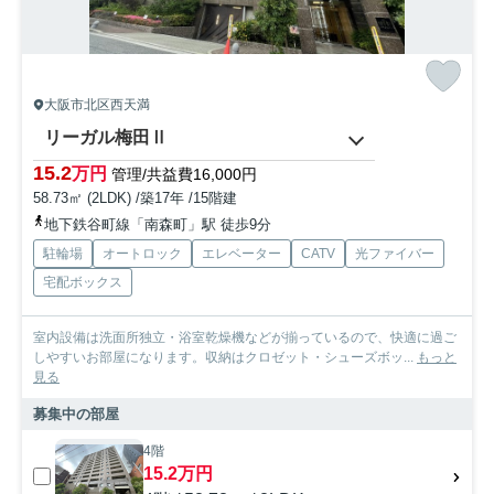
大阪市北区西天満
リーガル梅田Ⅱ
15.2
万円
管理/共益費16,000円
58.73㎡ (2LDK) /築17年 /15階建
地下鉄谷町線「南森町」駅 徒歩9分
駐輪場
オートロック
エレベーター
CATV
光ファイバー
宅配ボックス
室内設備は洗面所独立・浴室乾燥機などが揃っているので、快適に過ご
しやすいお部屋になります。収納はクロゼット・シューズボッ...
もっと
見る
募集中の部屋
4階
15.2万円