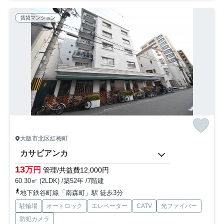
賃貸マンション
大阪市北区紅梅町
カサビアンカ
13
万円
管理/共益費12,000円
60.30㎡ (2LDK) /築52年 /7階建
地下鉄谷町線「南森町」駅 徒歩3分
駐輪場
オートロック
エレベーター
CATV
光ファイバー
防犯カメラ