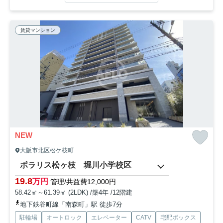
賃貸マンション
NEW
大阪市北区松ケ枝町
ポラリス松ヶ枝 堀川小学校区
19.8
万円
管理/共益費12,000円
58.42㎡～61.39㎡ (2LDK) /築4年 /12階建
地下鉄谷町線「南森町」駅 徒歩7分
駐輪場
オートロック
エレベーター
CATV
宅配ボックス