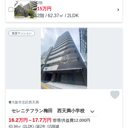
2階
15万円
2階 / 62.37㎡ / 2LDK
賃貸マンション
大阪市北区西天満
セレニテフラン梅田 西天満小学校
16.2
17.7
万円～
万円
管理/共益費12,000円
43.94㎡ (2LDK) /築2年 /15階建