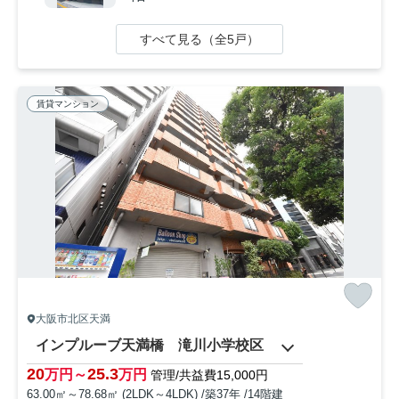
すべて見る（全5戸）
賃貸マンション
大阪市北区天満
インプルーブ天満橋 滝川小学校区
20
25.3
万円～
万円
管理/共益費15,000円
63.00㎡～78.68㎡ (2LDK～4LDK) /築37年 /14階建