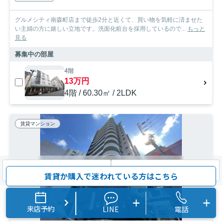
グルメシティ南森町店まで徒歩2分と近くて、買い物を気軽に済ませた
い主婦の方に嬉しい立地です。洗面化粧台を採用しているので...
もっと
見る
募集中の部屋
4階
13万円
4階 / 60.30㎡ / 2LDK
賃貸マンション
検索条件を変更
まとめてお問い合わせ
賃貸か購入で迷われている方はこちら
来店予約
LINE
電話