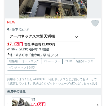
NEW
大阪市北区天満
アーバネックス大阪天満橋
17.3
万円
管理/共益費12,000円
44.96㎡ (2LDK) /築4年 /11階建
地下鉄谷町線「南森町」駅 徒歩9分
駐輪場
オートロック
エレベーター
CATV
宅配ボックス
インターネット対応
共用部にはゴミ出し24時間OK・宅配ボックスなどが揃っており、とて
も充実しています。収納はクロゼット・シューズWICなど...
もっと見る
募集中の部屋
8階
17.3万円