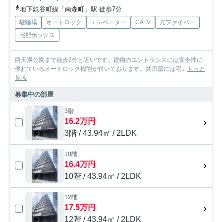
地下鉄谷町線「南森町」駅 徒歩7分
駐輪場
オートロック
エレベーター
CATV
光ファイバー
宅配ボックス
西天満公園まで徒歩5分と近いです。建物のエントランスには安全性に
優れているオートロック機能が付いております。共用部には宅...
もっと
見る
募集中の部屋
3階
16.2万円
3階 / 43.94㎡ / 2LDK
10階
16.4万円
10階 / 43.94㎡ / 2LDK
12階
17.5万円
12階 / 43.94㎡ / 2LDK