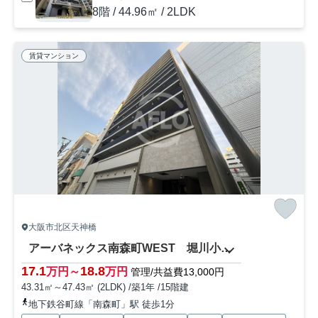
8階 / 44.96㎡ / 2LDK
賃貸マンション
大阪市北区天神橋
アーバネックス南森町WEST 堀川小学校区
17.1
18.8
万円～
万円
管理/共益費13,000円
43.31㎡～47.43㎡ (2LDK) /築1年 /15階建
地下鉄谷町線「南森町」駅 徒歩1分