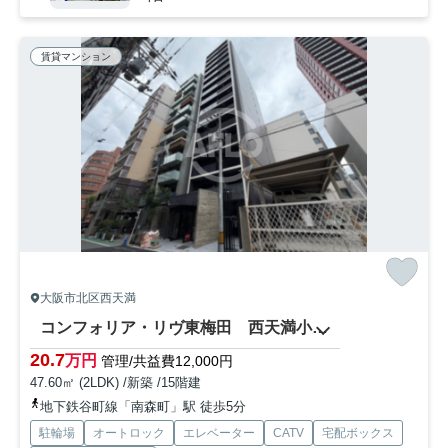
賃貸マンション
大阪市北区西天満
コンフォリア・リヴ東梅田 西天満小学校区
20.7
万円
管理/共益費12,000円
47.60㎡ (2LDK) /新築 /15階建
地下鉄谷町線「南森町」駅 徒歩5分
駐輪場
オートロック
エレベーター
CATV
宅配ボックス