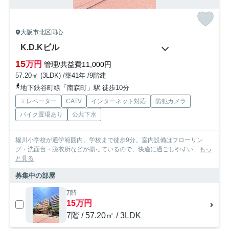
大阪市北区同心
K.D.Kビル
15
万円
管理/共益費11,000円
57.20㎡ (3LDK) /築41年 /9階建
地下鉄谷町線「南森町」駅 徒歩10分
エレベーター
CATV
インターネット対応
防犯カメラ
バイク置場あり
公共下水
堀川小学校が通学範囲内、学校まで徒歩9分。室内設備はフローリン
グ・洗面台・脱衣所などが揃っているので、快適に過ごしやすい...
もっ
と見る
募集中の部屋
7階
15万円
7階 / 57.20㎡ / 3LDK