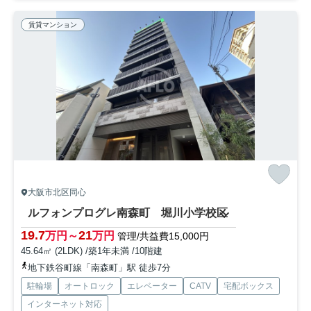
賃貸マンション
大阪市北区同心
ルフォンプログレ南森町 堀川小学校区
19.7
21
万円～
万円
管理/共益費15,000円
45.64㎡ (2LDK) /築1年未満 /10階建
地下鉄谷町線「南森町」駅 徒歩7分
駐輪場
オートロック
エレベーター
CATV
宅配ボックス
インターネット対応