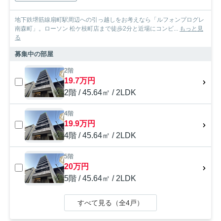
地下鉄堺筋線扇町駅周辺への引っ越しをお考えなら「ルフォンプログレ
南森町」。ローソン 松ケ枝町店まで徒歩2分と近場にコンビ...
もっと見
る
募集中の部屋
2階
19.7万円
2階 / 45.64㎡ / 2LDK
4階
19.9万円
4階 / 45.64㎡ / 2LDK
5階
20万円
5階 / 45.64㎡ / 2LDK
すべて見る（全4戸）