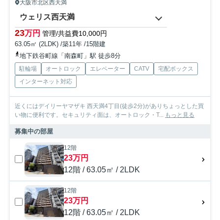
大阪市北区西天満
ウェリス西天満
23
万円
管理/共益費10,000円
63.05㎡ (2LDK) /築11年 /15階建
地下鉄谷町線「南森町」駅 徒歩8分
駐輪場
オートロック
エレベーター
CATV
宅配ボックス
インターネット対応
近くにはデイリーヤマザキ 西天満4丁目(徒歩2分)がありちょっとした買
い物に便利です。セキュリティ面は、オートロック・T...
もっと見る
募集中の部屋
12階
23万円
12階 / 63.05㎡ / 2LDK
12階
23万円
12階 / 63.05㎡ / 2LDK