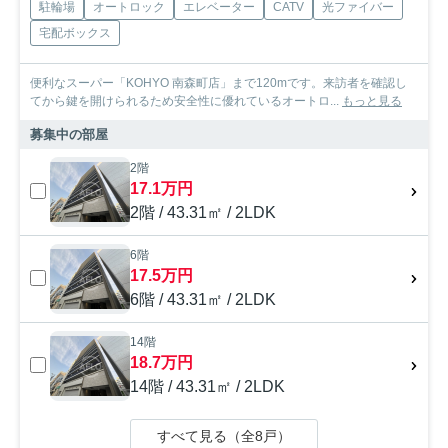
駐輪場
オートロック
エレベーター
CATV
光ファイバー
宅配ボックス
便利なスーパー「KOHYO 南森町店」まで120mです。来訪者を確認し
てから鍵を開けられるため安全性に優れているオートロ...
もっと見る
募集中の部屋
2階
17.1万円
2階 / 43.31㎡ / 2LDK
6階
17.5万円
6階 / 43.31㎡ / 2LDK
14階
18.7万円
14階 / 43.31㎡ / 2LDK
すべて見る（全8戸）