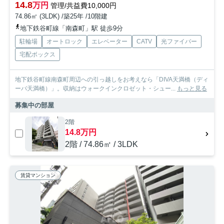
14.8
万円
管理/共益費10,000円
74.86㎡ (3LDK) /築25年 /10階建
地下鉄谷町線「南森町」駅 徒歩9分
駐輪場
オートロック
エレベーター
CATV
光ファイバー
宅配ボックス
地下鉄谷町線南森町周辺への引っ越しをお考えなら「DIVA天満橋（ディ
ーバ天満橋）」。収納はウォークインクロゼット・シュー...
もっと見る
募集中の部屋
2階
14.8万円
2階 / 74.86㎡ / 3LDK
賃貸マンション