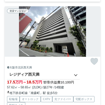
賃貸マンション
大阪市北区西天満
レジディア西天満
17.5
18.5
万円～
万円
管理/共益費10,100円
57.62㎡～58.65㎡ (2LDK) /築27年 /14階建
地下鉄谷町線「南森町」駅 徒歩5分
駐輪場
オートロック
CATV
光ファイバー
宅配ボックス