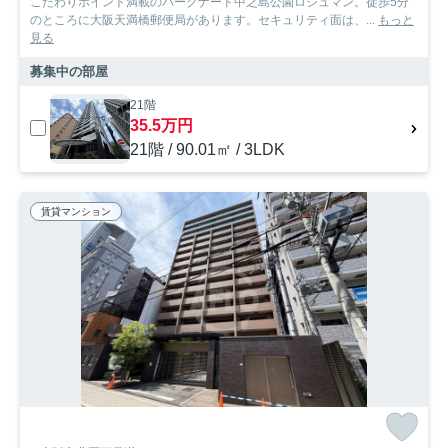
こだわりポイント満載のパークナード中之島公園ロジュマン。徒歩5分
のところに大阪天満橋郵便局があります。セキュリティ面は、...
もっと
見る
募集中の部屋
21階
35.5万円
21階 / 90.01㎡ / 3LDK
賃貸マンション