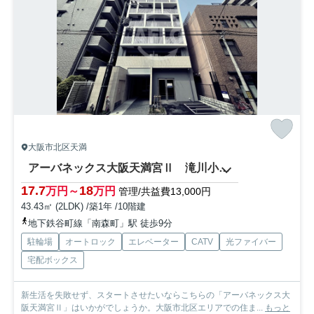
大阪市北区天満
アーバネックス大阪天満宮Ⅱ 滝川小学校区
17.7
18
万円～
万円
管理/共益費13,000円
43.43㎡ (2LDK) /築1年 /10階建
地下鉄谷町線「南森町」駅 徒歩9分
駐輪場
オートロック
エレベーター
CATV
光ファイバー
宅配ボックス
新生活を失敗せず、スタートさせたいならこちらの「アーバネックス大
阪天満宮Ⅱ」はいかがでしょうか。大阪市北区エリアでの住ま...
もっと