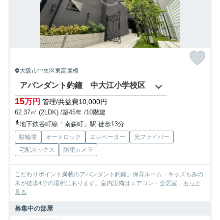
大阪市中央区東高麗橋
アバンダント釣鐘 中大江小学校区
15
万円
管理/共益費10,000円
62.37㎡ (2LDK) /築45年 /10階建
地下鉄谷町線「南森町」駅 徒歩13分
駐輪場
オートロック
エレベーター
光ファイバー
宅配ボックス
防犯カメラ
こだわりポイント満載のアバンダント釣鐘。保育ルーム・キッズもみの
木が徒歩4分の場所にあります。室内設備はエアコン・全居室...
もっと
見る
募集中の部屋