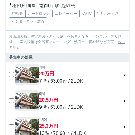
地下鉄谷町線「南森町」駅 徒歩12分
駐輪場
オートロック
エレベーター
CATV
宅配ボックス
インターネット対応
東西線大阪天満宮周辺への引っ越しをお考えなら「インプルーブ天満
橋」。室内設備は全居室フローリング・洗面台・脱衣所など充実...
もっ
と見る
募集中の部屋
7階
20万円
7階 / 63.00㎡ / 2LDK
9階
20.5万円
9階 / 63.00㎡ / 2LDK
13階
25.3万円
13階 / 78.68㎡ / 4LDK