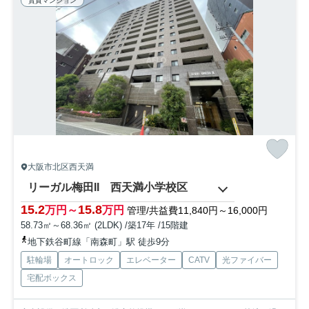
賃貸マンション
大阪市北区西天満
リーガル梅田II 西天満小学校区
15.2
15.8
万円～
万円
管理/共益費11,840円～16,000円
58.73㎡～68.36㎡ (2LDK) /築17年 /15階建
地下鉄谷町線「南森町」駅 徒歩9分
駐輪場
オートロック
エレベーター
CATV
光ファイバー
宅配ボックス