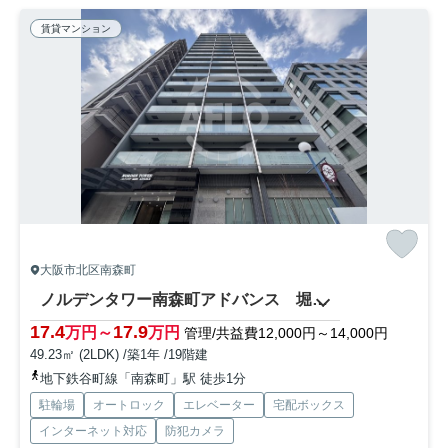
賃貸マンション
大阪市北区南森町
ノルデンタワー南森町アドバンス 堀川小学校区
17.4
17.9
万円～
万円
管理/共益費12,000円～14,000円
49.23㎡ (2LDK) /築1年 /19階建
地下鉄谷町線「南森町」駅 徒歩1分
駐輪場
オートロック
エレベーター
宅配ボックス
インターネット対応
防犯カメラ