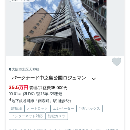
大阪市北区天神橋
パークナード中之島公園ロジュマン
35.5
万円
管理/共益費35,000円
90.01㎡ (3LDK) /築16年 /26階建
地下鉄谷町線「南森町」駅 徒歩6分
駐輪場
オートロック
エレベーター
宅配ボックス
インターネット対応
防犯カメラ