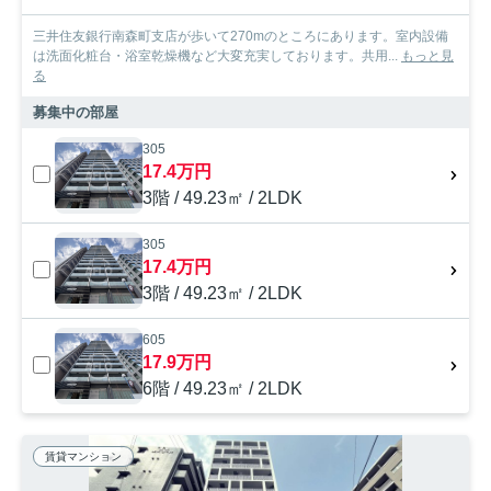
三井住友銀行南森町支店が歩いて270mのところにあります。室内設備
は洗面化粧台・浴室乾燥機など大変充実しております。共用...
もっと見
る
募集中の部屋
305
17.4万円
3階 / 49.23㎡ / 2LDK
305
17.4万円
3階 / 49.23㎡ / 2LDK
605
17.9万円
6階 / 49.23㎡ / 2LDK
賃貸マンション