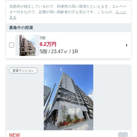
洗面所が独立しているので、利便性の高い環境だといえます。エレベー
ター付きなので、足腰が弱い高齢者の方も安心です。こちらの...
もっと
見る
募集中の部屋
5階
6.2万円
5階 / 23.47㎡ / 1R
賃貸マンション
NEW