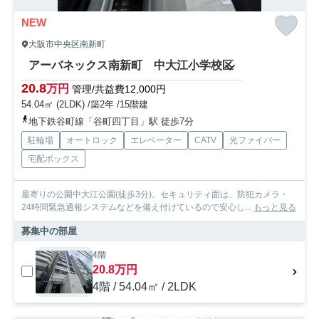
NEW
大阪市中央区南新町
アーバネックス南新町 中大江小学校区
20.8
万円
管理/共益費12,000円
54.04㎡ (2LDK) /築2年 /15階建
地下鉄谷町線「谷町四丁目」駅 徒歩7分
駐輪場
オートロック
エレベーター
CATV
光ファイバー
宅配ボックス
最寄りの公園中大江公園(徒歩3分)。セキュリティ面は、防犯カメラ・
24時間緊急通報システムなどを備え付けているので安心し...
もっと見る
募集中の部屋
4階
20.8万円
4階 / 54.04㎡ / 2LDK