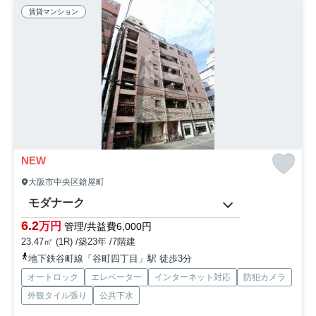
賃貸マンション
NEW
大阪市中央区鎗屋町
モダナーク
6.2
万円
管理/共益費6,000円
23.47㎡ (1R) /築23年 /7階建
地下鉄谷町線「谷町四丁目」駅 徒歩3分
オートロック
エレベーター
インターネット対応
防犯カメラ
外観タイル張り
公共下水