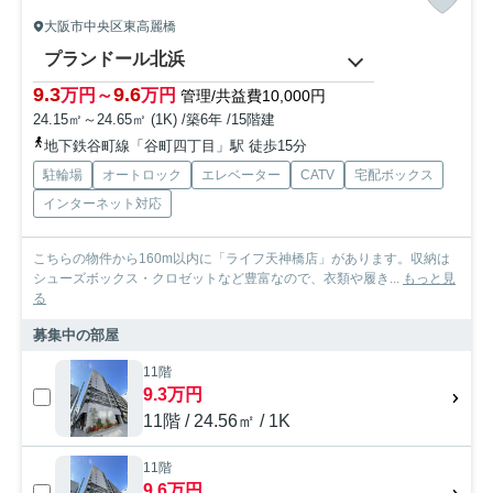
大阪市中央区東高麗橋
プランドール北浜
9.3
9.6
万円～
万円
管理/共益費10,000円
24.15㎡～24.65㎡ (1K) /築6年 /15階建
地下鉄谷町線「谷町四丁目」駅 徒歩15分
駐輪場
オートロック
エレベーター
CATV
宅配ボックス
インターネット対応
こちらの物件から160m以内に「ライフ天神橋店」があります。収納は
シューズボックス・クロゼットなど豊富なので、衣類や履き...
もっと見
る
募集中の部屋
11階
9.3万円
11階 / 24.56㎡ / 1K
11階
9.6万円