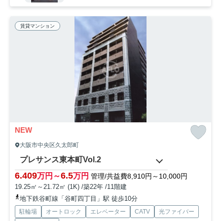
賃貸マンション
NEW
大阪市中央区久太郎町
プレサンス東本町Vol.2
6.409
6.5
万円～
万円
管理/共益費8,910円～10,000円
19.25㎡～21.72㎡ (1K) /築22年 /11階建
地下鉄谷町線「谷町四丁目」駅 徒歩10分
駐輪場
オートロック
エレベーター
CATV
光ファイバー