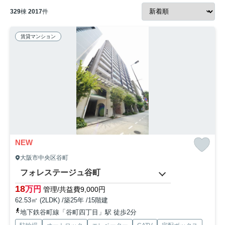
329
棟
2017
件
賃貸マンション
NEW
大阪市中央区谷町
フォレステージュ谷町
18
万円
管理/共益費9,000円
62.53㎡ (2LDK) /築25年 /15階建
地下鉄谷町線「谷町四丁目」駅 徒歩2分