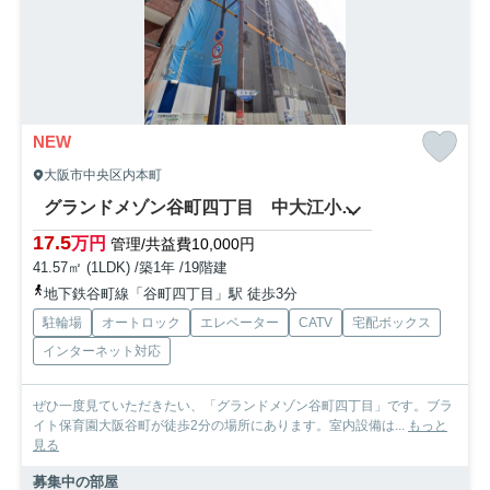
NEW
大阪市中央区内本町
グランドメゾン谷町四丁目 中大江小学校区
17.5
万円
管理/共益費10,000円
41.57㎡ (1LDK) /築1年 /19階建
地下鉄谷町線「谷町四丁目」駅 徒歩3分
駐輪場
オートロック
エレベーター
CATV
宅配ボックス
インターネット対応
ぜひ一度見ていただきたい、「グランドメゾン谷町四丁目」です。ブラ
イト保育園大阪谷町が徒歩2分の場所にあります。室内設備は...
もっと
見る
募集中の部屋