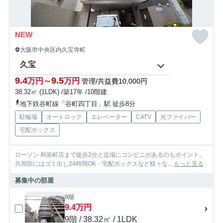
NEW
大阪市中央区内久宝寺町
久宝
9.4
9.5
万円～
万円
管理/共益費10,000円
38.32㎡ (1LDK) /築17年 /10階建
地下鉄谷町線「谷町四丁目」駅 徒歩8分
駐輪場
オートロック
エレベーター
CATV
光ファイバー
宅配ボックス
ローソン 和泉町店まで徒歩2分と近場にコンビニがあるのもポイント。
共用部にはゴミ出し24時間OK・宅配ボックスなど様々な...
もっと見る
募集中の部屋
9階
9.4万円
9階 / 38.32㎡ / 1LDK