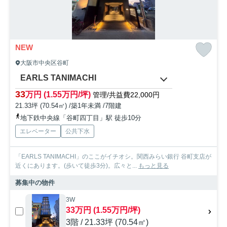
NEW
大阪市中央区谷町
EARLS TANIMACHI
33
万円 (1.55万円/坪)
管理/共益費22,000円
21.33坪 (70.54㎡) /築1年未満 /7階建
地下鉄中央線「谷町四丁目」駅 徒歩10分
エレベーター
公共下水
「EARLS TANIMACHI」のここがイチオシ。関西みらい銀行 谷町支店が
近くにあります。(歩いて徒歩3分)。広々と...
もっと見る
募集中の物件
3W
33万円 (1.55万円/坪)
3階 / 21.33坪 (70.54㎡)