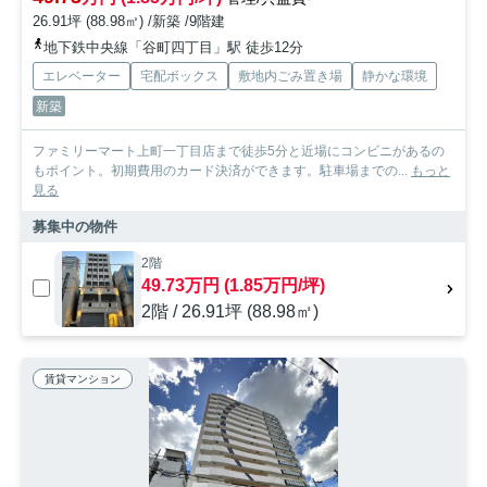
26.91坪 (88.98㎡) /新築 /9階建
地下鉄中央線「谷町四丁目」駅 徒歩12分
エレベーター
宅配ボックス
敷地内ごみ置き場
静かな環境
新築
ファミリーマート上町一丁目店まで徒歩5分と近場にコンビニがあるの
もポイント。初期費用のカード決済ができます。駐車場までの...
もっと
見る
募集中の物件
2階
49.73万円 (1.85万円/坪)
2階 / 26.91坪 (88.98㎡)
賃貸マンション