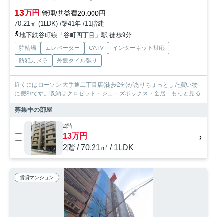
13
万円
管理/共益費20,000円
70.21㎡ (1LDK) /築41年 /11階建
地下鉄谷町線「谷町四丁目」駅 徒歩9分
駐輪場
エレベーター
CATV
インターネット対応
防犯カメラ
外観タイル張り
近くにはローソン 大手通二丁目店(徒歩2分)がありちょっとした買い物
に便利です。収納はクロゼット・シューズボックス・全居...
もっと見る
募集中の部屋
2階
13万円
2階 / 70.21㎡ / 1LDK
賃貸マンション