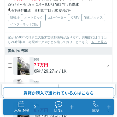
29.27㎡～47.02㎡ (1R～1LDK) /築17年 /15階建
地下鉄谷町線「谷町四丁目」駅 徒歩7分
駐輪場
オートロック
エレベーター
CATV
宅配ボックス
インターネット対応
家から500mの場所に大阪末吉橋郵便局があります。共用部にはゴミ出
し24時間OK・宅配ボックスなどが揃っており、とても充...
もっと見る
募集中の部屋
6階
7.7万円
6階 / 29.27㎡ / 1K
6階
7.7万円
検索条件を変更
まとめてお問い合わせ
賃貸か購入で迷われている方はこちら
6階 / 29.27㎡ / 1K
7階
来店予約
LINE
電話
8.7万円
7階 / 31.24㎡ / 1R