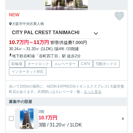
NEW
大阪市中央区農人橋
CITY PAL CREST TANIMACHI
10.7
11
万円～
万円
管理/共益費7,000円
30.24㎡～31.20㎡ (1LDK) /築4年 /15階建
地下鉄谷町線「谷町四丁目」駅 徒歩2分
駐輪場
オートロック
エレベーター
CATV
宅配ボックス
インターネット対応
歩いて250mの場所に、AEON EXPRESS(イオンエクスプレス) 大阪常盤
町店があります。共用部にはエレベータ・敷...
もっと見る
募集中の部屋
3階
10.7万円
3階 / 31.20㎡ / 1LDK