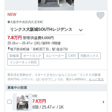
NEW
大阪市中央区内久宝寺町
リンクス大阪城SOUTHレジデンス
7.8
万円
管理/共益費9,000円
25.16㎡～25.47㎡ (1K) /築8年 /9階建
地下鉄谷町線「谷町四丁目」駅 徒歩7分
駐輪場
オートロック
エレベーター
CATV
宅配ボックス
インターネット対応
新生活を失敗せず、スタートさせたいならこちらの「リンクス大阪城
SOUTHレジデンス」はいかがでしょうか。家から400mの...
もっと見る
募集中の部屋
6階
7.8万円
6階 / 25.47㎡ / 1K