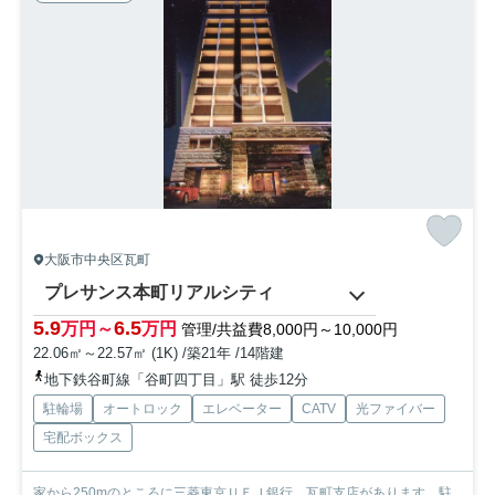
大阪市中央区瓦町
プレサンス本町リアルシティ
5.9
6.5
万円～
万円
管理/共益費8,000円～10,000円
22.06㎡～22.57㎡ (1K) /築21年 /14階建
地下鉄谷町線「谷町四丁目」駅 徒歩12分
駐輪場
オートロック
エレベーター
CATV
光ファイバー
宅配ボックス
家から250mのところに三菱東京ＵＦＪ銀行 瓦町支店があります。駐