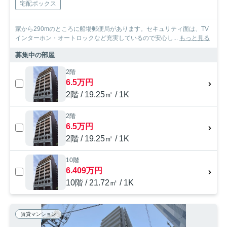
宅配ボックス
家から290mのところに船場郵便局があります。セキュリティ面は、TV
インターホン・オートロックなど充実しているので安心し...
もっと見る
募集中の部屋
2階
6.5万円
2階 / 19.25㎡ / 1K
2階
6.5万円
2階 / 19.25㎡ / 1K
10階
6.409万円
10階 / 21.72㎡ / 1K
賃貸マンション