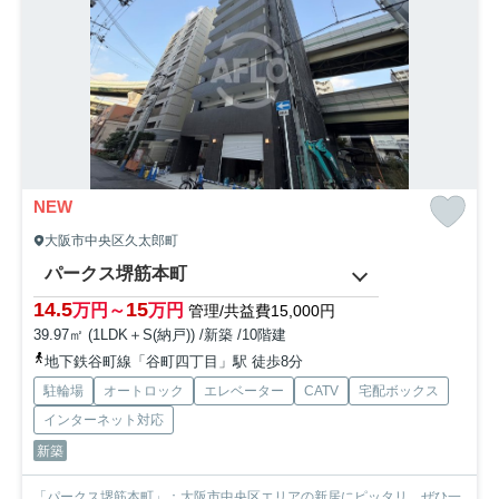
NEW
大阪市中央区久太郎町
パークス堺筋本町
14.5
15
万円～
万円
管理/共益費15,000円
39.97㎡ (1LDK＋S(納戸)) /新築 /10階建
地下鉄谷町線「谷町四丁目」駅 徒歩8分
駐輪場
オートロック
エレベーター
CATV
宅配ボックス
インターネット対応
新築
「パークス堺筋本町」：大阪市中央区エリアの新居にピッタリ。ぜひ一