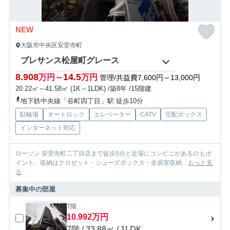
NEW
大阪市中央区安堂寺町
プレサンス松屋町グレース
8.908
14.5
万円～
万円
管理/共益費7,600円～13,000円
20.22㎡～41.58㎡ (1K～1LDK) /築8年 /15階建
地下鉄中央線「谷町四丁目」駅 徒歩10分
駐輪場
オートロック
エレベーター
CATV
宅配ボックス
インターネット対応
ローソン 安堂寺町二丁目店まで徒歩5分と近場にコンビニがあるのもポ
イント。収納はクロゼット・シューズボックス・全居室収納...
もっと見
る
募集中の部屋
7階
10.992万円
7階 / 33.88㎡ / 1LDK