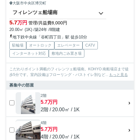
大阪市中央区博労町
フィレンツェ船場南
5.7
万円
管理/共益費8,000円
20.00㎡ (1K) /築24年 /8階建
地下鉄中央線「谷町四丁目」駅 徒歩10分
駐輪場
オートロック
エレベーター
CATV
インターネット対応
敷地内ごみ置き場
こだわりポイント満載のフィレンツェ船場南。KOHYO 南船場店まで徒
歩5分です。室内設備はフローリング・バストイレ別など...
もっと見る
募集中の部屋
2階
5.7万円
2階 / 20.00㎡ / 1K
4階
5.7万円
4階 / 20.00㎡ / 1K