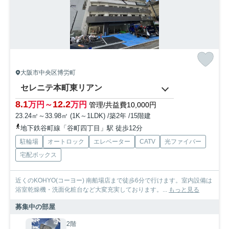
大阪市中央区博労町
セレニテ本町東リアン
8.1
12.2
万円～
万円
管理/共益費10,000円
23.24㎡～33.98㎡ (1K～1LDK) /築2年 /15階建
地下鉄谷町線「谷町四丁目」駅 徒歩12分
駐輪場
オートロック
エレベーター
CATV
光ファイバー
宅配ボックス
近くのKOHYO(コーヨー) 南船場店まで徒歩6分で行けます。室内設備は
浴室乾燥機・洗面化粧台など大変充実しております。...
もっと見る
募集中の部屋
2階