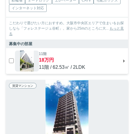
駐輪場
オートロック
エレベーター
CATV
宅配ボックス
インターネット対応
こだわりで選びたい方におすすめ。大阪市中央区エリアで住まいをお探
しなら「フォレステージュ谷町」。家から25mのところに大...
もっと見
る
募集中の部屋
11階
18万円
11階 / 62.53㎡ / 2LDK
賃貸マンション