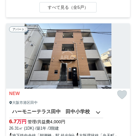
すべて見る（全5戸）
アパート
NEW
大阪市港区田中
ハーモニーテラス田中 田中小学校
6.7
万円
管理/共益費4,000円
26.31㎡ (1DK) /築1年 /3階建
地下鉄中央線「朝潮橋」駅 徒歩9分
大阪環状線「弁天町」駅 徒歩15分