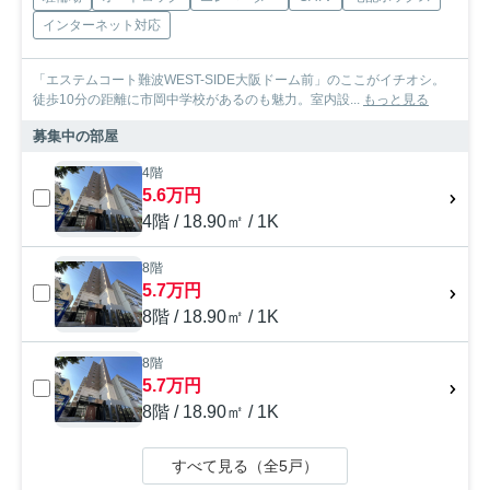
インターネット対応
「エステムコート難波WEST-SIDE大阪ドーム前」のここがイチオシ。
徒歩10分の距離に市岡中学校があるのも魅力。室内設...
もっと見る
募集中の部屋
4階
5.6万円
4階 / 18.90㎡ / 1K
8階
5.7万円
8階 / 18.90㎡ / 1K
8階
5.7万円
8階 / 18.90㎡ / 1K
すべて見る（全5戸）