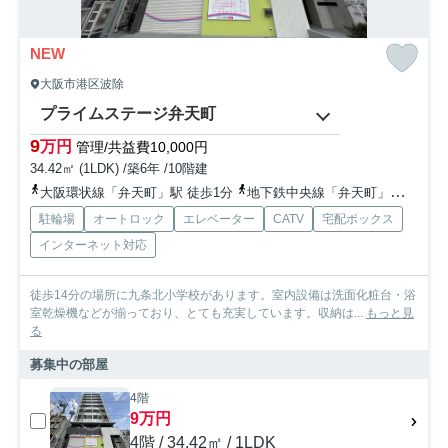
NEW
大阪市港区波除
プライムステージ弁天町
9
万円
管理/共益費10,000円
34.42㎡ (1LDK) /築6年 /10階建
大阪環状線「弁天町」駅 徒歩1分
地下鉄中央線「弁天町」駅 徒歩1分
駐輪場
オートロック
エレベーター
CATV
宅配ボックス
インターネット対応
徒歩14分の場所に九条北小学校があります。室内設備は洗面化粧台・浴
室乾燥機などが揃っており、とても充実しています。収納は...
もっと見
る
募集中の部屋
4階
9万円
4階 / 34.42㎡ / 1LDK