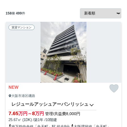
158
棟
499
件
賃貸マンション
NEW
大阪市港区磯路
レジュールアッシュアーバンリッシュ
7.65
8
万円～
万円
管理/共益費8,000円
25.67㎡ (1DK) /築1年 /10階建
地下鉄中央線「弁天町」駅 徒歩8分
大阪環状線「弁天町」駅 徒歩8分