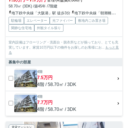
58.70㎡ (3DK) /築45年 /7階建
地下鉄中央線「大阪港」駅 徒歩3分
地下鉄中央線「朝潮橋」駅 徒歩23分
駐輪場
エレベーター
光ファイバー
敷地内ごみ置き場
閑静な住宅地
外観タイル張り
室内設備はフローリング・洗面台・脱衣所などが揃っており、とても充
実しています。家賃10万円以下の物件をお探しのお客様にお...
もっと見
る
募集中の部屋
4階
7.5万円
4階 / 58.70㎡ / 3DK
4階
7.7万円
4階 / 58.70㎡ / 3DK
賃貸マンション