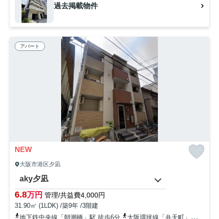
過去掲載物件
アパート
NEW
大阪市港区夕凪
aky夕凪
6.8
万円
管理/共益費4,000円
31.90㎡ (1LDK) /築9年 /3階建
地下鉄中央線「朝潮橋」駅 徒歩6分
大阪環状線「弁天町」駅 徒歩16分