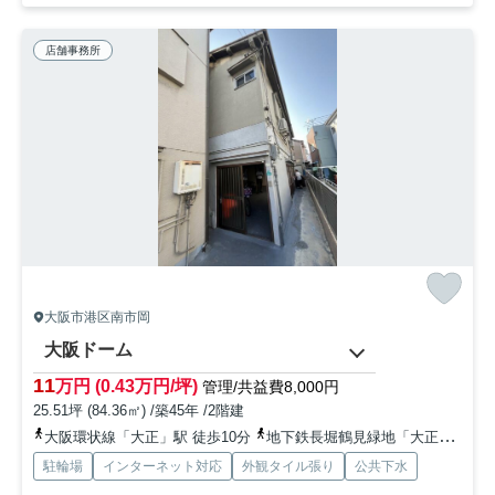
店舗事務所
大阪市港区南市岡
大阪ドーム
11
万円 (0.43万円/坪)
管理/共益費8,000円
25.51坪 (84.36㎡) /築45年 /2階建
大阪環状線「大正」駅 徒歩10分
地下鉄長堀鶴見緑地「大正」駅 徒歩10分
駐輪場
インターネット対応
外観タイル張り
公共下水