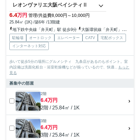
レオンヴァリエ大阪ベイシティⅡ
6.4
万円
管理/共益費8,000円～10,000円
25.84㎡ (1K) /築6年 /13階建
地下鉄中央線「弁天町」駅 徒歩9分
大阪環状線「弁天町」駅 徒歩9分
駐輪場
オートロック
エレベーター
CATV
宅配ボックス
インターネット対応
歩いて徒歩5分の場所にグルメシティ 九条店があるのもポイント。室
内設備は洗面化粧台・浴室乾燥機などが揃っているので、快適...
もっと
見る
募集中の部屋
2階
6.4万円
2階 / 25.84㎡ / 1K
3階
6.4万円
3階 / 25.84㎡ / 1K