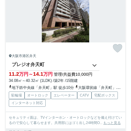
大阪市港区弁天
プレジオ弁天町
11.2
14.1
万円～
万円
管理/共益費10,000円
34.08㎡～40.32㎡ (1LDK) /築2年 /15階建
地下鉄中央線「弁天町」駅 徒歩10分
大阪環状線「弁天町」駅 徒歩10分
駐輪場
オートロック
エレベーター
CATV
宅配ボックス
インターネット対応
セキュリティ面は、TVインターホン・オートロックなどを備え付けてい
るので安心して暮らせます。共用部にはゴミ出し24時間O...
もっと見る