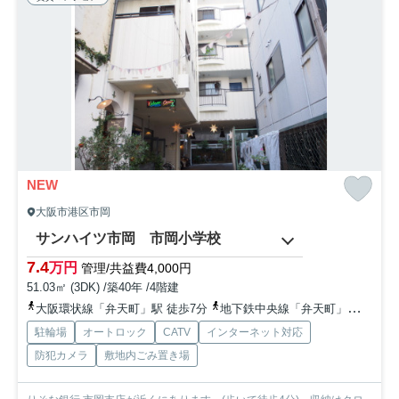
NEW
大阪市港区市岡
サンハイツ市岡 市岡小学校
7.4
万円
管理/共益費4,000円
51.03㎡ (3DK) /築40年 /4階建
大阪環状線「弁天町」駅 徒歩7分
地下鉄中央線「弁天町」駅 徒歩7分
駐輪場
オートロック
CATV
インターネット対応
防犯カメラ
敷地内ごみ置き場