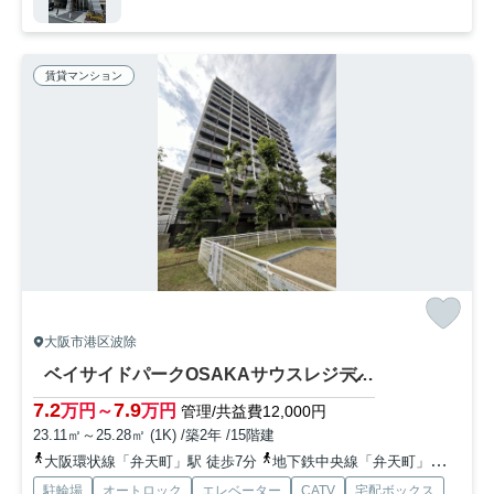
賃貸マンション
大阪市港区波除
ベイサイドパークOSAKAサウスレジデンシス 波除小学校
7.2
7.9
万円～
万円
管理/共益費12,000円
23.11㎡～25.28㎡ (1K) /築2年 /15階建
大阪環状線「弁天町」駅 徒歩7分
地下鉄中央線「弁天町」駅 徒歩9分
駐輪場
オートロック
エレベーター
CATV
宅配ボックス