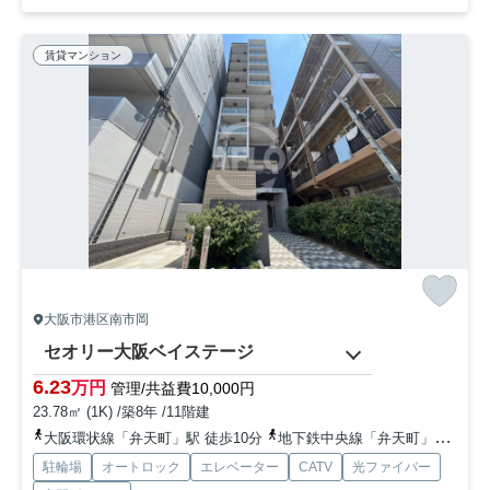
賃貸マンション
大阪市港区南市岡
セオリー大阪ベイステージ
6.23
万円
管理/共益費10,000円
23.78㎡ (1K) /築8年 /11階建
大阪環状線「弁天町」駅 徒歩10分
地下鉄中央線「弁天町」駅 徒歩8分
駐輪場
オートロック
エレベーター
CATV
光ファイバー