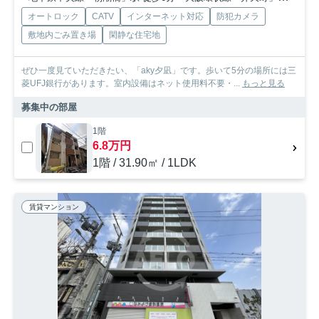
オートロック
CATV
インターネット対応
防犯カメラ
敷地内ごみ置き場
閑静な住宅地
ぜひ一度見ていただきたい、「aky夕凪」です。歩いて5分の場所には三
菱UFJ銀行があります。室内設備はネット使用料不要・...
もっと見る
募集中の部屋
1階
6.8万円
1階 / 31.90㎡ / 1LDK
賃貸マンション