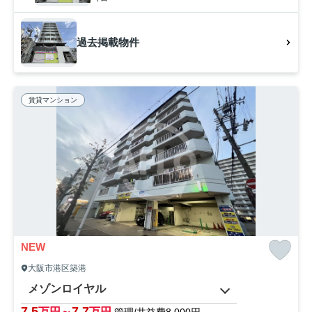
過去掲載物件
賃貸マンション
NEW
大阪市港区築港
メゾンロイヤル
7.5
7.7
万円～
万円
管理/共益費8,000円