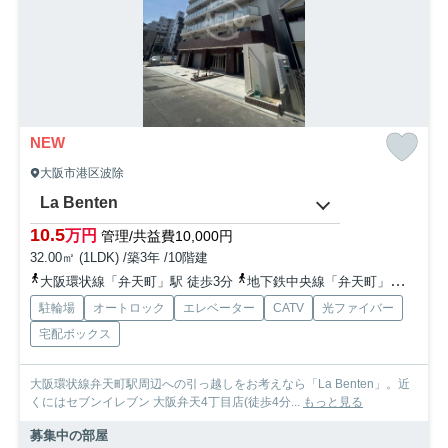
NEW
大阪市港区波除
La Benten
10.5
万円
管理/共益費10,000円
32.00㎡ (1LDK) /築3年 /10階建
大阪環状線「弁天町」駅 徒歩3分
地下鉄中央線「弁天町」駅 徒歩3分
駐輪場
オートロック
エレベーター
CATV
光ファイバー
宅配ボックス
大阪環状線弁天町駅周辺への引っ越しをお考えなら「La Benten」。近
くにはセブンイレブン 大阪弁天4丁目店(徒歩4分...
もっと見る
募集中の部屋