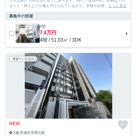
りそな銀行 市岡支店が近くにあります。(歩いて徒歩4分)。収納はクロ
ゼット・押入などが備え付けられているので、衣類や日用...
もっと見る
募集中の部屋
4階
7.4万円
4階 / 51.03㎡ / 3DK
賃貸マンション
NEW
大阪市港区市岡元町