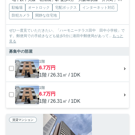
駐輪場
オートロック
宅配ボックス
インターネット対応
防犯カメラ
閑静な住宅地
ぜひ一度見ていただきたい、「ハーモニーテラス田中 田中小学校」で
す。郵便局での手続きなども徒歩5分に港田中郵便局があって...
もっと
見る
募集中の部屋
1階
6.7万円
1階 / 26.31㎡ / 1DK
1階
6.7万円
1階 / 26.31㎡ / 1DK
賃貸マンション