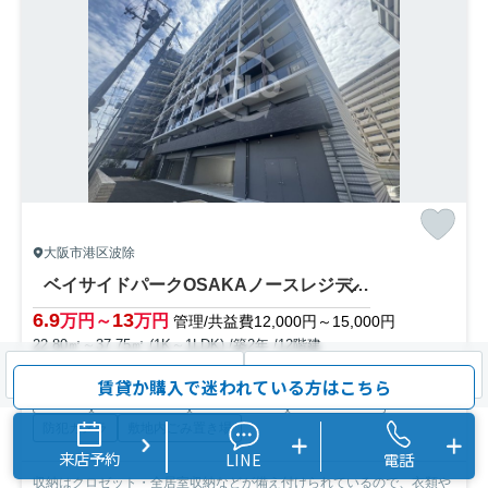
大阪市港区波除
ベイサイドパークOSAKAノースレジデンシス 波除小学校
6.9
13
万円～
万円
管理/共益費12,000円～15,000円
22.80㎡～37.75㎡ (1K～1LDK) /築2年 /12階建
地下鉄中央線「弁天町」駅 徒歩5分
大阪環状線「弁天町」駅 徒歩5分
検索条件を変更
まとめてお問い合わせ
賃貸か購入で迷われている方はこちら
駐輪場
オートロック
エレベーター
宅配ボックス
防犯カメラ
敷地内ごみ置き場
来店予約
LINE
電話
収納はクロゼット・全居室収納などが備え付けられているので、衣類や