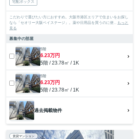
宅配ボックス
こだわりで選びたい方におすすめ。大阪市港区エリアで住まいをお探し
なら「セオリー大阪ベイステージ」。薬や日用品を買うのに便...
もっと
見る
募集中の部屋
5階
6.23万円
5階 / 23.78㎡ / 1K
5階
6.23万円
5階 / 23.78㎡ / 1K
過去掲載物件
賃貸マンション