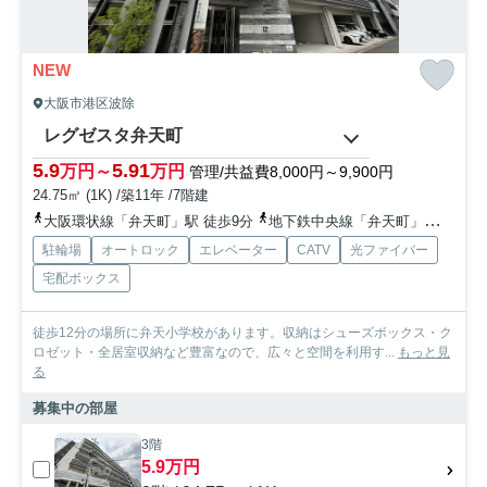
NEW
大阪市港区波除
レグゼスタ弁天町
5.9
5.91
万円～
万円
管理/共益費8,000円～9,900円
24.75㎡ (1K) /築11年 /7階建
大阪環状線「弁天町」駅 徒歩9分
地下鉄中央線「弁天町」駅 徒歩10分
駐輪場
オートロック
エレベーター
CATV
光ファイバー
宅配ボックス
徒歩12分の場所に弁天小学校があります。収納はシューズボックス・ク
ロゼット・全居室収納など豊富なので、広々と空間を利用す...
もっと見
る
募集中の部屋
3階
5.9万円