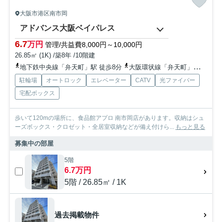
大阪市港区南市岡
アドバンス大阪ベイパレス
6.7
万円
管理/共益費8,000円～10,000円
26.85㎡ (1K) /築8年 /10階建
地下鉄中央線「弁天町」駅 徒歩8分
大阪環状線「弁天町」駅 徒歩9分
駐輪場
オートロック
エレベーター
CATV
光ファイバー
宅配ボックス
歩いて120mの場所に、食品館アプロ 南市岡店があります。収納はシュ
ーズボックス・クロゼット・全居室収納などが備え付けら...
もっと見る
募集中の部屋
5階
6.7万円
5階 / 26.85㎡ / 1K
過去掲載物件