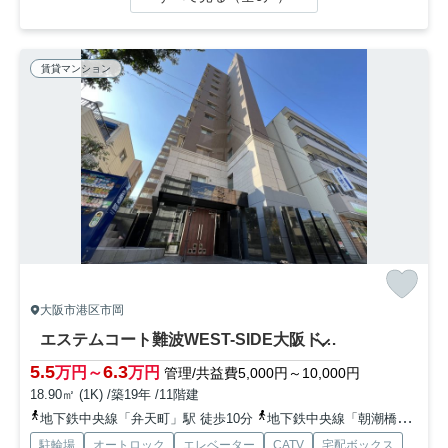
賃貸マンション
大阪市港区市岡
エステムコート難波WEST-SIDE大阪ドーム前
5.5
6.3
万円～
万円
管理/共益費5,000円～10,000円
18.90㎡ (1K) /築19年 /11階建
地下鉄中央線「弁天町」駅 徒歩10分
地下鉄中央線「朝潮橋」駅 徒歩15分
駐輪場
オートロック
エレベーター
CATV
宅配ボックス