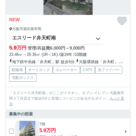
NEW
大阪市港区南市岡
エスリード弁天町南
5.9
万円
管理/共益費6,000円～9,000円
23.46㎡～25.35㎡ (1R～1K) /築19年 /10階建
地下鉄中央線「弁天町」駅 徒歩5分
大阪環状線「弁天町」駅 徒歩5分
駐輪場
オートロック
エレベーター
CATV
光ファイバー
宅配ボックス
「エスリード弁天町南」のここがイチオシ。セブン-イレブン 大阪南市
岡３丁目店まで徒歩2分と近場にコンビニがあるのもポイン...
もっと見
る
募集中の部屋
7階
5.9万円