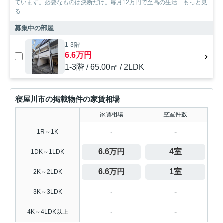
ています。必要なものは決断だけ。毎月12万円で至高の生活...
もっと見
る
募集中の部屋
1-3階
6.6万円
1-3階 / 65.00㎡ / 2LDK
寝屋川市の掲載物件の家賃相場
家賃相場
空室件数
-
-
1R～1K
6.6万円
4室
1DK～1LDK
6.6万円
1室
2K～2LDK
-
-
3K～3LDK
-
-
4K～4LDK以上