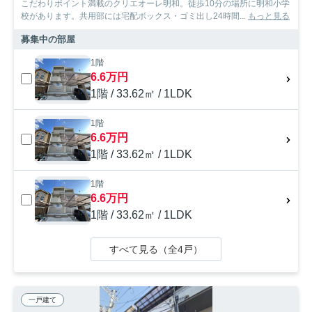
こだわりポイント満載のクリエオーレ明和。徒歩10分の場所に明和小学
校があります。共用部には宅配ボックス・ゴミ出し24時間...
もっと見る
募集中の部屋
1階
6.6万円
1階 / 33.62㎡ / 1LDK
1階
6.6万円
1階 / 33.62㎡ / 1LDK
1階
6.6万円
1階 / 33.62㎡ / 1LDK
すべて見る（全4戸）
一戸建て