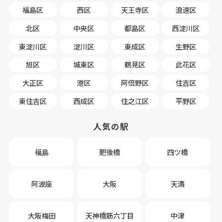
福島区
西区
天王寺区
浪速区
北区
中央区
都島区
西淀川区
東淀川区
淀川区
東成区
生野区
旭区
城東区
鶴見区
此花区
大正区
港区
阿倍野区
住吉区
東住吉区
西成区
住之江区
平野区
人気の駅
福島
肥後橋
四ツ橋
阿波座
大阪
天満
大阪梅田
天神橋筋六丁目
中津