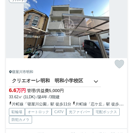
アパート
寝屋川市明和
クリエオーレ明和 明和小学校区
6.6
万円
管理/共益費5,000円
33.62㎡ (1LDK) /築4年 /3階建
片町線「寝屋川公園」駅 徒歩11分
片町線「忍ケ丘」駅 徒歩13分
駐輪場
オートロック
CATV
光ファイバー
宅配ボックス
防犯カメラ