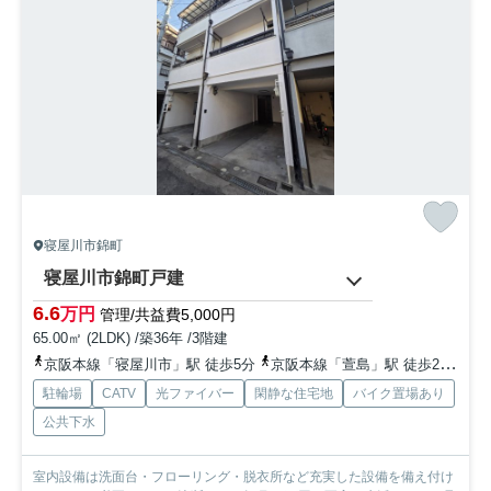
寝屋川市錦町
寝屋川市錦町戸建
6.6
万円
管理/共益費5,000円
65.00㎡ (2LDK) /築36年 /3階建
京阪本線「寝屋川市」駅 徒歩5分
京阪本線「萱島」駅 徒歩25分
京
駐輪場
CATV
光ファイバー
閑静な住宅地
バイク置場あり
公共下水
室内設備は洗面台・フローリング・脱衣所など充実した設備を備え付け