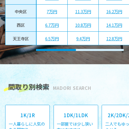
し、理想の拠点づくりに近づ
ください。 【目次】・単身・
くための考え方をお伝えしま
同棲に人気の大国町駅と
7万円
11.3万円
16.2万円
中央区
す。 【目次】・浪速区難波で
は？・...
事...
6.7万円
10.8万円
14.1万円
西区
6.5万円
9.4万円
12.8万円
天王寺区
間取り別検索
MADORI SEARCH
1K/1R
1DK/1LDK
2K/2DK/
一人暮らしに人気の
一部屋では少し狭い
二人でもゆ