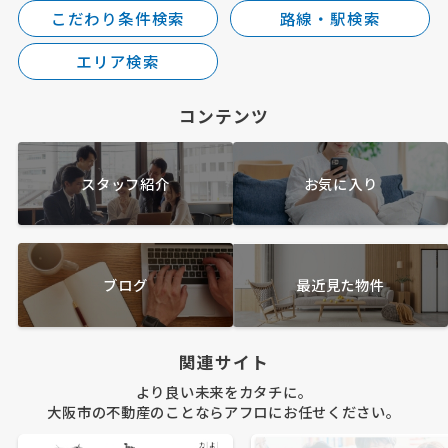
こだわり条件検索
路線・駅検索
エリア検索
コンテンツ
スタッフ紹介
お気に入り
★イルプリモ桜川★
・角部屋！
・南向きのファミリー物件！
・なんばも堀江も徒歩圏内！
ブログ
最近見た物件
・全居室フローリング♪
◎オンライン内見可能です！
AFLOなんば店 06-6575-9601
関連サイト
2026.07.26
より良い未来をカタチに。
大阪市の不動産のことならアフロにお任せください。