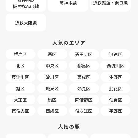
阪神本線
近鉄難波・奈良線
阪神なんば線
近鉄大阪線
★サウスパラジェ★
人気のエリア
・南向きで日当たり抜群♪
・大国町駅徒歩圏内好立地！
福島区
西区
天王寺区
浪速区
・広々とした1LDK！
北区
中央区
都島区
西淀川区
・スーパーコンビニ徒歩圏内
◎オンライン内見可能です！
東淀川区
淀川区
東成区
生野区
AFLOなんば店 06-6575-9601
旭区
城東区
鶴見区
此花区
2026.07.29
大正区
港区
阿倍野区
住吉区
東住吉区
西成区
住之江区
平野区
人気の駅