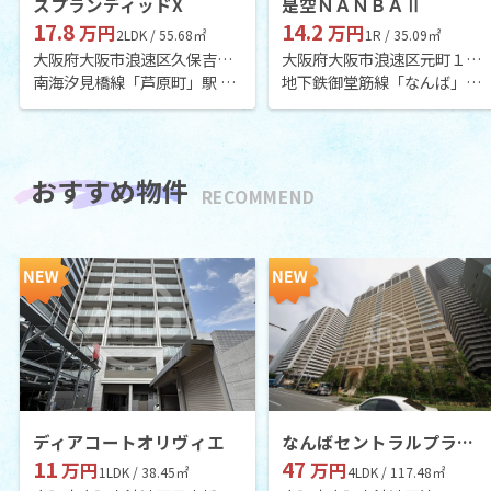
スプランディッドX
是空ＮＡＮＢＡⅡ
17.8
14.2
万円
万円
2LDK / 55.68㎡
1R / 35.09㎡
大阪府大阪市浪速区久保吉１丁目
大阪府大阪市浪速区元町１丁目
南海汐見橋線「芦原町」駅 徒歩6分
地下鉄御堂筋線「なんば」駅 徒歩3分
おすすめ物件
RECOMMEND
ディアコートオリヴィエ
なんばセントラルプラザリバーガーデン
11
47
万円
万円
1LDK / 38.45㎡
4LDK / 117.48㎡