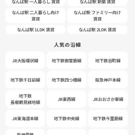
なんば駅 一人暮らし 賃貸
なんば駅 新築 賃貸
なんば駅 二人暮らし向け
なんば駅 ファミリー向け
賃貸
賃貸
なんば駅 1LDK 賃貸
なんば駅 2LDK 賃貸
人気の沿線
JR大阪環状線
地下鉄御堂筋線
地下鉄谷町線
★
CITY SPIRE桜川
I★
・オール電化♪
・なんば徒歩圏内の好立地！
地下鉄千日前線
地下鉄四つ橋線
阪急神戸本線
・広々とした1LDK！
・スーパーコンビニ徒歩圏内
◎オンライン内見可能です！
地下鉄
JR東西線
JRおおさか車線
AFLOなんば店 06-6575-9601
長堀鶴見緑地線
2026.07.30
JR東海道本線
地下鉄中央線
地下鉄今里筋線
阪神電鉄