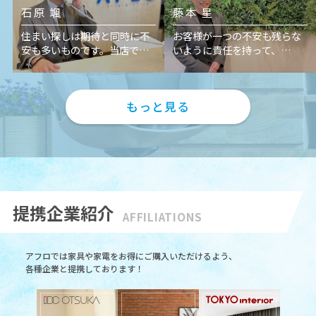
石原 颯
藤本 星
住まい探しは期待と同時に不
お客様が一つの不安も残らな
安も多いものです。当店で
いように責任を持って、
は、初めてのお部屋探しや住
お部屋探しのお手伝いをさせ
宅購入のお客様にも安心して
て頂けたらと思います！
ご相談いただけるよう、分か
どんな些細な事でも、ご相談
もっと見る
りやすく丁寧なご案内を心掛
下さいませ！
けています。「相談してよか
った」と感じていただける店
舗を目指し、スタッフ一同お
待ちしております。
提携企業紹介
AFFILIATIONS
アフロでは家具や家電をお得にご購入いただけるよう、
各種企業と提携しております！