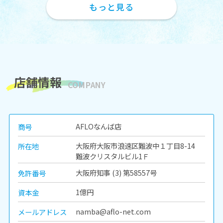
もっと見る
★
パークハイム南加賀屋
★
店舗情報
COMPANY
・駅から徒歩圏内！
・洋室も広々していて快適です！
・収納豊富！
・スーパーコンビニ徒歩圏内！
AFLOなんば店
商号
◎オンライン内見可能です！
AFLOなんば店 06-6575-9601
大阪府大阪市浪速区難波中１丁目8-14
所在地
難波クリスタルビル1Ｆ
2026.08.05
大阪府知事 (3) 第58557号
免許番号
1億円
資本金
namba@aflo-net.com
メールアドレス