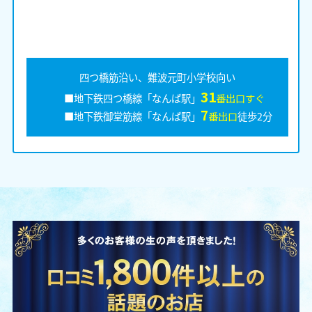
四つ橋筋沿い、難波元町小学校向い
31
■地下鉄四つ橋線「なんば駅」
番出口すぐ
7
■地下鉄御堂筋線「なんば駅」
番出口
徒歩2分