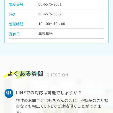
06-6575-9601
電話番号
06-6575-9602
FAX
10：00～19：00
営業時間
★
AFFLUENCE難波EAST
★
・小型犬2匹飼育相談！
年末年始
定休日
・ネット無料！
・広々とした1LDK！
・多沿線利用可能の好立地
◎オンライン内見可能です！
AFLOなんば店 06-6575-9601
2026.08.03
よくある質問
QUESTION
Q1
LINEでの対応は可能でしょうか？
物件のお問合せはもちろんのこと、不動産のご相談
事なども幅広くLINEでご連絡頂くことができま
す。