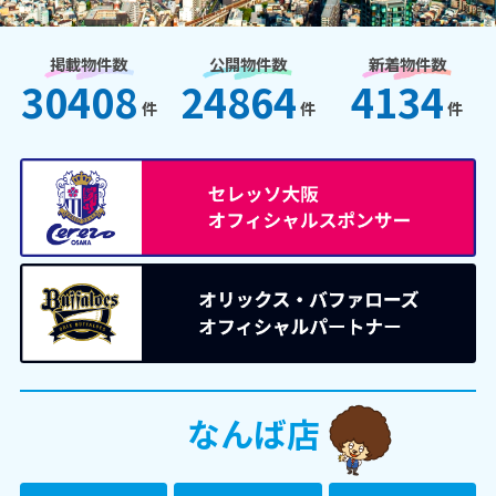
掲載物件数
公開物件数
新着物件数
30408
24864
4134
件
件
件
なんば店