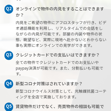
Q2
オンラインで物件の内見をすることはできます
か？
内見をご希望の物件にアフロスタッフが行き、ビデ
オ通話機能を利用し、リアルタイムでの会話をし
ながらの内見が可能です。部屋の内装や物件の状
態、眺望など、実際に現地へ赴かないとわからない
事も実際にオンラインでの見学ができます。
Q3
クレジットカードでの支払いはできますか？
全ての物件でクレジットカードでのお支払いや
paypay決済が可能です。また、分割払いも可能で
ファステート難波グランプリ
す。
・人気分譲マンション！
・角部屋の1LDK！
Q4
新型コロナ対策はされていますか？
・広々とした1LDK！
新型コロナウイルス対策として、光触媒抗菌コーテ
・スーパーコンビニ徒歩圏内
ィングを全店で実施しております。
◎オンライン内見可能です！
AFLOなんば店 06-6575-9601
Q5
賃貸物件だけでなく、売買物件の相談も可能で