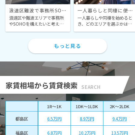
浪速区難波で事務所SOHOはどう選ぶ？立地の考え方と賃料相場を解説
一人暮らしと同棲に便利な浪速区大国町駅！地下鉄沿線で暮らしやすい街の魅力を紹介
浪速区や難波エリアで事務所
一人暮らしや同棲を始めると
やSOHOを構えたいと考えた
き、どのエリアを選ぶかは、
とき、最初に気になるのは本
毎日の暮らしやすさを大きく
当に自分たちのビジネスに合
左右します。 なかでも地下鉄
う立地なのかという点ではな
沿線で通勤や通学に便利な街
もっと見る
いでしょうか。交通アクセス
は、忙しい単身社会人や同棲
や周辺の商業集積、人通りの
カップルから高い人気があり
多さはもちろん、日々の働き
ます。 そこで今回は、浪速区
やすさや住み心地まで含めて
の中でも交通アクセスと生活
検討することで、集客力と業
利便性のバランスが良い大国
務効率の両方を高めることが
町駅周辺に注目します。 なん
家賃相場から賃貸検索
できます。また、個人事業主
ば方面へ歩いてアクセスしや
SEARCH
や中小企業にとっては、賃料
すいポジションや、地下鉄2路
相場や初期費用の負担、イン
線が使える身軽さは、住んで
フラ環境なども見逃せないポ
みてこそ実感できる魅力で
1R～1K
1DK～1LDK
2K～2LDK
イントです。この記事では、
す。 仕事帰りの買い物や休日
浪速区難波での事務所・
のおでかけ、夜遅い帰宅時の
6.5万円
8.9万円
9.4万円
都島区
SOHO探しに役立つ立地の特
安心感まで、これからのライ
徴やコスト感、具体的な進め
フスタイルを具体的にイメー
方までを分かりやすく整理
ジしながらチェックしてみて
6.8万円
10.2万円
13.5万円
福島区