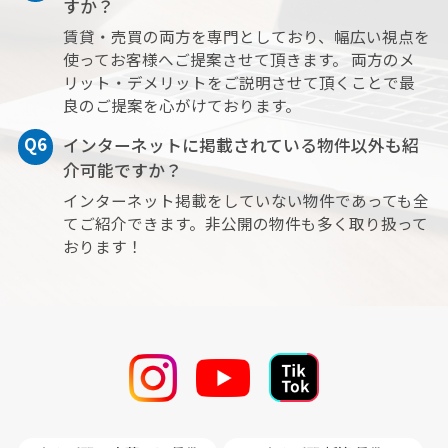
すか？
2026.08.02
賃貸・売買の両方を専門としており、幅広い視点を
使ってお客様へご提案させて頂きます。 両方のメ
リット・デメリットをご説明させて頂くことで最
良のご提案を心がけております。
Q6
インターネットに掲載されている物件以外も紹
介可能ですか？
インターネット掲載をしていない物件であっても全
てご紹介できます。非公開の物件も多く取り扱って
おります！
★
RIO GRANDE
I★
・インターネット無料♪
・３沿線利用可能な好立地物件！
・広々とした1LDK！
・スーパーコンビニ徒歩圏内
◎オンライン内見可能です！
AFLOなんば店 06-6575-9601
2026.07.31