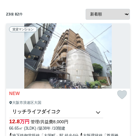
23
棟
82
件
賃貸マンション
NEW
大阪市浪速区大国
リッチライフダイコク
12.8
万円
管理/共益費8,000円
66.65㎡ (3LDK) /築38年 /10階建
地下鉄御堂筋線「大国町」駅 徒歩4分
大阪環状線「芦原橋」駅 徒歩8分