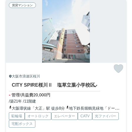
賃貸マンション
大阪市浪速区桜川
CITY SPIRE桜川Ⅱ 塩草立葉小学校区
-
管理/共益費20,000円
/築21年 /11階建
大阪環状線「大正」駅 徒歩8分
地下鉄長堀鶴見緑地「ドーム前千代崎」駅 徒歩11分
駐輪場
オートロック
エレベーター
CATV
光ファイバー
宅配ボックス