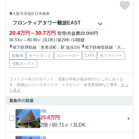
大阪市浪速区日本橋東
フロンティアタワー難波EAST
20.4
30.7
万円～
万円
管理/共益費20,000円
66.53㎡～80.89㎡ (3LDK) /築29年 /14階建
地下鉄堺筋線「恵美須町」駅 徒歩2分
地下鉄御堂筋線「大国町」駅 徒歩12分
駐輪場
オートロック
エレベーター
CATV
光ファイバー
宅配ボックス
ファミリー向けのポイント、浪速小学校が徒歩9分のところにありま
す。収納はシューズボックス・クロゼット・全居室収納など豊富...
もっ
と見る
募集中の部屋
2階
25.8万円
2階 / 80.71㎡ / 3LDK
2階