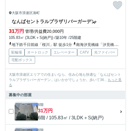
大阪市浪速区湊町
なんばセントラルプラザリバーガーデン
31
万円
管理/共益費20,000円
105.83㎡ (3LDK＋S(納戸)) /築10年 /25階建
地下鉄千日前線「桜川」駅 徒歩1分
南海汐見橋線「汐見橋」駅 徒歩9分
駐輪場
オートロック
エレベーター
CATV
光ファイバー
宅配ボックス
大阪市浪速区エリアでの住まいなら、住み心地も快適な「なんばセント
ラルプラザリバーガーデン」はいかがでしょうか。歩いて36...
もっと見
る
募集中の部屋
6階
31万円
6階 / 105.83㎡ / 3LDK＋S(納戸)
6階