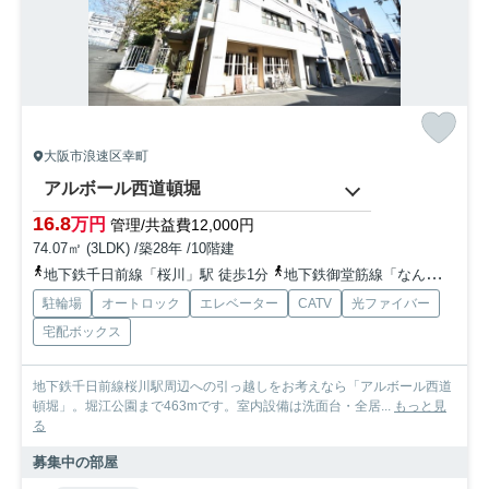
大阪市浪速区幸町
アルボール西道頓堀
16.8
万円
管理/共益費12,000円
74.07㎡ (3LDK) /築28年 /10階建
地下鉄千日前線「桜川」駅 徒歩1分
地下鉄御堂筋線「なんば」駅 徒歩7分
駐輪場
オートロック
エレベーター
CATV
光ファイバー
宅配ボックス
地下鉄千日前線桜川駅周辺への引っ越しをお考えなら「アルボール西道
頓堀」。堀江公園まで463mです。室内設備は洗面台・全居...
もっと見
る
募集中の部屋