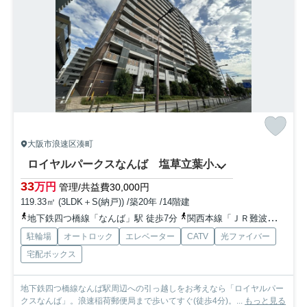
大阪市浪速区湊町
ロイヤルパークスなんば 塩草立葉小学校区
33
万円
管理/共益費30,000円
119.33㎡ (3LDK＋S(納戸)) /築20年 /14階建
地下鉄四つ橋線「なんば」駅 徒歩7分
関西本線「ＪＲ難波」駅 徒歩4分
駐輪場
オートロック
エレベーター
CATV
光ファイバー
宅配ボックス
地下鉄四つ橋線なんば駅周辺への引っ越しをお考えなら「ロイヤルパー
クスなんば」。浪速稲荷郵便局まで歩いてすぐ(徒歩4分)。...
もっと見る