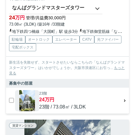
なんばグランドマスターズタワー
24
万円
管理/共益費30,000円
73.08㎡ (3LDK) /築16年 /33階建
地下鉄四つ橋線「大国町」駅 徒歩3分
地下鉄御堂筋線「なんば」駅 徒歩7分
駐輪場
オートロック
エレベーター
CATV
光ファイバー
宅配ボックス
新生活を失敗せず、スタートさせたいならこちらの「なんばグランドマ
スターズタワー」はいかがでしょうか。大阪市浪速区にお引っ...
もっと
見る
募集中の部屋
23階
24万円
23階 / 73.08㎡ / 3LDK
賃貸マンション