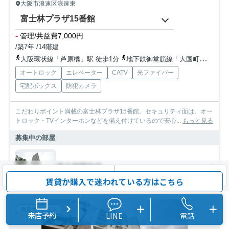
大阪市浪速区浪速東
富士林プラザ15番館
-
管理/共益費7,000円
/築7年 /14階建
大阪環状線「芦原橋」駅 徒歩1分
地下鉄御堂筋線「大国町」駅 徒歩12分
オートロック
エレベーター
CATV
光ファイバー
宅配ボックス
防犯カメラ
こだわりポイント満載の富士林プラザ15番館。セキュリティ面は、オー
トロック・TVインターホンなどを備え付けているので安心...
もっと見る
募集中の部屋
過去掲載物件
検索条件を変更
まとめてお問い合わせ
賃貸か購入で迷われている方はこちら
賃貸マンション
来店予約
LINE
電話