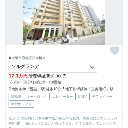
大阪市浪速区日本橋東
ソルグランデ
17.1
万円
管理/共益費10,000円
65.23㎡ (3LDK) /築12年 /10階建
南海本線「難波」駅 徒歩10分
地下鉄堺筋線「恵美須町」駅 徒歩7分
駐輪場
オートロック
エレベーター
CATV
光ファイバー
宅配ボックス
徒歩8分の距離に日本橋中学校があるのも魅力。共用部にはゴミ出し24
時間OK・宅配ボックスなどが揃っており、とても充実して...
もっと見