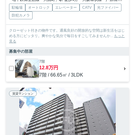
駐輪場
オートロック
エレベーター
CATV
光ファイバー
防犯カメラ
クローゼット付きの物件です。通風良好の開放的な空間は新生活をはじ
める方にピッタリ。爽やかな気分で毎日をすごしてみませんか...
もっと
見る
募集中の部屋
7階
12.8万円
7階 / 66.65㎡ / 3LDK
賃貸マンション