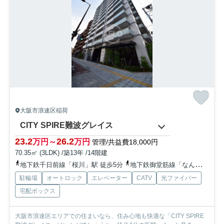
大阪市浪速区稲荷
CITY SPIRE難波グレイス
23.2
26.2
万円～
万円
管理/共益費18,000円
70.35㎡ (3LDK) /築13年 /14階建
地下鉄千日前線「桜川」駅 徒歩5分
地下鉄御堂筋線「なんば」駅 徒歩10分
駐輪場
オートロック
エレベーター
CATV
光ファイバー
宅配ボックス
大阪市浪速区エリアでの住まいなら、住み心地も快適な「CITY SPIRE