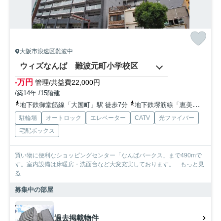
大阪市浪速区難波中
ウィズなんば 難波元町小学校区
-万円
管理/共益費22,000円
/築14年 /15階建
地下鉄御堂筋線「大国町」駅 徒歩7分
地下鉄堺筋線「恵美須町」駅 徒歩15分
駐輪場
オートロック
エレベーター
CATV
光ファイバー
宅配ボックス
買い物に便利なショッピングセンター「なんばパークス」まで490mで
す。室内設備は床暖房・洗面台など大変充実しております。...
もっと見
る
募集中の部屋
過去掲載物件