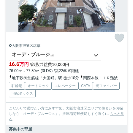
大阪市浪速区塩草
オーデ・ブルージュ
16.6
万円
管理/共益費10,000円
76.00㎡～77.30㎡ (3LDK) /築22年 /9階建
地下鉄御堂筋線「大国町」駅 徒歩10分
関西本線「ＪＲ難波」駅 徒歩11分
駐輪場
オートロック
エレベーター
CATV
光ファイバー
宅配ボックス
こだわりで選びたい方におすすめ。大阪市浪速区エリアで住まいをお探
しなら「オーデ・ブルージュ」。浪速稲荷郵便局もすぐ近く(...
もっと見
る
募集中の部屋