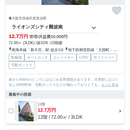
大阪市浪速区恵美須西
ライオンズシティ難波南
12.7
万円
管理/共益費10,000円
72.00㎡ (3LDK) /築32年 /15階建
南海本線「新今宮」駅 徒歩1分
地下鉄御堂筋線「大国町」駅 徒歩9分
駐輪場
オートロック
エレベーター
CATV
光ファイバー
宅配ボックス
家から400mのところにはなにわ生野病院があります。共用部にはゴミ
出し24時間OK・宅配ボックスなどが備わっておりとても...
もっと見る
募集中の部屋
12階
12.7万円
12階 / 72.00㎡ / 3LDK