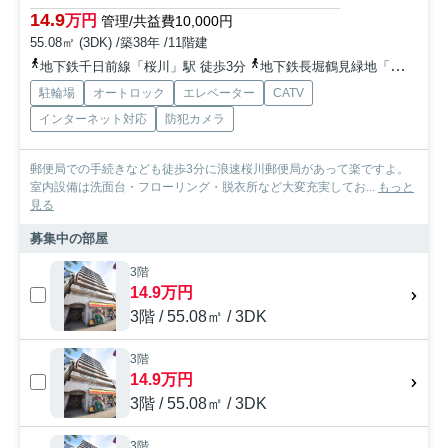
14.9
万円
管理/共益費10,000円
55.08㎡ (3DK) /築38年 /11階建
地下鉄千日前線「桜川」駅 徒歩3分
地下鉄長堀鶴見緑地「大正」駅 徒歩7分
駐輪場
オートロック
エレベーター
CATV
インターネット対応
防犯カメラ
郵便局での手続きなども徒歩3分に浪速桜川郵便局があって楽ですよ。
室内設備は洗面台・フローリング・脱衣所など大変充実してお...
もっと
見る
募集中の部屋
3階
14.9万円
3階 / 55.08㎡ / 3DK
3階
14.9万円
3階 / 55.08㎡ / 3DK
3階