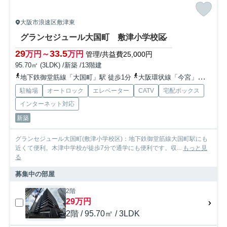
大阪市浪速区敷津東
グランセジュール大国町 敷津小学校区
29
33.5
万円～
万円
管理/共益費25,000円
95.70㎡ (3LDK) /新築 /13階建
地下鉄御堂筋線「大国町」駅 徒歩1分
大阪環状線「今宮」駅 徒歩10分
駐輪場
オートロック
エレベーター
CATV
宅配ボックス
インターネット対応
新築
グランセジュール大国町(敷津小学校区)：地下鉄御堂筋線大国町駅にも
近くて便利。木津中学校が徒歩7分で通学にも便利です。収...
もっと見
る
募集中の部屋
2階
29万円
2階 / 95.70㎡ / 3LDK