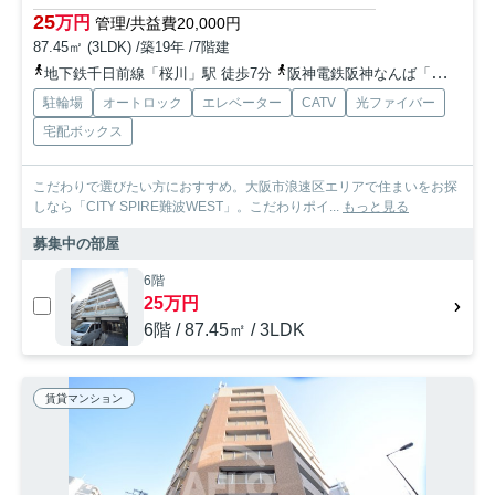
25
万円
管理/共益費20,000円
87.45㎡ (3LDK) /築19年 /7階建
地下鉄千日前線「桜川」駅 徒歩7分
阪神電鉄阪神なんば「桜川」駅 徒歩5分
駐輪場
オートロック
エレベーター
CATV
光ファイバー
宅配ボックス
こだわりで選びたい方におすすめ。大阪市浪速区エリアで住まいをお探
しなら「CITY SPIRE難波WEST」。こだわりポイ...
もっと見る
募集中の部屋
6階
25万円
6階 / 87.45㎡ / 3LDK
賃貸マンション