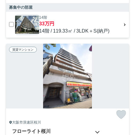
募集中の部屋
14階
33万円
14階 / 119.33㎡ / 3LDK＋S(納戸)
賃貸マンション
大阪市浪速区桜川
フローライト桜川