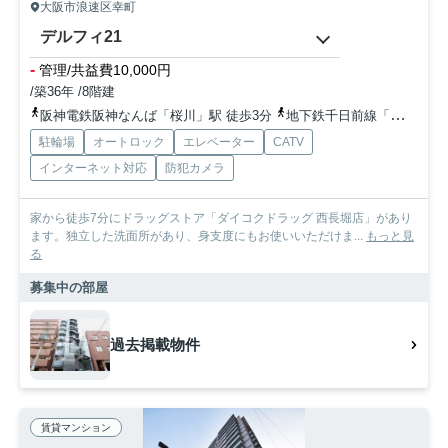
大阪市浪速区幸町
デルフィ21
-
管理/共益費10,000円
/築36年 /8階建
阪神電鉄阪神なんば「桜川」駅 徒歩3分
地下鉄千日前線「西長堀」駅 徒歩10分
駐輪場
オートロック
エレベーター
CATV
インターネット対応
防犯カメラ
家から徒歩7分にドラッグストア「ダイコクドラッグ 西長堀店」があり
ます。独立した洗面所があり、身支度にもお使いいただけま...
もっと見
る
募集中の部屋
過去掲載物件
賃貸マンション