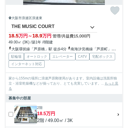
大阪市浪速区浪速東
THE MUSIC COURT
18.5
18.9
万円～
万円
管理/共益費15,000円
49.00㎡ (3K) /築1年 /8階建
大阪環状線「芦原橋」駅 徒歩4分
南海汐見橋線「芦原町」駅 徒歩7分
駐輪場
オートロック
エレベーター
CATV
宅配ボックス
インターネット対応
家から155mの場所に浪速芦原郵便局があります。室内設備は洗面所独
立・浴室乾燥機などが揃っており、とても充実しています。...
もっと見
る
募集中の部屋
2階
18.5万円
2階 / 49.00㎡ / 3K