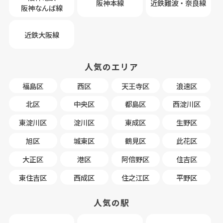
阪神本線
近鉄難波・奈良線
阪神なんば線
近鉄大阪線
人気のエリア
福島区
西区
天王寺区
浪速区
北区
中央区
都島区
西淀川区
東淀川区
淀川区
東成区
生野区
旭区
城東区
鶴見区
此花区
大正区
港区
阿倍野区
住吉区
東住吉区
西成区
住之江区
平野区
人気の駅