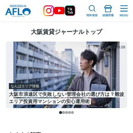
大阪賃貸ジャーナルトップ
.01
2026.08.08
なんばエリア情報
び
大阪市浪速区で失敗しない管理会社の選び方は？難波
エリア投資用マンションの安心運用術