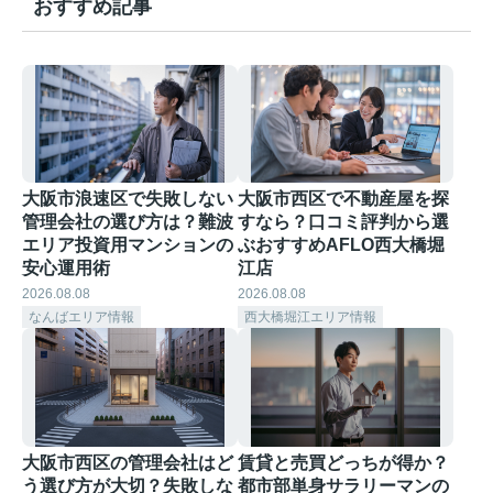
おすすめ記事
大阪市浪速区で失敗しない
大阪市西区で不動産屋を探
管理会社の選び方は？難波
すなら？口コミ評判から選
エリア投資用マンションの
ぶおすすめAFLO西大橋堀
安心運用術
江店
2026.08.08
2026.08.08
なんばエリア情報
西大橋堀江エリア情報
大阪市西区の管理会社はど
賃貸と売買どっちが得か？
う選び方が大切？失敗しな
都市部単身サラリーマンの