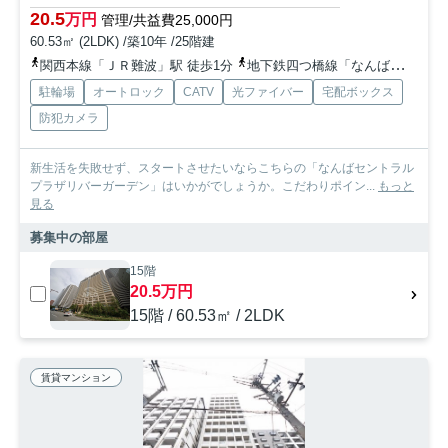
20.5
万円
管理/共益費25,000円
60.53㎡ (2LDK) /築10年 /25階建
関西本線「ＪＲ難波」駅 徒歩1分
地下鉄四つ橋線「なんば」駅 徒歩5分
駐輪場
オートロック
CATV
光ファイバー
宅配ボックス
防犯カメラ
新生活を失敗せず、スタートさせたいならこちらの「なんばセントラル
プラザリバーガーデン」はいかがでしょうか。こだわりポイン...
もっと
見る
募集中の部屋
15階
20.5万円
15階 / 60.53㎡ / 2LDK
賃貸マンション