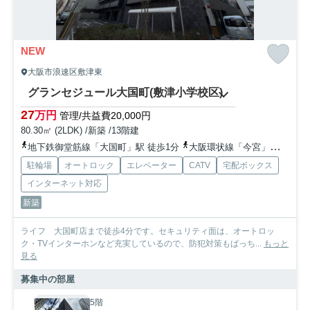
NEW
大阪市浪速区敷津東
グランセジュール大国町(敷津小学校区)
27
万円
管理/共益費20,000円
80.30㎡ (2LDK) /新築 /13階建
地下鉄御堂筋線「大国町」駅 徒歩1分
大阪環状線「今宮」駅 徒歩10分
駐輪場
オートロック
エレベーター
CATV
宅配ボックス
インターネット対応
新築
ライフ 大国町店まで徒歩4分です。セキュリティ面は、オートロッ
ク・TVインターホンなど充実しているので、防犯対策もばっち...
もっと
見る
募集中の部屋
5階