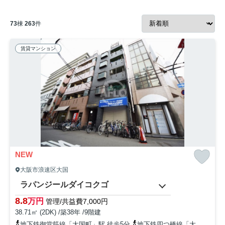
73
棟
263
件
賃貸マンション
NEW
大阪市浪速区大国
ラパンジールダイコクゴ
8.8
万円
管理/共益費7,000円
38.71㎡ (2DK) /築38年 /9階建
地下鉄御堂筋線「大国町」駅 徒歩5分
地下鉄四つ橋線「大国町」駅 徒歩5分