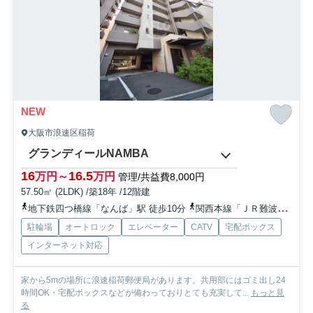
NEW
大阪市浪速区稲荷
グランディールNAMBA
16
16.5
万円～
万円
管理/共益費8,000円
57.50㎡ (2LDK) /築18年 /12階建
地下鉄四つ橋線「なんば」駅 徒歩10分
関西本線「ＪＲ難波」駅 徒歩8分
駐輪場
オートロック
エレベーター
CATV
宅配ボックス
インターネット対応
家から5mの場所に浪速稲荷郵便局があります。共用部にはゴミ出し24
時間OK・宅配ボックスなどが備わっておりとても充実して...
もっと見
る