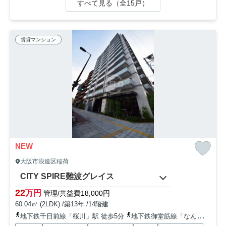
すべて見る（全15戸）
賃貸マンション
NEW
大阪市浪速区稲荷
CITY SPIRE難波グレイス
22
万円
管理/共益費18,000円
60.04㎡ (2LDK) /築13年 /14階建
地下鉄千日前線「桜川」駅 徒歩5分
地下鉄御堂筋線「なんば」駅 徒歩10分