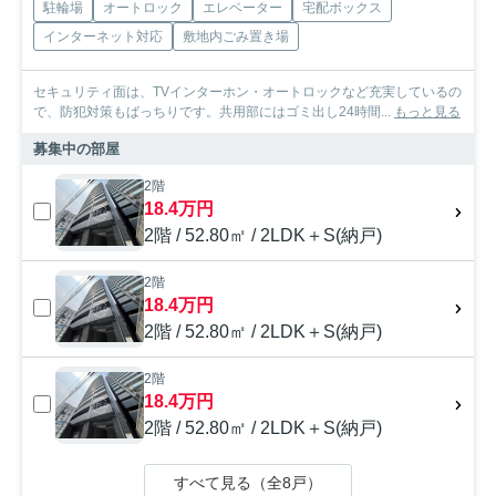
駐輪場
オートロック
エレベーター
宅配ボックス
インターネット対応
敷地内ごみ置き場
セキュリティ面は、TVインターホン・オートロックなど充実しているの
で、防犯対策もばっちりです。共用部にはゴミ出し24時間...
もっと見る
募集中の部屋
2階
18.4万円
2階 / 52.80㎡ / 2LDK＋S(納戸)
2階
18.4万円
2階 / 52.80㎡ / 2LDK＋S(納戸)
2階
18.4万円
2階 / 52.80㎡ / 2LDK＋S(納戸)
すべて見る（全8戸）