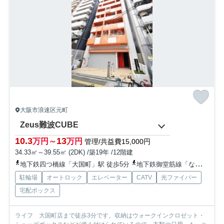
大阪市浪速区元町
Zeus難波CUBE
10.3
13
万円～
万円
管理/共益費15,000円
34.33㎡～39.55㎡ (2DK) /築19年 /12階建
地下鉄四つ橋線「大国町」駅 徒歩5分
地下鉄御堂筋線「なんば」駅 徒歩10分
駐輪場
オートロック
エレベーター
CATV
光ファイバー
宅配ボックス
ライフ 大国町店まで徒歩3分です。収納はウォークインクロゼット・