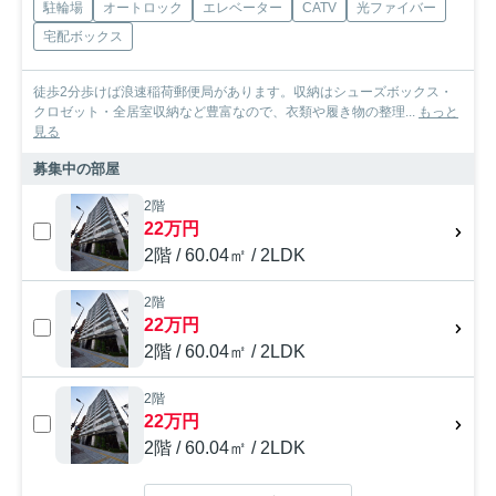
駐輪場
オートロック
エレベーター
CATV
光ファイバー
宅配ボックス
徒歩2分歩けば浪速稲荷郵便局があります。収納はシューズボックス・
クロゼット・全居室収納など豊富なので、衣類や履き物の整理...
もっと
見る
募集中の部屋
2階
22万円
2階 / 60.04㎡ / 2LDK
2階
22万円
2階 / 60.04㎡ / 2LDK
2階
22万円
2階 / 60.04㎡ / 2LDK