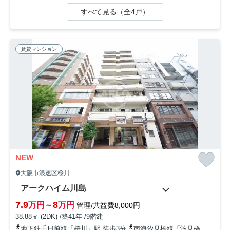
すべて見る（全4戸）
賃貸マンション
NEW
大阪市浪速区桜川
アークハイム川島
7.9
8
万円～
万円
管理/共益費8,000円
38.88㎡ (2DK) /築41年 /9階建
地下鉄千日前線「桜川」駅 徒歩3分
南海汐見橋線「汐見橋」駅 徒歩5分