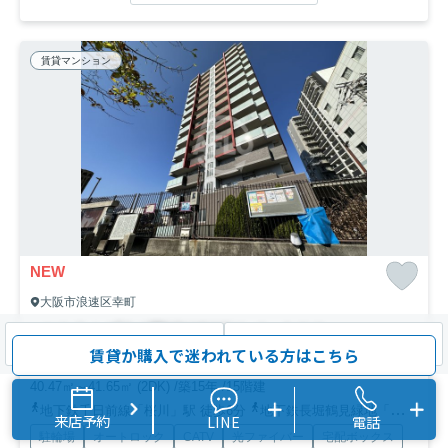
賃貸マンション
NEW
大阪市浪速区幸町
エステムプラザ難波WESTリバークロス
検索条件を変更
まとめてお問い合わせ
賃貸か購入で迷われている方はこちら
12
13
万円～
万円
管理/共益費10,000円～14,690円
40.47㎡～41.65㎡ (2DK) /築15年 /15階建
地下鉄千日前線「桜川」駅 徒歩6分
地下鉄長堀鶴見緑地「大正」駅 徒歩4分
来店予約
LINE
電話
駐輪場
オートロック
CATV
光ファイバー
宅配ボックス