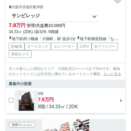
大阪市浪速区敷津西
サンビレッジ
7.8
万円
管理/共益費10,000円
34.33㎡ (2DK) /築32年 /9階建
地下鉄四つ橋線「大国町」駅 徒歩1分
地下鉄御堂筋線「なんば」駅 徒歩15分
駐輪場
オートロック
エレベーター
CATV
光ファイバー
防犯カメラ
日々の暮らしに便利なライフ 大国町店(スーパー)まで34mです。建物
のエントランスには安全性に優れているオートロック機能...
もっと見る
募集中の部屋
8階
7.8万円
8階 / 34.33㎡ / 2DK
賃貸マンション