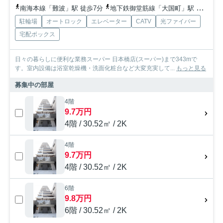
南海本線「難波」駅 徒歩7分
地下鉄御堂筋線「大国町」駅 徒歩10分
駐輪場
オートロック
エレベーター
CATV
光ファイバー
宅配ボックス
日々の暮らしに便利な業務スーパー 日本橋店(スーパー)まで343mで
す。室内設備は浴室乾燥機・洗面化粧台など大変充実して...
もっと見る
募集中の部屋
4階
9.7万円
4階 / 30.52㎡ / 2K
4階
9.7万円
4階 / 30.52㎡ / 2K
6階
9.8万円
6階 / 30.52㎡ / 2K