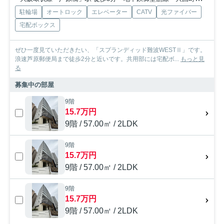
駐輪場
オートロック
エレベーター
CATV
光ファイバー
宅配ボックス
ぜひ一度見ていただきたい、「スプランディッド難波WESTⅡ」です。
浪速芦原郵便局まで徒歩2分と近いです。共用部には宅配ボ...
もっと見
る
募集中の部屋
9階
15.7万円
9階 / 57.00㎡ / 2LDK
9階
15.7万円
9階 / 57.00㎡ / 2LDK
9階
15.7万円
9階 / 57.00㎡ / 2LDK