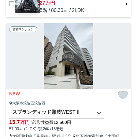
27万円
5階 / 80.30㎡ / 2LDK
賃貸マンション
NEW
大阪市浪速区浪速西
スプランディッド難波WESTⅡ
15.7
万円
管理/共益費12,500円
57.00㎡ (2LDK) /築2年 /13階建
大阪環状線「芦原橋」駅 徒歩3分
地下鉄御堂筋線「大国町」駅 徒歩15分