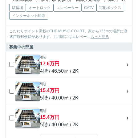
駐輪場
オートロック
エレベーター
CATV
宅配ボックス
インターネット対応
こだわりポイント満載のTHE MUSIC COURT。家から155mの場所に浪
速芦原郵便局があります。共用部にはエレベー...
もっと見る
募集中の部屋
4階
17.6万円
4階 / 46.50㎡ / 2K
5階
15.4万円
5階 / 40.00㎡ / 2K
5階
15.4万円
5階 / 40.00㎡ / 2K