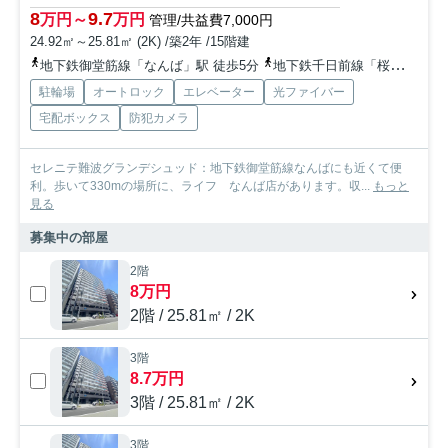
8
9.7
万円～
万円
管理/共益費7,000円
24.92㎡～25.81㎡ (2K) /築2年 /15階建
地下鉄御堂筋線「なんば」駅 徒歩5分
地下鉄千日前線「桜川」駅 徒歩4分
駐輪場
オートロック
エレベーター
光ファイバー
宅配ボックス
防犯カメラ
セレニテ難波グランデシュッド：地下鉄御堂筋線なんばにも近くて便
利。歩いて330mの場所に、ライフ なんば店があります。収...
もっと
見る
募集中の部屋
2階
8万円
2階 / 25.81㎡ / 2K
3階
8.7万円
3階 / 25.81㎡ / 2K
3階