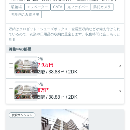
駐輪場
エレベーター
CATV
光ファイバー
防犯カメラ
敷地内ごみ置き場
収納はクロゼット・シューズボックス・全居室収納などが備え付けられ
ているので、衣類や日用品の収納に重宝します。収集時間に合...
もっと
見る
募集中の部屋
2階
7.9万円
2階 / 38.88㎡ / 2DK
5階
8万円
5階 / 38.88㎡ / 2DK
賃貸マンション