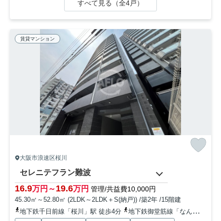
すべて見る（全4戸）
賃貸マンション
大阪市浪速区桜川
セレニテフラン難波
16.9
19.6
万円～
万円
管理/共益費10,000円
45.30㎡～52.80㎡ (2LDK～2LDK＋S(納戸)) /築2年 /15階建
地下鉄千日前線「桜川」駅 徒歩4分
地下鉄御堂筋線「なんば」駅 徒歩4分