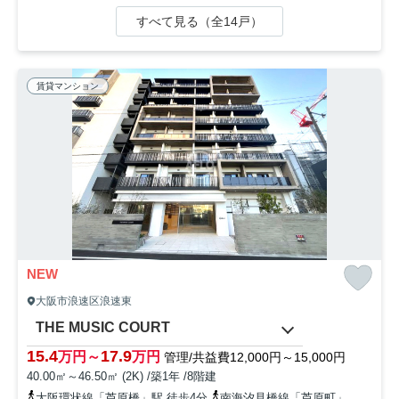
すべて見る（全14戸）
賃貸マンション
NEW
大阪市浪速区浪速東
THE MUSIC COURT
15.4
17.9
万円～
万円
管理/共益費12,000円～15,000円
40.00㎡～46.50㎡ (2K) /築1年 /8階建
大阪環状線「芦原橋」駅 徒歩4分
南海汐見橋線「芦原町」駅 徒歩7分