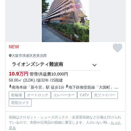
NEW
大阪市浪速区恵美須西
ライオンズシティ難波南
10.9
万円
管理/共益費10,000円
58.00㎡ (2LDK) /築32年 /15階建
南海本線「新今宮」駅 徒歩1分
地下鉄御堂筋線「大国町」駅 徒歩9分
駐輪場
オートロック
エレベーター
CATV
光ファイバー
防犯カメラ
収納はクロゼット・シューズボックス・全居室収納などが備え付けられ
ているので、衣類や日用品の収納に重宝します。人のいない時...
もっと
見る