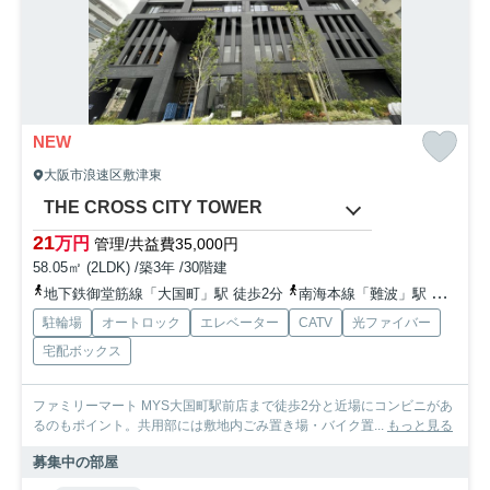
NEW
大阪市浪速区敷津東
THE CROSS CITY TOWER
21
万円
管理/共益費35,000円
58.05㎡ (2LDK) /築3年 /30階建
地下鉄御堂筋線「大国町」駅 徒歩2分
南海本線「難波」駅 徒歩10分
駐輪場
オートロック
エレベーター
CATV
光ファイバー
宅配ボックス
ファミリーマート MYS大国町駅前店まで徒歩2分と近場にコンビニがあ
るのもポイント。共用部には敷地内ごみ置き場・バイク置...
もっと見る
募集中の部屋