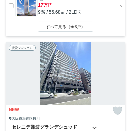
17万円
9階 / 55.68㎡ / 2LDK
すべて見る（全6戸）
賃貸マンション
NEW
大阪市浪速区桜川
セレニテ難波グランデシュッド