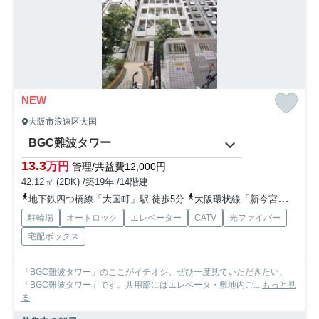
NEW
大阪市浪速区大国
BGC難波タワー
13.3
万円
管理/共益費12,000円
42.12㎡ (2DK) /築19年 /14階建
地下鉄四つ橋線「大国町」駅 徒歩5分
大阪環状線「新今宮」駅 徒歩6分
駐輪場
オートロック
エレベーター
CATV
光ファイバー
宅配ボックス
「BGC難波タワー」のここがイチオシ。ぜひ一度見ていただきたい、
「BGC難波タワー」です。共用部にはエレベータ・敷地内ご...
もっと見
る