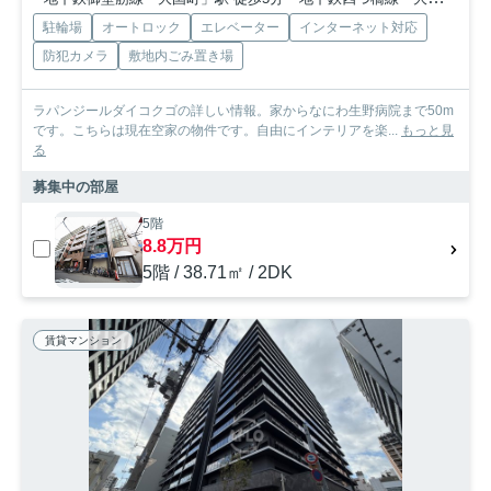
駐輪場
オートロック
エレベーター
インターネット対応
防犯カメラ
敷地内ごみ置き場
ラパンジールダイコクゴの詳しい情報。家からなにわ生野病院まで50m
です。こちらは現在空家の物件です。自由にインテリアを楽...
もっと見
る
募集中の部屋
5階
8.8万円
5階 / 38.71㎡ / 2DK
賃貸マンション