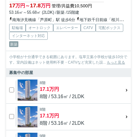
17
17.8
万円～
万円
管理/共益費10,500円
53.16㎡～55.68㎡ (2LDK) /新築 /15階建
南海汐見橋線「芦原町」駅 徒歩6分
地下鉄千日前線「桜川」駅 徒歩10分
駐輪場
オートロック
エレベーター
CATV
宅配ボックス
インターネット対応
新築
小学校が十分通学できる範囲にあります。塩草立葉小学校が徒歩10分で
す。室内設備はネット使用料不要・CATVなど充実した設...
もっと見る
募集中の部屋
8階
17.1万円
8階 / 53.16㎡ / 2LDK
8階
17.1万円
8階 / 53.16㎡ / 2LDK
9階