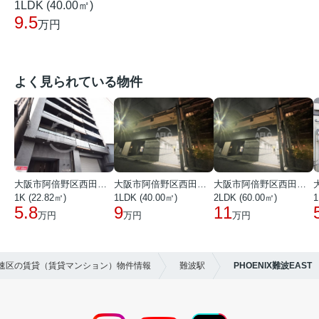
1LDK (40.00㎡)
9.5
万円
よく見られている物件
大阪市阿倍野区西田辺町１丁目
大阪市阿倍野区西田辺町１丁目
大阪市阿倍野区西田辺町１丁目
1K (22.82㎡)
1LDK (40.00㎡)
2LDK (60.00㎡)
1
5.8
9
11
万円
万円
万円
浪速区の賃貸（賃貸マンション）物件情報
難波駅
PHOENIX難波EAST