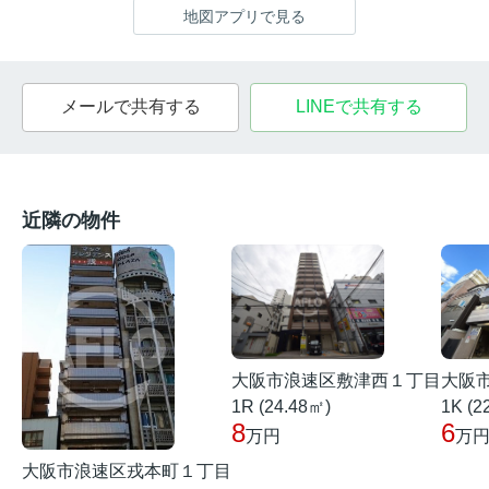
地図アプリで見る
メールで共有する
LINEで共有する
近隣の物件
大阪
大阪市浪速区敷津西１丁目
1K (2
1R (24.48㎡)
6
8
万
万円
大阪市浪速区戎本町１丁目