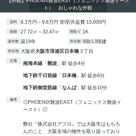
【外観】PHOENIX難波EAST（フェニックス難波イース
ト） おしゃれな外観
8.3万円～9.6万円 管理/共益費 15,000円
賃料
27.72㎡～32.47㎡
1K
面積
間取り
築19年
9階/13階建
築年数
所在階
大阪府
大阪市浪速区
日本橋
３丁目
所在地
交通
南海本線
「
難波
」駅 徒歩4分
地下鉄千日前線
「
日本橋
」駅 徒歩6分
地下鉄御堂筋線
「
なんば
」駅 徒歩10分
備考
◎PHOENIX難波EAST（フェニックス難波イ
ースト）◎
弊社『株式会社アフロ』では大阪市はもちろ
んのこと、大阪全域の物件を取り扱っており