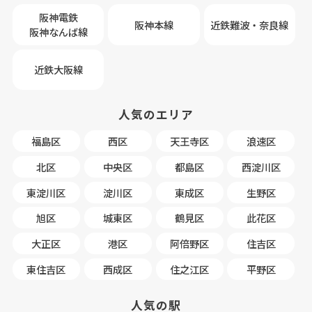
阪神電鉄
阪神本線
近鉄難波・奈良線
阪神なんば線
近鉄大阪線
人気のエリア
福島区
西区
天王寺区
浪速区
北区
中央区
都島区
西淀川区
東淀川区
淀川区
東成区
生野区
旭区
城東区
鶴見区
此花区
大正区
港区
阿倍野区
住吉区
東住吉区
西成区
住之江区
平野区
人気の駅