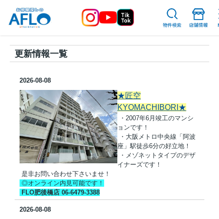
更新情報一覧
2026-08-08
★匠空
KYOMACHIBORI★
・2007年6月竣工のマンシ
ョンです！
・大阪メトロ中央線「阿波
座」駅徒歩6分の好立地！
・メゾネットタイプのデザ
イナーズです！
是非お問い合わせ下さいませ！
◎オンライン内見可能です！
FLO肥後橋店 06-6479-3388
2026-08-08