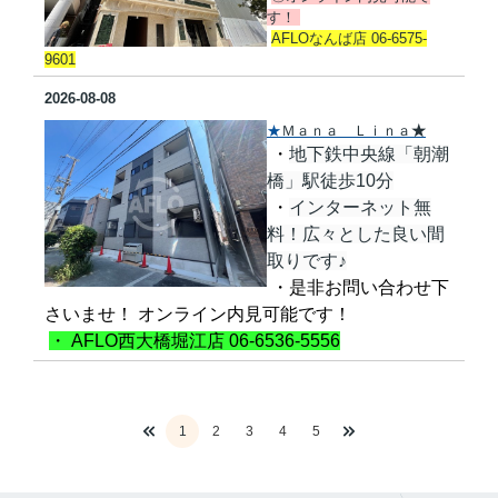
す！
AFLOなんば店 06-6575-
9601
2026-08-08
★
Ｍａｎａ Ｌｉｎａ
★
・
地下鉄中央線「朝潮
橋」駅徒歩10分
・
インターネット無
料！広々とした良い間
取りです♪
・是非お問い合わせ下
さいませ！ オンライン内見可能です！
・ AFLO西大橋堀江店 06-6536-5556
1
2
3
4
5