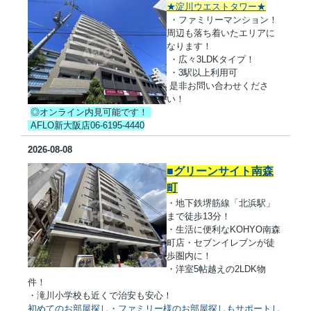
★淀川ウエストタワー★
・ファミリーマンション！
周辺も落ち着いたエリアに
なります！
・広々3LDKタイプ！
・3駅以上利用可
是非お問い合わせくださ
い！
◎オンライン内見可能です！
AFLO新大阪店06-6195-4440
2026-08-08
■グリーンサイト南森
町
・地下鉄堺筋線「北浜駅」
まで徒歩13分！
・生活に便利なKOHYO南森
町店・セブンイレブンが徒
歩圏内に！
・洋室5帖越えの2LDK物
件！
・滝川小学校も近くで治安も安心！
初めてのお部屋探し・ファミリー様のお部屋探しもサポートし