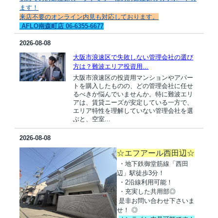
ます！
来店不要のオンライン内見も対応しております。
AFLO南森町店 06-6355-6677
2026-08-08
大阪市浪速区で失敗しない管理会社の選び
方は？難波エリア投資用...
大阪市浪速区の投資用マンションやアパー
トを購入したものの、どの管理会社に任せ
るべきか悩んでいませんか。特に難波エリ
アは、賃貸ニーズが安定している一方で、
エリア特性を理解していない管理会社を選
ぶと、空室...
2026-08-08
☆エフアール西田辺☆
・地下鉄御堂筋線「西田
辺」駅徒歩3分！
・2沿線利用可能！
・充実した共用部◎
是非お問い合わせ下さいま
せ！ ◎