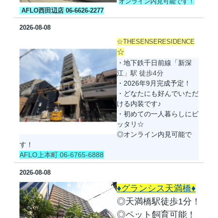
オンライン内見可能です！
AFLO西田辺店 06-6626-2277
2026-08-08
☆THESENSERESIDENCE
☆
・地下鉄千日前線「新深
江
」駅 徒歩4分
・2026年9月完成予定！
・どなたにも好んでいただ
ける内装です♪
・初めての一人暮らしにピ
ッタリ
☆
◎オンライン内見可能で
す！
AFLO上本町 06-6765-6888
2026-08-08
♦グランシス天満橋♦
◎天満橋駅徒歩1分！
◎ペット飼育可能！