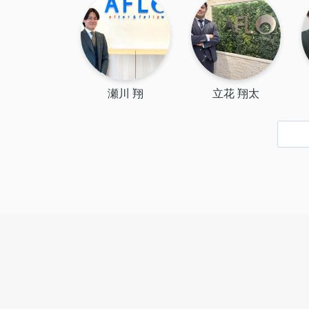
瀬川 翔
立花 翔太