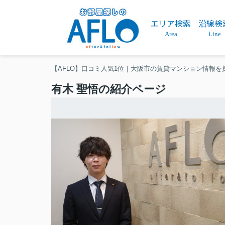
エリア検索
沿線検
Area
Line
【AFLO】口コミ人気1位｜大阪市の賃貸マンション情報を
有木 聖悟の紹介ページ