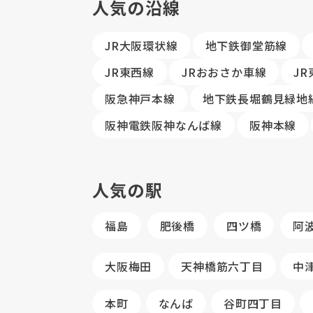
人気の沿線
JR大阪環状線
地下鉄御堂筋線
JR東西線
JRおおさか車線
J
阪急神戸本線
地下鉄長堀鶴見緑地
阪神電鉄阪神なんば線
阪神本線
人気の駅
福島
肥後橋
四ツ橋
阿
大阪梅田
天神橋筋六丁目
中
本町
なんば
谷町四丁目