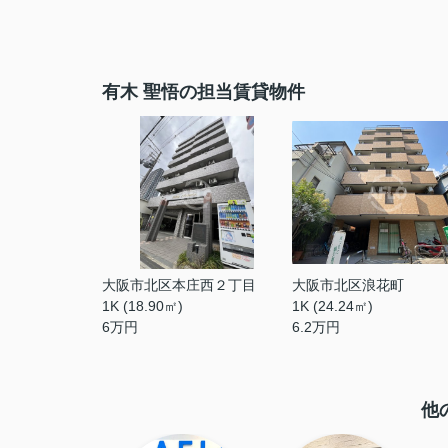
有木 聖悟の担当賃貸物件
大阪市北区本庄西２丁目
大阪市北区浪花町
1K (18.90㎡)
1K (24.24㎡)
6
万円
6.2
万円
他