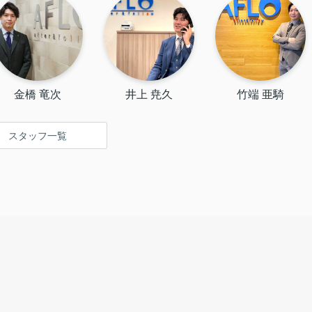
金橋 竜次
井上 尭久
竹端 亜騎
スタッフ一覧