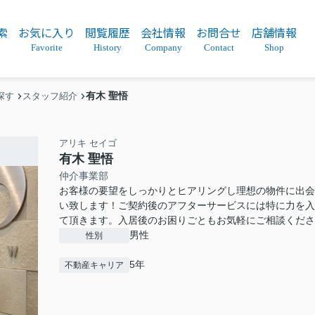
索
お気に入り
閲覧履歴
会社情報
お問合せ
店舗情報
Favorite
History
Company
Contact
Shop
有木 聖悟
探す
スタッフ紹介
アリキ セイゴ
有木 聖悟
仲介事業部
お客様の要望をしっかりとヒアリングし理想の物件に出会
い致します！ご契約後のアフターサービスには特に力を入
て頂きます。入居後のお困りごともお気軽にご相談くださ
男性
性別
5年
不動産キャリア