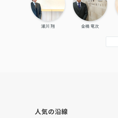
瀬川 翔
金橋 竜次
人気の沿線