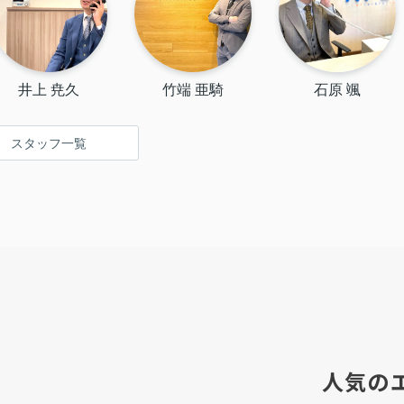
井上 尭久
竹端 亜騎
石原 颯
スタッフ一覧
人気の