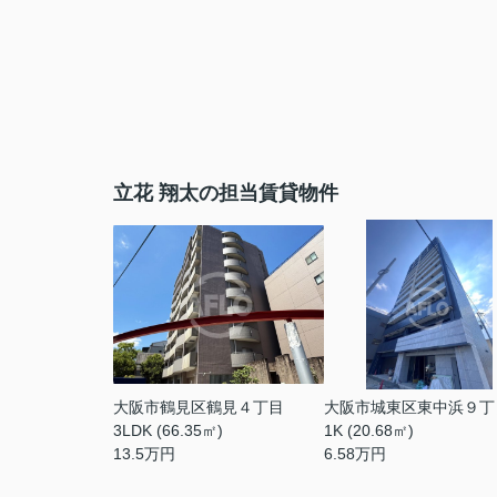
立花 翔太の担当賃貸物件
大阪市鶴見区鶴見４丁目
大阪市城東区東中浜９丁
3LDK (66.35㎡)
1K (20.68㎡)
13.5
万円
6.58
万円