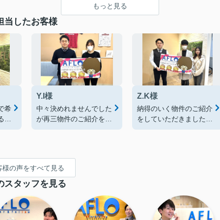
もっと見る
担当したお客様
Y.I様
Z.K様
で希
中々決めれませんでした
納得のいく物件のご紹介
るこ
が再三物件のご紹介をし
をしていただきました！
て頂き希望の物件に住む
ありがとうございまし
し
ことが出来ました！あり
た！
がとうございました！
客様の声をすべて見る
のスタッフを見る