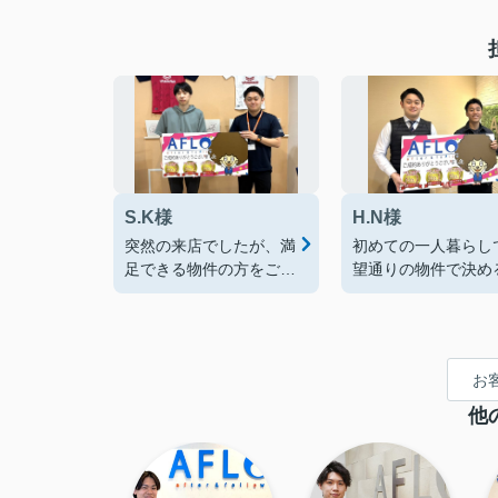
S.K様
H.N様
突然の来店でしたが、満
初めての一人暮らし
足できる物件の方をご紹
望通りの物件で決め
介いただき契約までスム
とが出来ました！
ーズに行えました！あり
ありがとうございま
がとうございました！
た！
お
他