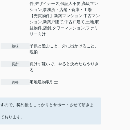
件,デザイナーズ,保証人不要,高級マン
ション,事務所・店舗・倉庫・工場
【売買物件】新築マンション,中古マン
ション,新築戸建て,中古戸建て,土地,収
益物件,店舗,タワーマンション,ファミ
リー向け
子供と遊ぶこと、外に出かけること、
趣味
晩酌
負けず嫌いで、やると決めたらやりき
長所
る
宅地建物取引士
資格
ますので、契約後もしっかりとサポートさせて頂きま
しております。