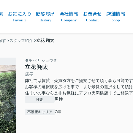
索
お気に入り
閲覧履歴
会社情報
お問合せ
店舗情報
Favorite
History
Company
Contact
Shop
立花 翔太
探す
スタッフ紹介
タチバナ ショウタ
立花 翔太
店長
弊社では賃貸・売買双方をご提案させて頂く事も可能です
お客様の選択肢を広げる事で、より最良の選択をして頂け
住まいの事なら是非お気軽にアフロ天満橋店までご相談下
男性
性別
7年
不動産キャリア