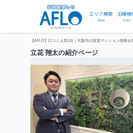
エリア検索
沿線検
Area
Line
【AFLO】口コミ人気1位｜大阪市の賃貸マンション情報を
立花 翔太の紹介ページ