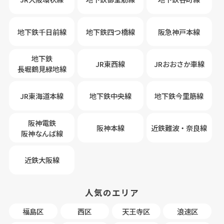
地下鉄千日前線
地下鉄四つ橋線
阪急神戸本線
地下鉄
JR東西線
JRおおさか車線
長堀鶴見緑地線
JR東海道本線
地下鉄中央線
地下鉄今里筋線
阪神電鉄
阪神本線
近鉄難波・奈良線
阪神なんば線
近鉄大阪線
人気のエリア
福島区
西区
天王寺区
浪速区