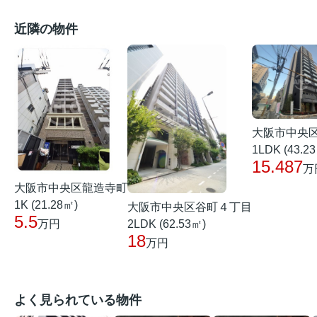
近隣の物件
大阪市中央
1LDK (43.2
15.487
万
大阪市中央区龍造寺町
1K (21.28㎡)
大阪市中央区谷町４丁目
5.5
2LDK (62.53㎡)
万円
18
万円
よく見られている物件