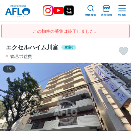
この物件の募集は終了しました。
エクセルハイム川富
空室0
-
管理/共益費 -
1
/
7