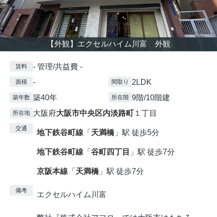
【外観】エクセルハイム川富 外観
- 管理/共益費 -
賃料
-
2LDK
面積
間取り
築40年
9階/10階建
築年数
所在階
大阪府
大阪市中央区
内淡路町
１丁目
所在地
交通
地下鉄谷町線
「
天満橋
」駅 徒歩5分
地下鉄谷町線
「
谷町四丁目
」駅 徒歩7分
京阪本線
「
天満橋
」駅 徒歩7分
備考
エクセルハイム川富