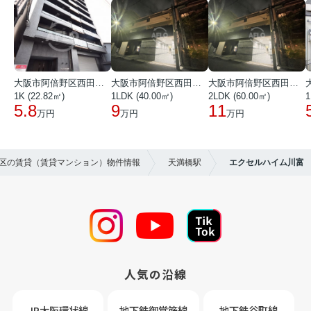
大阪市阿倍野区西田辺町１丁目
大阪市阿倍野区西田辺町１丁目
大阪市阿倍野区西田辺町１丁目
1K (22.82㎡)
1LDK (40.00㎡)
2LDK (60.00㎡)
1
5.8
9
11
万円
万円
万円
央区の賃貸（賃貸マンション）物件情報
天満橋駅
エクセルハイム川富
人気の沿線
JR大阪環状線
地下鉄御堂筋線
地下鉄谷町線