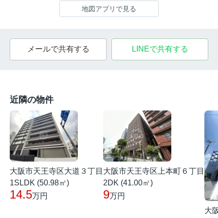
地図アプリで見る
メールで共有する
LINEで共有する
近隣の物件
大阪市天王寺区大道３丁目
大阪市天王寺区上本町６丁目
1SLDK (50.98㎡)
2DK (41.00㎡)
14.5
9
万円
万円
大