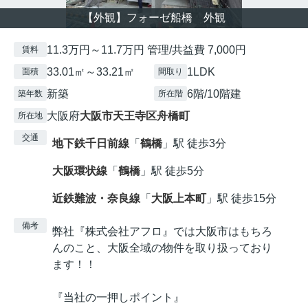
【外観】フォーゼ船橋 外観
11.3万円～11.7万円 管理/共益費 7,000円
賃料
33.01㎡～33.21㎡
1LDK
面積
間取り
新築
6階/10階建
築年数
所在階
大阪府
大阪市天王寺区
舟橋町
所在地
交通
地下鉄千日前線
「
鶴橋
」駅 徒歩3分
大阪環状線
「
鶴橋
」駅 徒歩5分
近鉄難波・奈良線
「
大阪上本町
」駅 徒歩15分
備考
弊社『株式会社アフロ』では大阪市はもちろ
んのこと、大阪全域の物件を取り扱っており
ます！！
『当社の一押しポイント』