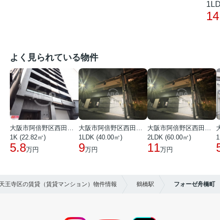
1LD
14
よく見られている物件
大阪市阿倍野区西田辺町１丁目
大阪市阿倍野区西田辺町１丁目
大阪市阿倍野区西田辺町１丁目
1K (22.82㎡)
1LDK (40.00㎡)
2LDK (60.00㎡)
1
5.8
9
11
万円
万円
万円
市天王寺区の賃貸（賃貸マンション）物件情報
鶴橋駅
フォーゼ舟橋町