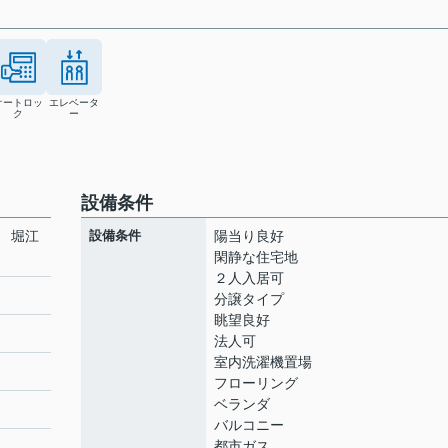
オートロッ
エレベータ
ク
ー
設備条件
 堀江
設備条件
陽当り良好
閑静な住宅地
２人入居可
分譲タイプ
眺望良好
ト
法人可
室内洗濯機置場
フローリング
ベランダ
バルコニー
都市ガス