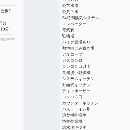
公営水道
 徒歩2
公共下水
24時間換気システム
5分
エレベーター
10分
電気有
駐輪場
情報の見方
バイク置場あり
敷地内ごみ置き場
アルコーブ
ガスコンロ
コンロ２口以上
食器洗い乾燥機
システムキッチン
対面式キッチン
ディスポーザー
コンロ３口
カウンターキッチン
バス・トイレ別
追焚機能浴室
浴室乾燥機
温水洗浄便座