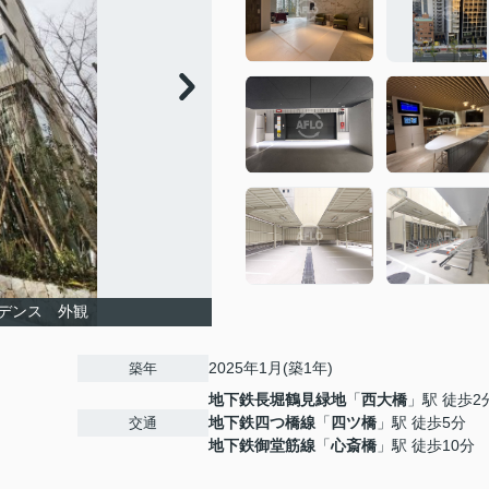
デンス 外観
2025年1月(築1年)
築年
地下鉄長堀鶴見緑地
「
西大橋
」駅 徒歩2
地下鉄四つ橋線
「
四ツ橋
」駅 徒歩5分
交通
地下鉄御堂筋線
「
心斎橋
」駅 徒歩10分