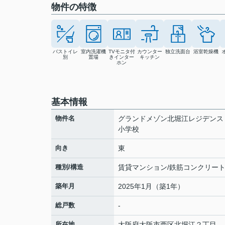
物件の特徴
バストイレ
室内洗濯機
TVモニタ付
カウンター
独立洗面台
浴室乾燥機
別
置場
きインター
キッチン
ホン
基本情報
物件名
グランドメゾン北堀江レジデンス
小学校
向き
東
種別/構造
賃貸マンション/鉄筋コンクリー
築年月
2025年1月（築1年）
総戸数
-
所在地
大阪府
大阪市西区
北堀江
２丁目