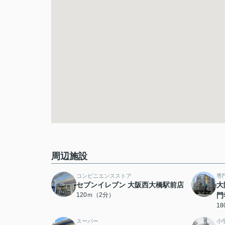
周辺施設
コンビニエンスストア
専
セブンイレブン 大阪西大橋駅前店
大
120ｍ（2分）
門
1
スーパー
小