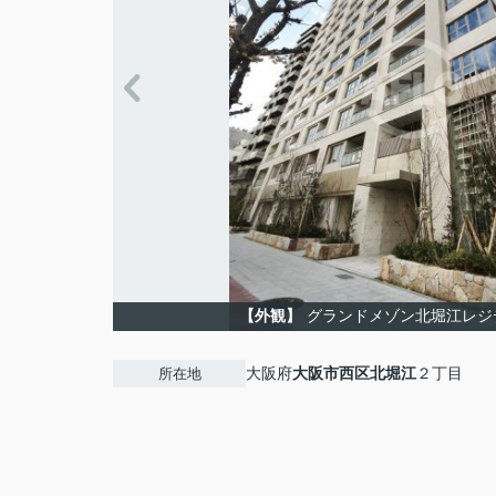
【外観】
グランドメゾン北堀江レジ
大阪府
大阪市西区
北堀江
２丁目
所在地