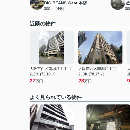
BIG BEANS West 本店
堀
300ｍ（4分）
3
近隣の物件
大阪市西区南堀江１丁目
大阪市西区南堀江１丁目
2LDK (72.10㎡)
2LDK (78.17㎡)
1
27
28
9
万円
万円
よく見られている物件