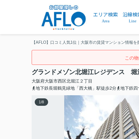
エリア検索
沿線検
Area
Line
【AFLO】口コミ人気1位｜大阪市の賃貸マンション情報を
この物
グランドメゾン北堀江レジデンス 堀
大阪府
大阪市西区
北堀江
２丁目
地下鉄長堀鶴見緑地「西大橋」駅徒歩2分
地下鉄四
1
/
8