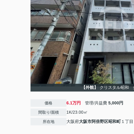
【外観】
クリスタル昭和 
6.1万円
管理/共益費
5,000円
価格
1K/23.00㎡
間取り/面積
大阪府
大阪市阿倍野区
昭和町
１丁目
所在地