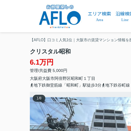
エリア検索
沿線検
Area
Line
【AFLO】口コミ人気1位｜大阪市の賃貸マンション情報を
クリスタル昭和
6.1万円
管理/共益費 5,000円
大阪府
大阪市阿倍野区
昭和町
１丁目
地下鉄御堂筋線「昭和町」駅徒歩3分
地下鉄谷町線
1
/
8