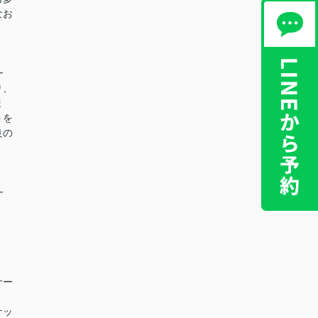
なお
━
り、
ま
トを
良の
━
ナー
ケッ