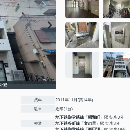
外観
2011年11月(築14年)
築年
近隣(1台)
駐車
地下鉄御堂筋線
「
昭和町
」駅 徒歩3分
地下鉄谷町線
「
文の里
」駅 徒歩3分
交通
地下鉄御堂筋線
「
西田辺
」駅 徒歩18分