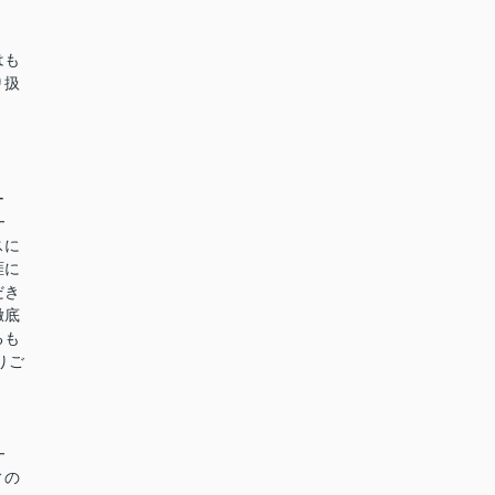
はも
り扱
ー
━
スに
涯に
だき
徹底
るも
りご
━
ィの