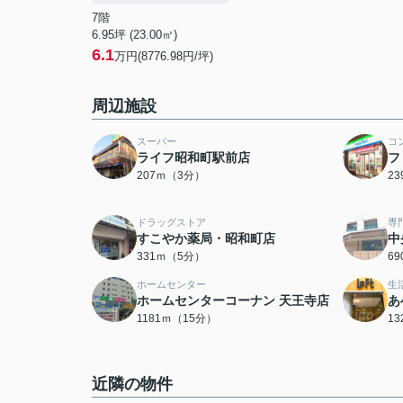
7階
6.95坪 (23.00㎡)
6.1
万円(8776.98円/坪)
周辺施設
スーパー
コ
ライフ昭和町駅前店
フ
207ｍ（3分）
2
ドラッグストア
専
すこやか薬局・昭和町店
中
331ｍ（5分）
6
ホームセンター
生
ホームセンターコーナン 天王寺店
あ
1181ｍ（15分）
1
近隣の物件