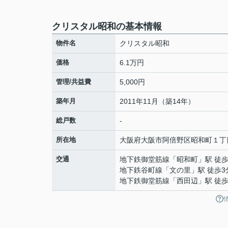
クリスタル昭和の基本情報
物件名
クリスタル昭和
価格
6.1万円
管理/共益費
5,000円
築年月
2011年11月（築14年）
総戸数
-
所在地
大阪府
大阪市阿倍野区
昭和町
１丁
交通
地下鉄御堂筋線
「
昭和町
」駅 徒歩
地下鉄谷町線
「
文の里
」駅 徒歩3
地下鉄御堂筋線
「
西田辺
」駅 徒歩