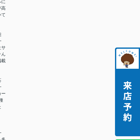
ルに
が高
いて
能
━
社サ
そん
掲載
。
応
━
カー
種
た
。
━
も多