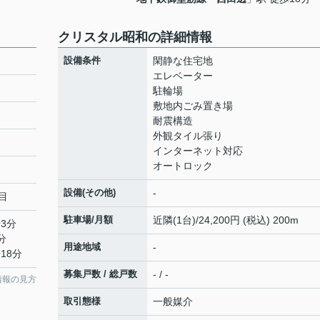
クリスタル昭和の詳細情報
設備条件
閑静な住宅地
エレベーター
駐輪場
敷地内ごみ置き場
耐震構造
外観タイル張り
インターネット対応
オートロック
設備(その他)
-
目
駐車場/月額
近隣(1台)/24,200円 (税込) 200m
3分
分
用途地域
-
18分
募集戸数 / 総戸数
- / -
情報の見方
取引態様
一般媒介