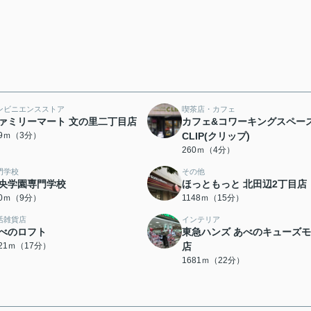
ンビニエンスストア
喫茶店・カフェ
ァミリーマート 文の里二丁目店
カフェ&コワーキングスペー
39ｍ（3分）
CLIP(クリップ)
260ｍ（4分）
門学校
その他
央学園専門学校
ほっともっと 北田辺2丁目店
90ｍ（9分）
1148ｍ（15分）
活雑貨店
インテリア
べのロフト
東急ハンズ あべのキューズ
321ｍ（17分）
店
1681ｍ（22分）