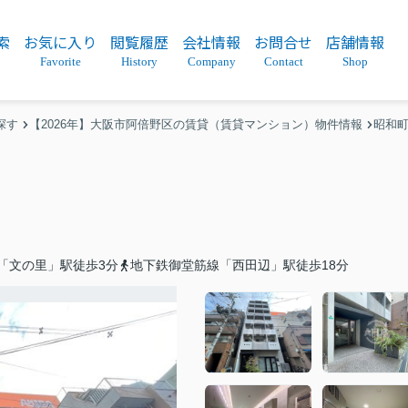
索
お気に入り
閲覧履歴
会社情報
お問合せ
店舗情報
Favorite
History
Company
Contact
Shop
探す
【2026年】大阪市阿倍野区の賃貸（賃貸マンション）物件情報
昭和
「文の里」駅徒歩3分
地下鉄御堂筋線「西田辺」駅徒歩18分