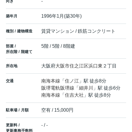
-
向き
1996年1月(築30年)
築年月
賃貸マンション / 鉄筋コンクリート
種別 / 建物構造
5階 / 5階 / 8階建
部屋 /
所在階 / 階建て
大阪府
大阪市住之江区
浜口東
２丁目
所在地
南海本線
「
住ノ江
」駅 徒歩8分
交通
阪堺電軌阪堺線
「
細井川
」駅 徒歩6分
南海本線
「
住吉大社
」駅 徒歩8分
空有 / 15,000円
駐車場 / 月額
- / -
更新料 /
更新事務手数料