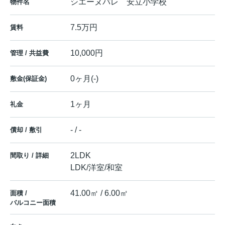
シエーヌパレ 安立小学校
物件名
7.5万円
賃料
10,000円
管理 / 共益費
0ヶ月(-)
敷金(保証金)
1ヶ月
礼金
- / -
償却 / 敷引
2LDK
間取り / 詳細
LDK
/
洋室
/
和室
41.00㎡ / 6.00㎡
面積 /
バルコニー面積