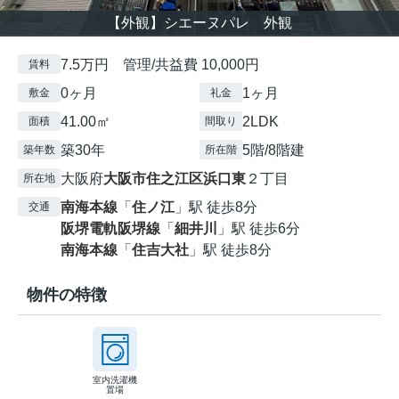
【外観】シエーヌパレ 外観
7.5万円 管理/共益費 10,000円
賃料
0ヶ月
1ヶ月
敷金
礼金
41.00㎡
2LDK
面積
間取り
築30年
5階/8階建
築年数
所在階
大阪府
大阪市住之江区
浜口東
２丁目
所在地
南海本線
「
住ノ江
」駅 徒歩8分
交通
阪堺電軌阪堺線
「
細井川
」駅 徒歩6分
南海本線
「
住吉大社
」駅 徒歩8分
物件の特徴
室内洗濯機
置場