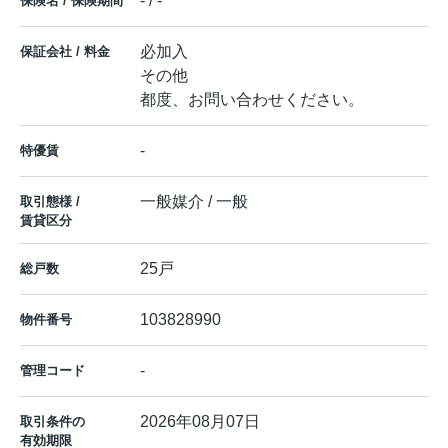
- / -
保険名 / 保険期間
必加入
保証会社 / 料金
その他
都度、お問い合わせください。
-
特優賃
一般媒介 / 一般
取引態様 /
賃貸区分
25戸
総戸数
103828990
物件番号
-
管理コード
2026年08月07日
取引条件の
有効期限