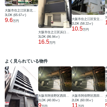
大阪市住之江区新北島３丁目
3LDK (65.67㎡)
3
9.6
大阪市住之江区安立４丁目
万円
2LDK (58.22㎡)
10.5
万円
大阪市住之江区浜口東１丁目
3LDK (86.94㎡)
16.5
万円
よく見られている物件
大阪市阿倍野区西田辺町１丁目
大阪市阿倍野区西田辺町１丁目
1LDK (40.00㎡)
2LDK (60.00㎡)
1
9
11
万円
万円