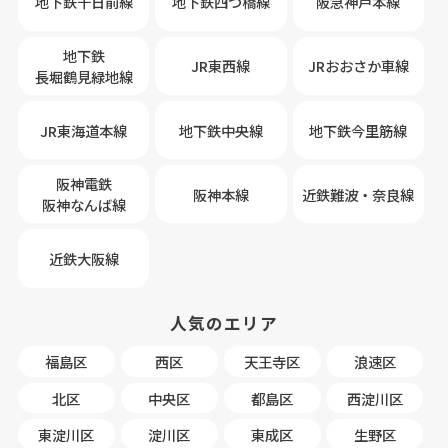
地下鉄千日前線
地下鉄四つ橋線
阪急神戸本線
地下鉄
JR東西線
JRおおさか車線
長堀鶴見緑地線
JR東海道本線
地下鉄中央線
地下鉄今里筋線
阪神電鉄
阪神本線
近鉄難波・奈良線
阪神なんば線
近鉄大阪線
人気のエリア
福島区
西区
天王寺区
浪速区
北区
中央区
都島区
西淀川区
東淀川区
淀川区
東成区
生野区