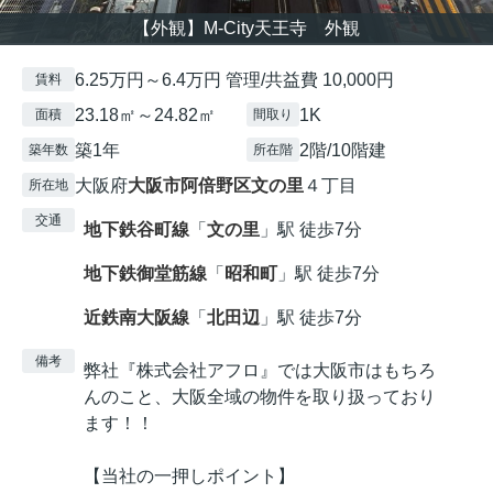
【外観】M-City天王寺 外観
6.25万円～6.4万円 管理/共益費 10,000円
賃料
23.18㎡～24.82㎡
1K
面積
間取り
築1年
2階/10階建
築年数
所在階
大阪府
大阪市阿倍野区
文の里
４丁目
所在地
交通
地下鉄谷町線
「
文の里
」駅 徒歩7分
地下鉄御堂筋線
「
昭和町
」駅 徒歩7分
近鉄南大阪線
「
北田辺
」駅 徒歩7分
備考
弊社『株式会社アフロ』では大阪市はもちろ
んのこと、大阪全域の物件を取り扱っており
ます！！
【当社の一押しポイント】