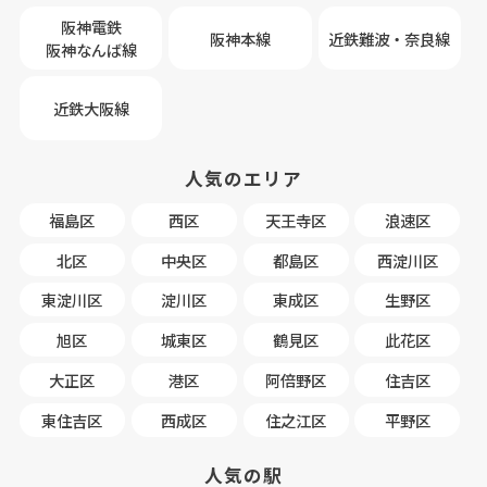
阪神電鉄
阪神本線
近鉄難波・奈良線
阪神なんば線
近鉄大阪線
人気のエリア
福島区
西区
天王寺区
浪速区
北区
中央区
都島区
西淀川区
東淀川区
淀川区
東成区
生野区
旭区
城東区
鶴見区
此花区
大正区
港区
阿倍野区
住吉区
東住吉区
西成区
住之江区
平野区
人気の駅