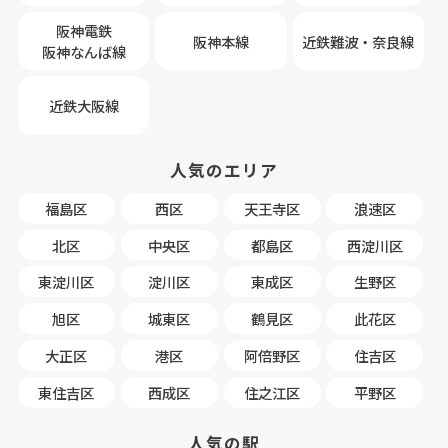
阪神電鉄
阪神本線
近鉄難波・奈良線
阪神なんば線
近鉄大阪線
人気のエリア
福島区
西区
天王寺区
浪速区
北区
中央区
都島区
西淀川区
東淀川区
淀川区
東成区
生野区
旭区
城東区
鶴見区
此花区
大正区
港区
阿倍野区
住吉区
東住吉区
西成区
住之江区
平野区
人気の駅