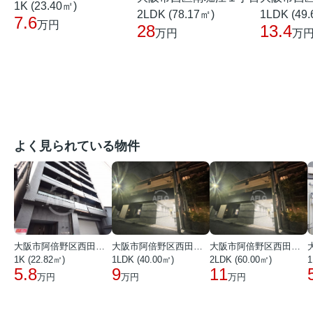
1K (23.40㎡)
2LDK (78.17㎡)
1LDK (49
7.6
万円
28
13.4
万円
万
よく見られている物件
大阪市阿倍野区西田辺町１丁目
大阪市阿倍野区西田辺町１丁目
大阪市阿倍野区西田辺町１丁目
1K (22.82㎡)
1LDK (40.00㎡)
2LDK (60.00㎡)
1
5.8
9
11
万円
万円
万円