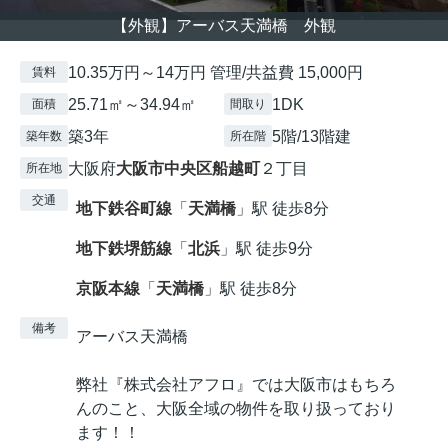
【外観】アーバス天満橋 外観
10.35万円～14万円 管理/共益費 15,000円
賃料
25.71㎡～34.94㎡
1DK
面積
間取り
築3年
5階/13階建
築年数
所在階
大阪府
大阪市中央区
船越町
２丁目
所在地
交通
地下鉄谷町線
「
天満橋
」駅 徒歩8分
地下鉄堺筋線
「
北浜
」駅 徒歩9分
京阪本線
「
天満橋
」駅 徒歩8分
備考
アーバス天満橋
弊社『株式会社アフロ』では大阪市はもちろ
んのこと、大阪全域の物件を取り扱っており
ます！！