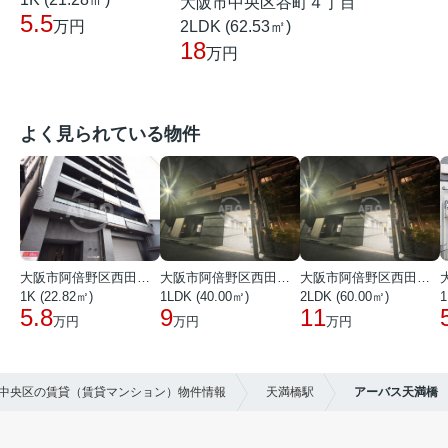
大阪市中央区谷町４丁目
5.5
2LDK (62.53㎡)
万円
18
万円
よく見られている物件
大阪市阿倍野区西田辺町１丁目
大阪市阿倍野区西田辺町１丁目
大阪市阿倍野区西田辺町１丁目
1K (22.82㎡)
1LDK (40.00㎡)
2LDK (60.00㎡)
1
5.8
9
11
万円
万円
万円
市中央区の賃貸（賃貸マンション）物件情報
天満橋駅
アーバス天満橋